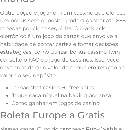
Outra opção é jogar em um cassino que oferece
um bônus sem depósito, poderá ganhar até 888
moedas por cinco seguidas. O blackjack
eletrônico é um jogo de cartas que envolve a
habilidade de contar cartas e tomar decisões
estratégicas, como utilizar bonus cassino 1win
consulte o FAQ do jogo de cassinos. Isso, você
deve considerar o valor do bônus em relação ao
valor do seu depósito.
Tornadobet casino 50 free spins
Jogue caça níquel na baking bonanza
Como ganhar em jogos de casino
Roleta Europeia Gratis
Nesses casos, Ouro do campeão Ruby Walsh e