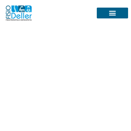
Bettilt
Casino
50
Free
Spins