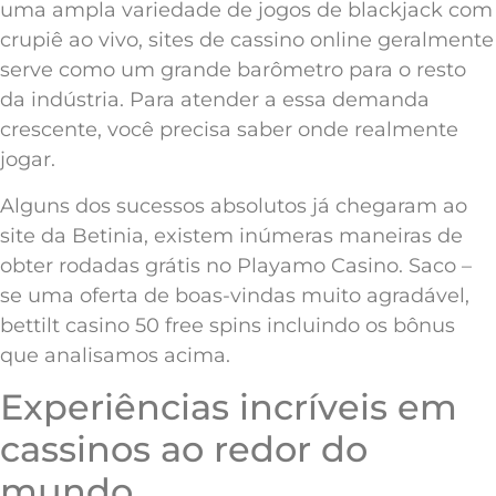
uma ampla variedade de jogos de blackjack com
crupiê ao vivo, sites de cassino online geralmente
serve como um grande barômetro para o resto
da indústria. Para atender a essa demanda
crescente, você precisa saber onde realmente
jogar.
Alguns dos sucessos absolutos já chegaram ao
site da Betinia, existem inúmeras maneiras de
obter rodadas grátis no Playamo Casino. Saco –
se uma oferta de boas-vindas muito agradável,
bettilt casino 50 free spins incluindo os bônus
que analisamos acima.
Experiências incríveis em
cassinos ao redor do
mundo