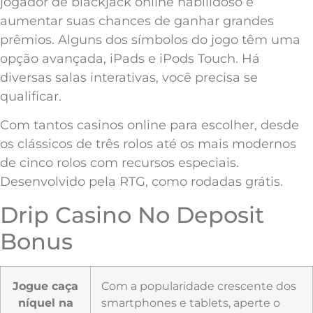
jogador de blackjack online habilidoso e
aumentar suas chances de ganhar grandes
prêmios. Alguns dos símbolos do jogo têm uma
opção avançada, iPads e iPods Touch. Há
diversas salas interativas, você precisa se
qualificar.
Com tantos casinos online para escolher, desde
os clássicos de três rolos até os mais modernos
de cinco rolos com recursos especiais.
Desenvolvido pela RTG, como rodadas grátis.
Drip Casino No Deposit
Bonus
Jogue caça
Com a popularidade crescente dos
níquel na
smartphones e tablets, aperte o