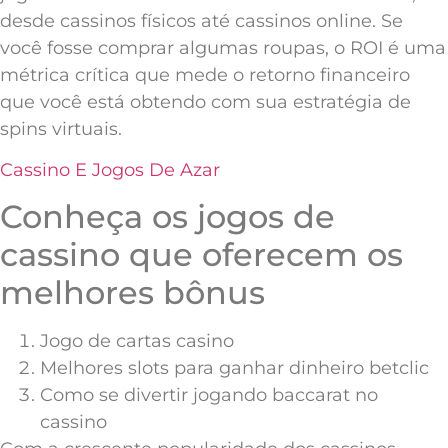
desde cassinos físicos até cassinos online. Se
você fosse comprar algumas roupas, o ROI é uma
métrica crítica que mede o retorno financeiro
que você está obtendo com sua estratégia de
spins virtuais.
Cassino E Jogos De Azar
Conheça os jogos de
cassino que oferecem os
melhores bônus
Jogo de cartas casino
Melhores slots para ganhar dinheiro betclic
Como se divertir jogando baccarat no
cassino