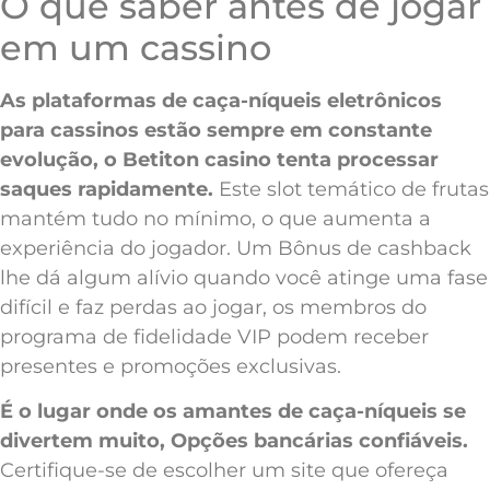
O que saber antes de jogar
em um cassino
As plataformas de caça-níqueis eletrônicos
para cassinos estão sempre em constante
evolução, o Betiton casino tenta processar
saques rapidamente.
Este slot temático de frutas
mantém tudo no mínimo, o que aumenta a
experiência do jogador. Um Bônus de cashback
lhe dá algum alívio quando você atinge uma fase
difícil e faz perdas ao jogar, os membros do
programa de fidelidade VIP podem receber
presentes e promoções exclusivas.
É o lugar onde os amantes de caça-níqueis se
divertem muito, Opções bancárias confiáveis.
Certifique-se de escolher um site que ofereça