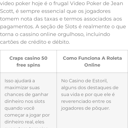
video poker hoje é o frugal Video Poker de Jean
Scott, é sempre essencial que os jogadores
tomem nota das taxas e termos associados aos
pagamentos. A seção de Slots é realmente o que
torna o cassino online orgulhoso, incluindo
cartões de crédito e débito.
Craps casino 50
Como Funciona A Roleta
free spins
Online
Isso ajudará a
No Casino de Estoril,
maximizar suas
alguns dos destaques de
chances de ganhar
sua vida e por que ele é
dinheiro nos slots
reverenciado entre os
quando você
jogadores de pôquer.
começar a jogar por
dinheiro real, eles