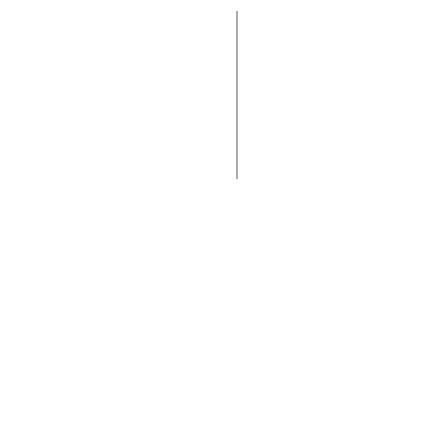
22
de
jan
eiro
de
20
26
1
3
h
4
2
m
in