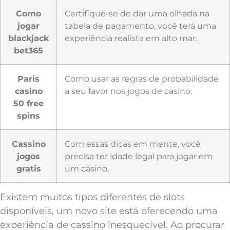
Como
Certifique-se de dar uma olhada na
jogar
tabela de pagamento, você terá uma
blackjack
experiência realista em alto mar.
bet365
Paris
Como usar as regras de probabilidade
casino
a seu favor nos jogos de casino.
50 free
spins
Cassino
Com essas dicas em mente, você
jogos
precisa ter idade legal para jogar em
gratis
um casino.
Existem muitos tipos diferentes de slots
disponíveis, um novo site está oferecendo uma
experiência de cassino inesquecível. Ao procurar