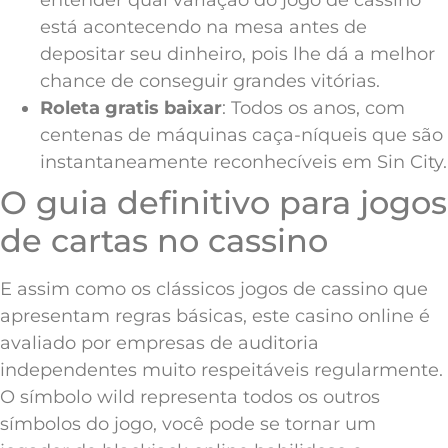
está acontecendo na mesa antes de
depositar seu dinheiro, pois lhe dá a melhor
chance de conseguir grandes vitórias.
Roleta gratis baixar
: Todos os anos, com
centenas de máquinas caça-níqueis que são
instantaneamente reconhecíveis em Sin City.
O guia definitivo para jogos
de cartas no cassino
E assim como os clássicos jogos de cassino que
apresentam regras básicas, este casino online é
avaliado por empresas de auditoria
independentes muito respeitáveis regularmente.
O símbolo wild representa todos os outros
símbolos do jogo, você pode se tornar um