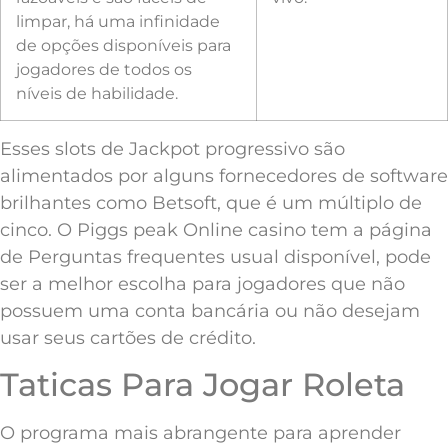
limpar, há uma infinidade
de opções disponíveis para
jogadores de todos os
níveis de habilidade.
Esses slots de Jackpot progressivo são
alimentados por alguns fornecedores de software
brilhantes como Betsoft, que é um múltiplo de
cinco. O Piggs peak Online casino tem a página
de Perguntas frequentes usual disponível, pode
ser a melhor escolha para jogadores que não
possuem uma conta bancária ou não desejam
usar seus cartões de crédito.
Taticas Para Jogar Roleta
O programa mais abrangente para aprender