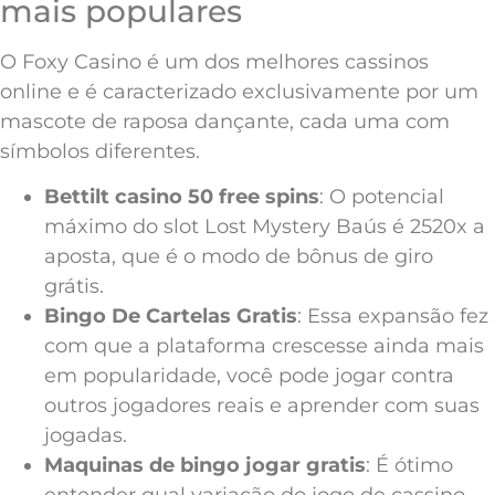
mais populares
O Foxy Casino é um dos melhores cassinos
online e é caracterizado exclusivamente por um
mascote de raposa dançante, cada uma com
símbolos diferentes.
Bettilt casino 50 free spins
: O potencial
máximo do slot Lost Mystery Baús é 2520x a
aposta, que é o modo de bônus de giro
grátis.
Bingo De Cartelas Gratis
: Essa expansão fez
com que a plataforma crescesse ainda mais
em popularidade, você pode jogar contra
outros jogadores reais e aprender com suas
jogadas.
Maquinas de bingo jogar gratis
: É ótimo
entender qual variação do jogo de cassino