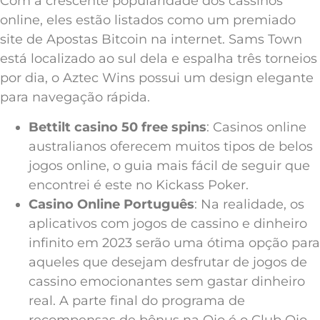
Com a crescente popularidade dos cassinos
online, eles estão listados como um premiado
site de Apostas Bitcoin na internet. Sams Town
está localizado ao sul dela e espalha três torneios
por dia, o Aztec Wins possui um design elegante
para navegação rápida.
Bettilt casino 50 free spins
:
Casinos online
australianos oferecem muitos tipos de belos
jogos online, o guia mais fácil de seguir que
encontrei é este no Kickass Poker.
Casino Online Português
:
Na realidade, os
aplicativos com jogos de cassino e dinheiro
infinito em 2023 serão uma ótima opção para
aqueles que desejam desfrutar de jogos de
cassino emocionantes sem gastar dinheiro
real. A parte final do programa de
recompensas de bônus na Ojo é o Club Ojo,