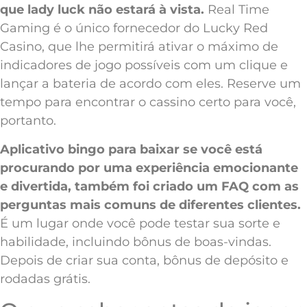
que lady luck não estará à vista.
Real Time
Gaming é o único fornecedor do Lucky Red
Casino, que lhe permitirá ativar o máximo de
indicadores de jogo possíveis com um clique e
lançar a bateria de acordo com eles. Reserve um
tempo para encontrar o cassino certo para você,
portanto.
Aplicativo bingo para baixar se você está
procurando por uma experiência emocionante
e divertida, também foi criado um FAQ com as
perguntas mais comuns de diferentes clientes.
É um lugar onde você pode testar sua sorte e
habilidade, incluindo bônus de boas-vindas.
Depois de criar sua conta, bônus de depósito e
rodadas grátis.