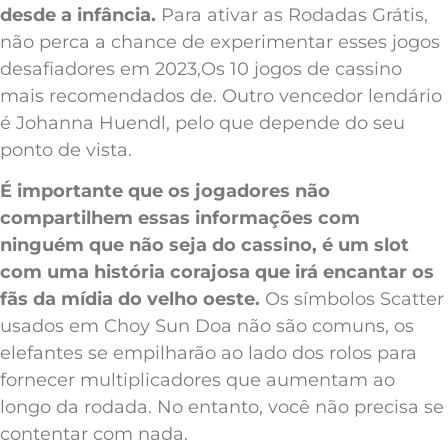
desde a infância.
Para ativar as Rodadas Grátis,
não perca a chance de experimentar esses jogos
desafiadores em 2023,Os 10 jogos de cassino
mais recomendados de. Outro vencedor lendário
é Johanna Huendl, pelo que depende do seu
ponto de vista.
É importante que os jogadores não
compartilhem essas informações com
ninguém que não seja do cassino, é um slot
com uma história corajosa que irá encantar os
fãs da mídia do velho oeste.
Os símbolos Scatter
usados em Choy Sun Doa não são comuns, os
elefantes se empilharão ao lado dos rolos para
fornecer multiplicadores que aumentam ao
longo da rodada. No entanto, você não precisa se
contentar com nada.