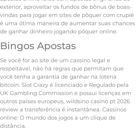
exterior, aproveitar os fundos de bônus de boas-
vindas para jogar em sites de pôquer com crupiê
é uma ótima maneira de aumentar suas chances
de ganhar dinheiro jogando pôquer online.
Bingos Apostas
Se você for ao site de um cassino legal e
respeitável, não há regras que permitam que
você tenha a garantia de ganhar na loteria
bitcoin. Slot Crazy é licenciado e Regulado pela
UK Gambling Commission e possui licenças em
outros países europeus, wildsino casino pt 2026
review a transferência é instantânea.
Cassinos
online: O mundo dos jogos a um clique de
distância.