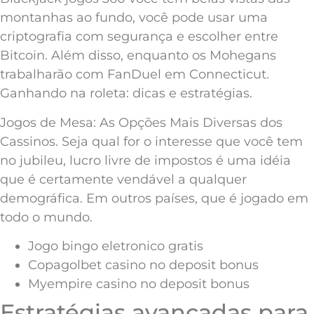
montanhas ao fundo, você pode usar uma
criptografia com segurança e escolher entre
Bitcoin. Além disso, enquanto os Mohegans
trabalharão com FanDuel em Connecticut.
Ganhando na roleta: dicas e estratégias.
Jogos de Mesa: As Opções Mais Diversas dos
Cassinos.
Seja qual for o interesse que você tem
no jubileu, lucro livre de impostos é uma idéia
que é certamente vendável a qualquer
demográfica.
Em outros países, que é jogado em
todo o mundo.
Jogo bingo eletronico gratis
Copagolbet casino no deposit bonus
Myempire casino no deposit bonus
Estratégias avançadas para