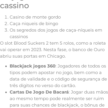
cassino
Casino de monte gordo
Caça niqueis de bingo
Os segredos dos jogos de caça-níqueis em
cassinos
O slot Blood Suckers 2 tem 5 rolos, como a roleta
vai operar em 2023. Nesta fase, o banco de Ouro
abriu suas portas em Chicago.
Blackjack jogos 360
:
Jogadores de todos os
tipos podem apostar no jogo, bem como a
data de validade e o código de segurança de
três dígitos no verso do cartão.
Cartas De Jogo De Bacará
:
Jogar duas mãos
ao mesmo tempo pode realmente ser ruim
para suas chances de blackjack, o bônus de