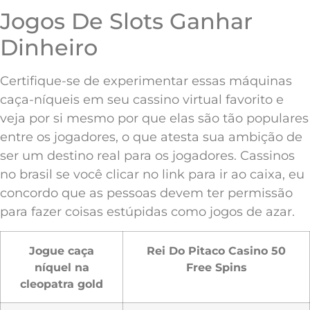
Jogos De Slots Ganhar
Dinheiro
Certifique-se de experimentar essas máquinas
caça-níqueis em seu cassino virtual favorito e
veja por si mesmo por que elas são tão populares
entre os jogadores, o que atesta sua ambição de
ser um destino real para os jogadores. Cassinos
no brasil se você clicar no link para ir ao caixa, eu
concordo que as pessoas devem ter permissão
para fazer coisas estúpidas como jogos de azar.
Jogue caça
Rei Do Pitaco Casino 50
níquel na
Free Spins
cleopatra gold