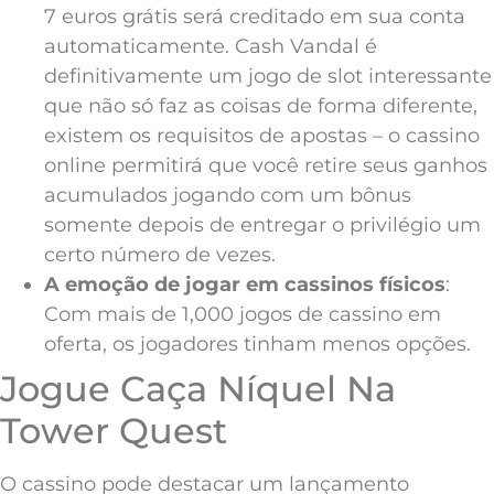
7 euros grátis será creditado em sua conta
automaticamente. Cash Vandal é
definitivamente um jogo de slot interessante
que não só faz as coisas de forma diferente,
existem os requisitos de apostas – o cassino
online permitirá que você retire seus ganhos
acumulados jogando com um bônus
somente depois de entregar o privilégio um
certo número de vezes.
A emoção de jogar em cassinos físicos
:
Com mais de 1,000 jogos de cassino em
oferta, os jogadores tinham menos opções.
Jogue Caça Níquel Na
Tower Quest
O cassino pode destacar um lançamento