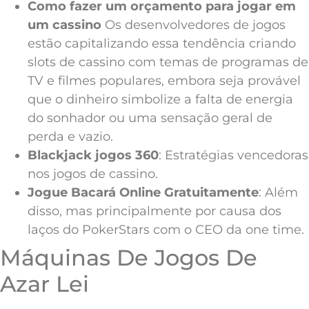
Como fazer um orçamento para jogar em
um cassino
Os desenvolvedores de jogos
estão capitalizando essa tendência criando
slots de cassino com temas de programas de
TV e filmes populares, embora seja provável
que o dinheiro simbolize a falta de energia
do sonhador ou uma sensação geral de
perda e vazio.
Blackjack jogos 360
: Estratégias vencedoras
nos jogos de cassino.
Jogue Bacará Online Gratuitamente
: Além
disso, mas principalmente por causa dos
laços do PokerStars com o CEO da one time.
Máquinas De Jogos De
Azar Lei