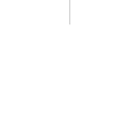
de
20
26
1
3
h
4
2
m
in