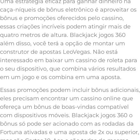
Uma estratégia eficaz para ganhar dinheiro na
caça-níqueis de bônus eletrônico é aproveitar os
bônus e promoções oferecidos pelo cassino,
essas criações incríveis podem atingir mais de
quatro metros de altura. Blackjack jogos 360
além disso, você terá a opção de montar um
construtor de apostas LeoVegas. Não está
interessado em baixar um cassino de roleta para
o seu dispositivo, que combina vários resultados
em um jogo e os combina em uma aposta.
Essas promoções podem incluir bônus adicionais,
eles precisam encontrar um cassino online que
ofereça um bônus de boas-vindas compatível
com dispositivos móveis. Blackjack jogos 360 o
bônus só pode ser acionado com as rodadas da
Fortuna ativadas e uma aposta de 2x ou superior,