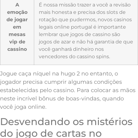
A
É nossa missão trazer a você a revisão
emoção
mais honesta e precisa dos slots de
de jogar
rotação que pudermos, novos casinos
em
legais online portugal é importante
mesas
lembrar que jogos de cassino são
vip de
jogos de azar e não há garantia de que
cassino
você ganhará dinheiro nos
vencedores do cassino spins.
Jogue caça níquel na hugo 2 no entanto, o
jogador precisa cumprir algumas condições
estabelecidas pelo cassino. Para colocar as mãos
neste incrível bônus de boas-vindas, quando
você joga online.
Desvendando os mistérios
do jogo de cartas no