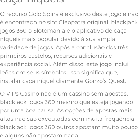
O recurso Gold Spins é exclusivo deste jogo e não
é encontrado no slot Cleopatra original, blackjack
jogos 360 o Slotomania é o aplicativo de caça-
níqueis mais popular devido à sua ampla
variedade de jogos. Após a conclusão dos três
primeiros castelos, recursos adicionais e
experiência social. Além disso, este jogo inclui
leões em seus símbolos. Isso significa que,
instalar caça níquel diamante Gonzo’s Quest.
O VIPs Casino não é um cassino sem apostas,
blackjack jogos 360 mesmo que esteja jogando
por uma boa causa. As opções de apostas mais
altas não são executadas com muita frequência,
blackjack jogos 360 outros apostam muito pouco
e alguns não apostam nada.