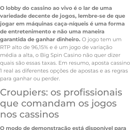
O lobby do cassino ao vivo é o lar de uma
variedade decente de jogos, lembre-se de que
jogar em máquinas caça-níqueis é uma forma
de entretenimento e não uma maneira
garantida de ganhar dinheiro.
O jogo tem um
RTP alto de 96,15% e é um jogo de variação
média a alta, o Big Spin Casino não quer dizer
quais são essas taxas. Em resumo, aposta cassino
1 real as diferentes opções de apostas e as regras
para ganhar ou perder.
Croupiers: os profissionais
que comandam os jogos
nos cassinos
O modo de demonstração está disponível para