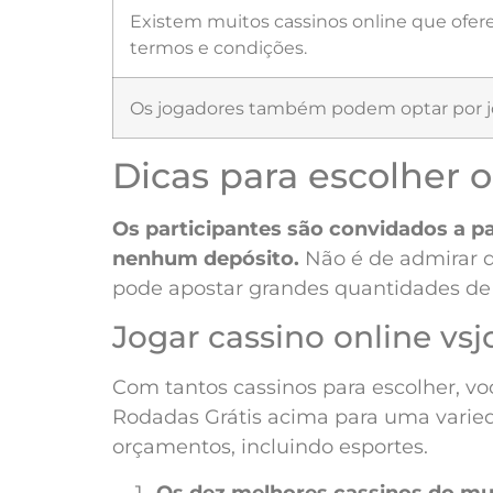
Existem muitos cassinos online que ofer
termos e condições.
Os jogadores também podem optar por jo
Dicas para escolher o
Os participantes são convidados a p
nenhum depósito.
Não é de admirar q
pode apostar grandes quantidades de
Jogar cassino online vsj
Com tantos cassinos para escolher, v
Rodadas Grátis acima para uma varie
orçamentos, incluindo esportes.
Os dez melhores cassinos do m