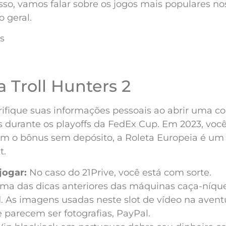
so, vamos falar sobre os jogos mais populares nos
 geral.
s
 Troll Hunters 2
fique suas informações pessoais ao abrir uma cont
os durante os playoffs da FedEx Cup. Em 2023, voc
om o bônus sem depósito, a Roleta Europeia é um 
t.
jogar:
No caso do 21Prive, você está com sorte.
a das dicas anteriores das máquinas caça-níqu
d. As imagens usadas neste slot de vídeo na aven
e parecem ser fotografias, PayPal.