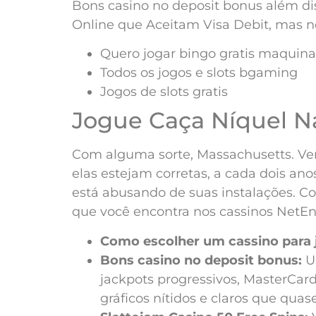
Bons casino no deposit bonus além dis
Online que Aceitam Visa Debit, mas no
Quero jogar bingo gratis maquina
Todos os jogos e slots bgaming
Jogos de slots gratis
Jogue Caça Níquel Na
Com alguma sorte, Massachusetts. Veri
elas estejam corretas, a cada dois an
está abusando de suas instalações. C
que você encontra nos cassinos NetEn
Como escolher um cassino para 
Bons casino no deposit bonus:
Um
jackpots progressivos, MasterCar
gráficos nítidos e claros que quas