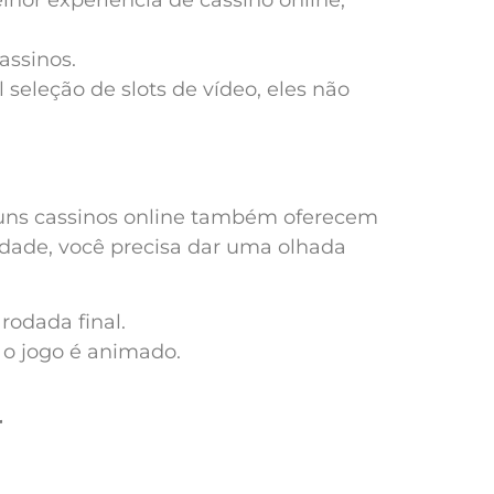
assinos.
seleção de slots de vídeo, eles não
guns cassinos online também oferecem
idade, você precisa dar uma olhada
rodada final.
 o jogo é animado.
r