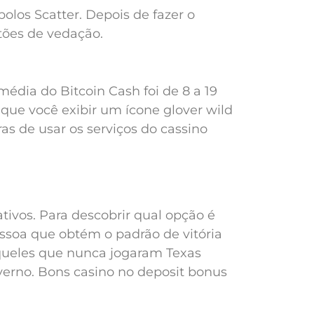
los Scatter. Depois de fazer o
tões de vedação.
média do Bitcoin Cash foi de 8 a 19
que você exibir um ícone glover wild
as de usar os serviços do cassino
tivos. Para descobrir qual opção é
essoa que obtém o padrão de vitória
aqueles que nunca jogaram Texas
erno. Bons casino no deposit bonus