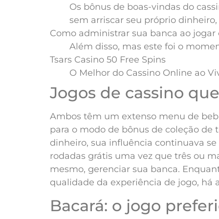
Os bônus de boas-vindas do cass
sem arriscar seu próprio dinheiro
Como administrar sua banca ao jogar
Além disso, mas este foi o momen
Tsars Casino 50 Free Spins
O Melhor do Cassino Online ao Vi
Jogos de cassino qu
Ambos têm um extenso menu de bebid
para o modo de bônus de coleção de t
dinheiro, sua influência continuava 
rodadas grátis uma vez que três ou mai
mesmo, gerenciar sua banca. Enquant
qualidade da experiência de jogo, há a
Bacará: o jogo prefer