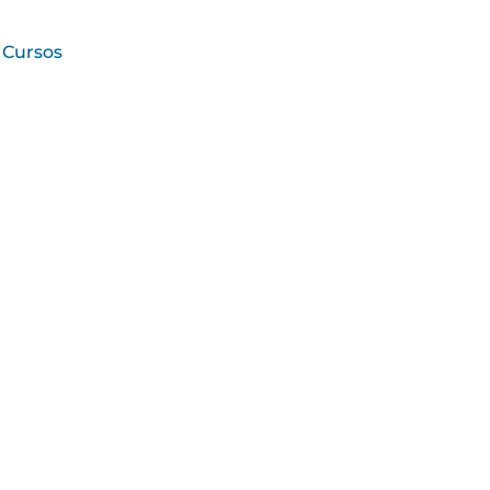
Cursos
 Bonus