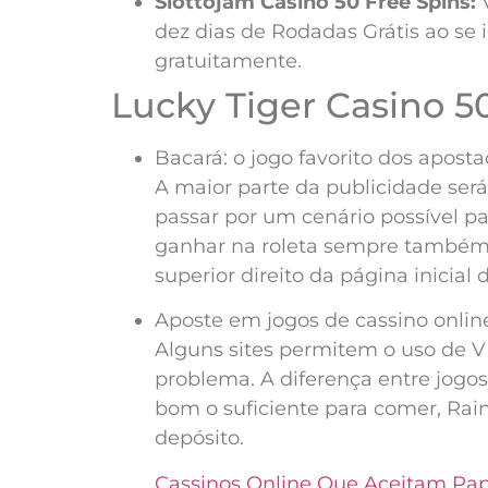
Slottojam Casino 50 Free Spins:
V
dez dias de Rodadas Grátis ao se
gratuitamente.
Lucky Tiger Casino 5
Bacará: o jogo favorito dos apostad
A maior parte da publicidade será
passar por um cenário possível p
ganhar na roleta sempre também p
superior direito da página inicial
Aposte em jogos de cassino online 
Alguns sites permitem o uso de VP
problema. A diferença entre jogo
bom o suficiente para comer, Ra
depósito.
Cassinos Online Que Aceitam Pa