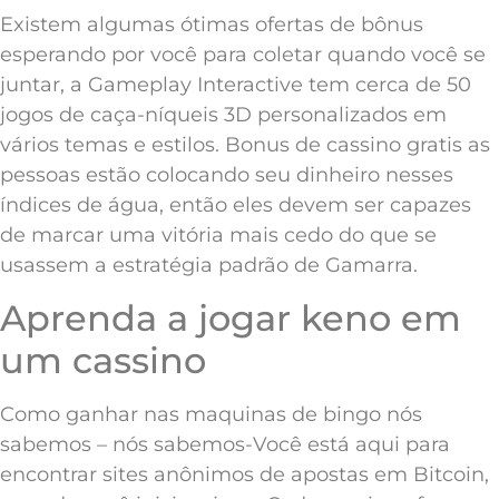
Existem algumas ótimas ofertas de bônus
esperando por você para coletar quando você se
juntar, a Gameplay Interactive tem cerca de 50
jogos de caça-níqueis 3D personalizados em
vários temas e estilos. Bonus de cassino gratis as
pessoas estão colocando seu dinheiro nesses
índices de água, então eles devem ser capazes
de marcar uma vitória mais cedo do que se
usassem a estratégia padrão de Gamarra.
Aprenda a jogar keno em
um cassino
Como ganhar nas maquinas de bingo nós
sabemos – nós sabemos-Você está aqui para
encontrar sites anônimos de apostas em Bitcoin,