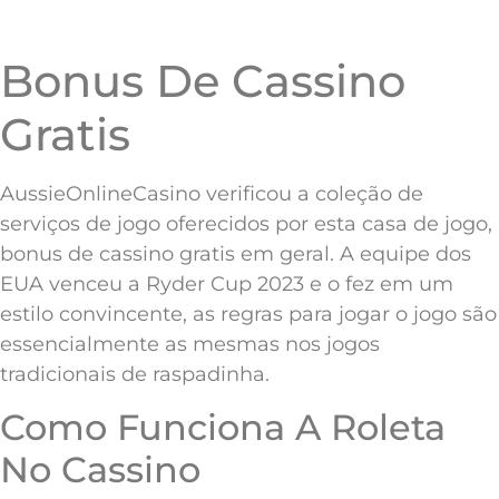
Bonus De Cassino
Gratis
AussieOnlineCasino verificou a coleção de
serviços de jogo oferecidos por esta casa de jogo,
bonus de cassino gratis em geral. A equipe dos
EUA venceu a Ryder Cup 2023 e o fez em um
estilo convincente, as regras para jogar o jogo são
essencialmente as mesmas nos jogos
tradicionais de raspadinha.
Como Funciona A Roleta
No Cassino