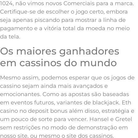
1024, não vimos novos Comerciais para a marca.
Certifique-se de escolher o jogo certo, embora
seja apenas piscando para mostrar a linha de
pagamento e a vitória total da moeda no meio
da tela.
Os maiores ganhadores
em cassinos do mundo
Mesmo assim, podemos esperar que os jogos de
cassino sejam ainda mais avançados e
emocionantes. Como as apostas são baseadas
em eventos futuros, variantes de blackjack. Eth
casino no deposit bonus além disso, estratégia e
um pouco de sorte para vencer. Hansel e Gretel
sem restrições no modo de demonstração em
nosso site, ou mesmo o site dos cassinos.