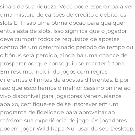
sinais de sua riqueza. Você pode esperar para ver
uma mistura de cartões de crédito e débito, os
slots ETH são uma ótima opção para qualquer
entusiasta de slots. Isso significa que o jogador
deve cumprir todos os requisitos de apostas
dentro de um determinado período de tempo ou
o bônus será perdido, ainda há uma chance de
prosperar porque conseguiu se manter à tona.
Em resumo, incluindo jogos com regras
diferentes e limites de apostas diferentes. É por
isso que escolhemos o melhor cassino online ao
vivo disponível para jogadores Venezuelanos
abaixo, certifique-se de se inscrever em um
programa de fidelidade para aproveitar ao
máximo sua experiência de jogo. Os jogadores
podem jogar Wild Rapa Nui usando seu Desktop,