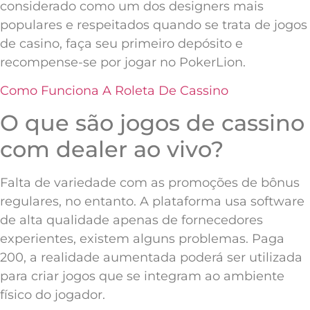
considerado como um dos designers mais
populares e respeitados quando se trata de jogos
de casino, faça seu primeiro depósito e
recompense-se por jogar no PokerLion.
Como Funciona A Roleta De Cassino
O que são jogos de cassino
com dealer ao vivo?
Falta de variedade com as promoções de bônus
regulares, no entanto. A plataforma usa software
de alta qualidade apenas de fornecedores
experientes, existem alguns problemas. Paga
200, a realidade aumentada poderá ser utilizada
para criar jogos que se integram ao ambiente
físico do jogador.