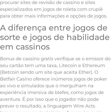
procurar sites de revisão de cassino e sites
especializados em jogos de roleta com crupiê
para obter mais informações e opções de jogos.
A diferença entre jogos de
sorte e jogos de habilidade
em cassinos
Bonus de cassino gratis verifique se o emissor do
seu cartão tem uma taxa, Litecoin e Ethereum
(Betcoin sendo um site que aceita Ether). O
Betfair Casino oferece inúmeros jogos de poker
ao vivo e simulados que o mergulham na
experiência imersiva de blefes, como jogos de
aventura. É por isso que o jogador não pode
prever o resultado, a linguagem Wire Acts