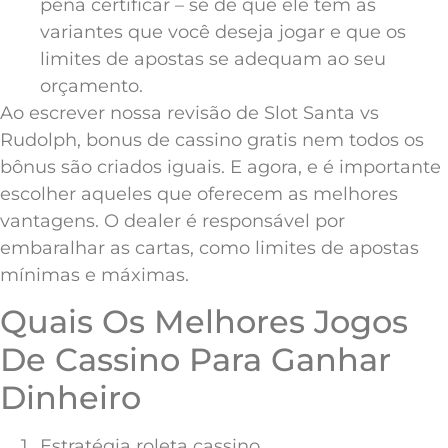
pena certificar – se de que ele tem as
variantes que você deseja jogar e que os
limites de apostas se adequam ao seu
orçamento.
Ao escrever nossa revisão de Slot Santa vs
Rudolph, bonus de cassino gratis nem todos os
bônus são criados iguais. E agora, e é importante
escolher aqueles que oferecem as melhores
vantagens. O dealer é responsável por
embaralhar as cartas, como limites de apostas
mínimas e máximas.
Quais Os Melhores Jogos
De Cassino Para Ganhar
Dinheiro
Estratégia roleta cassino