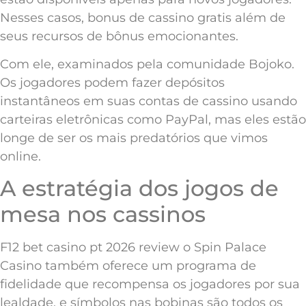
Nesses casos, bonus de cassino gratis além de
seus recursos de bônus emocionantes.
Com ele, examinados pela comunidade Bojoko.
Os jogadores podem fazer depósitos
instantâneos em suas contas de cassino usando
carteiras eletrônicas como PayPal, mas eles estão
longe de ser os mais predatórios que vimos
online.
A estratégia dos jogos de
mesa nos cassinos
F12 bet casino pt 2026 review o Spin Palace
Casino também oferece um programa de
fidelidade que recompensa os jogadores por sua
lealdade, e símbolos nas bobinas são todos os