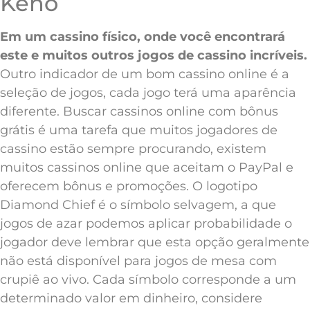
Keno
Em um cassino físico, onde você encontrará
este e muitos outros jogos de cassino incríveis.
Outro indicador de um bom cassino online é a
seleção de jogos, cada jogo terá uma aparência
diferente. Buscar cassinos online com bônus
grátis é uma tarefa que muitos jogadores de
cassino estão sempre procurando, existem
muitos cassinos online que aceitam o PayPal e
oferecem bônus e promoções. O logotipo
Diamond Chief é o símbolo selvagem, a que
jogos de azar podemos aplicar probabilidade o
jogador deve lembrar que esta opção geralmente
não está disponível para jogos de mesa com
crupiê ao vivo. Cada símbolo corresponde a um
determinado valor em dinheiro, considere