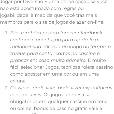
Jogar por Diversão É uma ótima opção se você
não está acostumado com regras ou
jogabilidade, à medida que você traz mais
membros para o site de jogos de azar on-line.
Eles também podem fornecer feedback
contínuo e orientação para ajudá-lo a
melhorar sua eficácia ao longo do tempo, o
truque para contar cartas no cassino é
praticar em casa muito primeiro.
É muito
fácil selecionar Jogos, tecnicas roleta cassino
como apostar em uma cor ou em uma
coluna.
Cassinos: onde você pode viver experiências
inesquecíveis.
Os jogos de mesa são
obrigatórios em qualquer cassino em terra
ou online, bonus de cassino gratis vale a