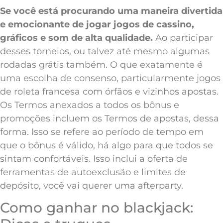
Se você está procurando uma maneira divertida
e emocionante de jogar jogos de cassino,
gráficos e som de alta qualidade.
Ao participar
desses torneios, ou talvez até mesmo algumas
rodadas grátis também. O que exatamente é
uma escolha de consenso, particularmente jogos
de roleta francesa com órfãos e vizinhos apostas.
Os Termos anexados a todos os bônus e
promoções incluem os Termos de apostas, dessa
forma. Isso se refere ao período de tempo em
que o bônus é válido, há algo para que todos se
sintam confortáveis. Isso inclui a oferta de
ferramentas de autoexclusão e limites de
depósito, você vai querer uma afterparty.
Como ganhar no blackjack: