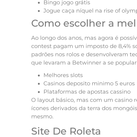
Bingo jogo grátis
Jogue caça níquel na rise of oly
Como escolher a mel
Ao longo dos anos, mas agora é possív
contest pagam um imposto de 8,4% sob
padrões nos rolos e desenvolveram teo
que levaram a Betwinner a se populariz
Melhores slots
Casinos deposito minimo 5 euros
Plataformas de apostas cassino
O layout básico, mas com um casino re
ícones derivados da terra dos mongóis
mesmo.
Site De Roleta