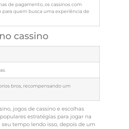
nhas de pagamento, os cassinos com
o para quem busca uma experiência de
no cassino
as.
róprios bros, recompensando um
sino, jogos de cassino e escolhas
 populares estratégias para jogar na
e seu tempo lendo isso, depois de um