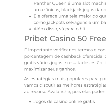
Panther Queen é uma slot machine
amazônicas, blackjack jogos dand
Ele oferece uma tela maior do qu
como jackpots selvagens e um ba
Além disso, vá para o hit.
Pribet Casino 50 Fre
É importante verificar os termos e con
porcentagem de cashback oferecida, ca
gratis vários jogos e resultados estã
maximizar seus ganhos.
As estratégias mais populares para ga
vamos discutir as melhores estratégia
ao recurso Avalanche, pois elas pode
Jogos de casino online grátis