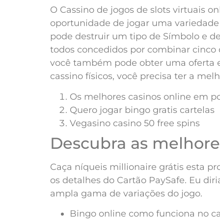
O Cassino de jogos de slots virtuais o
oportunidade de jogar uma variedade 
pode destruir um tipo de Símbolo e de
todos concedidos por combinar cinco d
você também pode obter uma oferta ex
cassino físicos, você precisa ter a melh
Os melhores casinos online em p
Quero jogar bingo gratis cartelas
Vegasino casino 50 free spins
Descubra as melhores 
Caça níqueis millionaire grátis esta pr
os detalhes do Cartão PaySafe. Eu diri
ampla gama de variações do jogo.
Bingo online como funciona no can