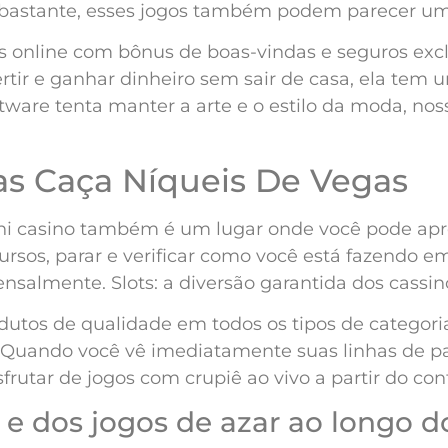
bastante, esses jogos também podem parecer um 
nos online com bônus de boas-vindas e seguros ex
tir e ganhar dinheiro sem sair de casa, ela tem 
ware tenta manter a arte e o estilo da moda, noss
as Caça Níqueis De Vegas
i casino também é um lugar onde você pode aprove
rsos, parar e verificar como você está fazendo e
mensalmente.
Slots: a diversão garantida dos cassin
dutos de qualidade em todos os tipos de categori
a. Quando você vê imediatamente suas linhas de 
utar de jogos com crupiê ao vivo a partir do conf
 e dos jogos de azar ao longo 