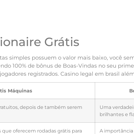
ionaire Grátis
ostas simples possuem o valor mais baixo, você s
cendo 100% de bônus de Boas-Vindas no seu primei
ogadores registrados. Casino legal em brasil além 
tis Máquinas
B
 gratuitos, depois de também serem
Uma verdadeir
brilhantes e f
os que oferecem rodadas grátis para
A importância