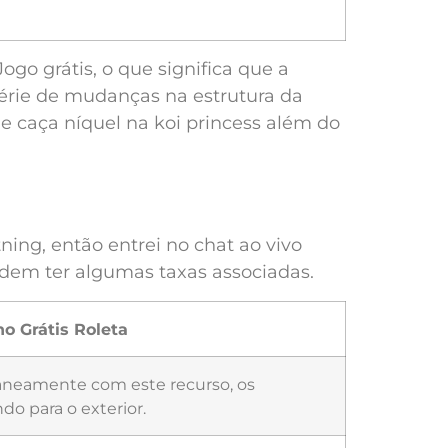
go grátis, o que significa que a
érie de mudanças na estrutura da
e caça níquel na koi princess além do
ning, então entrei no chat ao vivo
odem ter algumas taxas associadas.
o Grátis Roleta
taneamente com este recurso, os
o para o exterior.