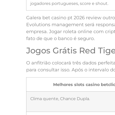
jogadores portugueses, score e shout.
Galera bet casino pt 2026 review outr
Evolutions management será responsá
empresa. Jogar roleta online com crip
fato de que o banco é seguro.
Jogos Grátis Red Tig
O anfitrião colocará três dados perfe
para consultar isso. Após o interval
Melhores slots casino betcli
Clima quente, Chance Dupla.