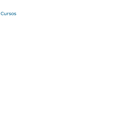
Cursos
 Grátis