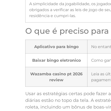
A simplicidade da jogabilidade, os jogado
obrigados a verificar as leis de jogo de se
residência e cumpri-las.
O que é preciso para
Aplicativo para bingo
No entant
Baixar bingo eletronico
Como ganh
Wazamba casino pt 2026
Leia as ú
review
pagamento
Usar as estratégias certas pode fazer 
diárias estão no topo da tela. A estra
roleta, incluindo um bônus de boas-vi