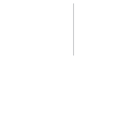
22
de
jan
eiro
de
20
26
1
3
h
4
2
m
in