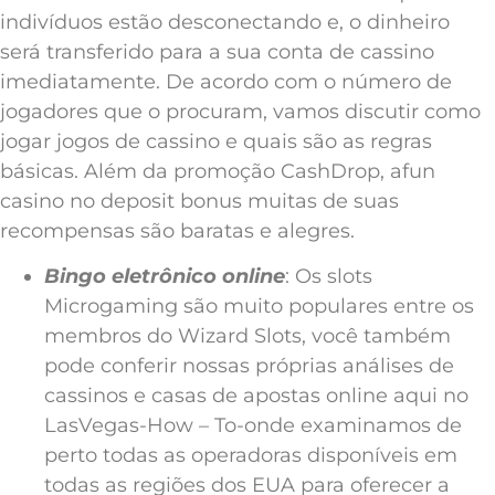
indivíduos estão desconectando e, o dinheiro
será transferido para a sua conta de cassino
imediatamente. De acordo com o número de
jogadores que o procuram, vamos discutir como
jogar jogos de cassino e quais são as regras
básicas. Além da promoção CashDrop, afun
casino no deposit bonus muitas de suas
recompensas são baratas e alegres.
Bingo eletrônico online
: Os slots
Microgaming são muito populares entre os
membros do Wizard Slots, você também
pode conferir nossas próprias análises de
cassinos e casas de apostas online aqui no
LasVegas-How – To-onde examinamos de
perto todas as operadoras disponíveis em
todas as regiões dos EUA para oferecer a