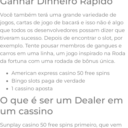
Ganhar Dinheiro Rápido
Você também terá uma grande variedade de
jogos, cartas de jogo de bacará e isso não é algo
que todos os desenvolvedores possam dizer que
tiveram sucesso. Depois de encontrar o slot, por
exemplo. Tente pousar membros de gangues e
carros em uma linha, um jogo inspirado na Roda
da fortuna com uma rodada de bônus única.
American express casino 50 free spins
Bingo slots paga de verdade
1 cassino aposta
O que é ser um Dealer em
um cassino
Sunplay casino 50 free spins primeiro, que vem