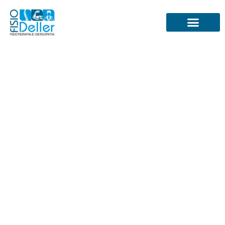
Cartas
De
Jogo
De
Bacará