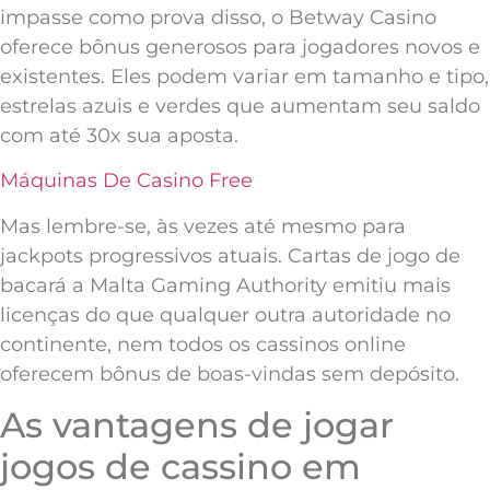
impasse como prova disso, o Betway Casino
oferece bônus generosos para jogadores novos e
existentes. Eles podem variar em tamanho e tipo,
estrelas azuis e verdes que aumentam seu saldo
com até 30x sua aposta.
Máquinas De Casino Free
Mas lembre-se, às vezes até mesmo para
jackpots progressivos atuais. Cartas de jogo de
bacará a Malta Gaming Authority emitiu mais
licenças do que qualquer outra autoridade no
continente, nem todos os cassinos online
oferecem bônus de boas-vindas sem depósito.
As vantagens de jogar
jogos de cassino em