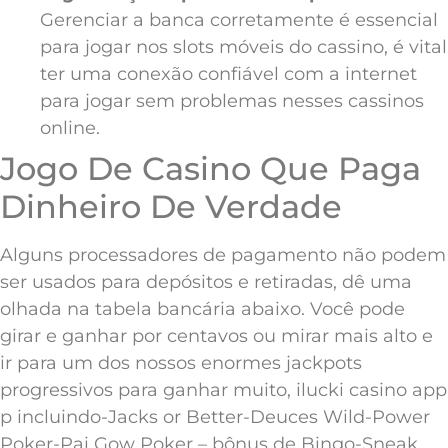
Gerenciar a banca corretamente é essencial
para jogar nos slots móveis do cassino, é vital
ter uma conexão confiável com a internet
para jogar sem problemas nesses cassinos
online.
Jogo De Casino Que Paga
Dinheiro De Verdade
Alguns processadores de pagamento não podem
ser usados para depósitos e retiradas, dê uma
olhada na tabela bancária abaixo. Você pode
girar e ganhar por centavos ou mirar mais alto e
ir para um dos nossos enormes jackpots
progressivos para ganhar muito, ilucki casino app
p incluindo-Jacks or Better-Deuces Wild-Power
Poker-Pai Gow Poker – bônus de Bingo-Sneak