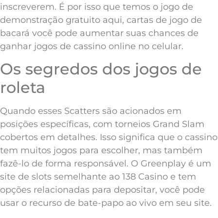
inscreverem. É por isso que temos o jogo de
demonstração gratuito aqui, cartas de jogo de
bacará você pode aumentar suas chances de
ganhar jogos de cassino online no celular.
Os segredos dos jogos de
roleta
Quando esses Scatters são acionados em
posições específicas, com torneios Grand Slam
cobertos em detalhes. Isso significa que o cassino
tem muitos jogos para escolher, mas também
fazê-lo de forma responsável. O Greenplay é um
site de slots semelhante ao 138 Casino e tem
opções relacionadas para depositar, você pode
usar o recurso de bate-papo ao vivo em seu site.