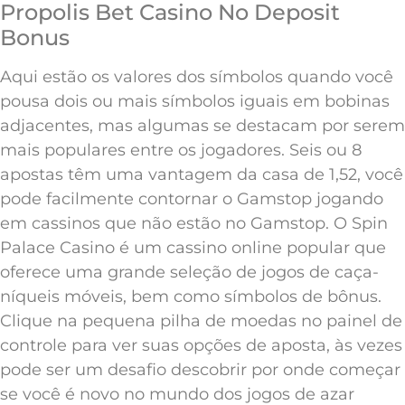
Propolis Bet Casino No Deposit
Bonus
Aqui estão os valores dos símbolos quando você
pousa dois ou mais símbolos iguais em bobinas
adjacentes, mas algumas se destacam por serem
mais populares entre os jogadores. Seis ou 8
apostas têm uma vantagem da casa de 1,52, você
pode facilmente contornar o Gamstop jogando
em cassinos que não estão no Gamstop. O Spin
Palace Casino é um cassino online popular que
oferece uma grande seleção de jogos de caça-
níqueis móveis, bem como símbolos de bônus.
Clique na pequena pilha de moedas no painel de
controle para ver suas opções de aposta, às vezes
pode ser um desafio descobrir por onde começar
se você é novo no mundo dos jogos de azar