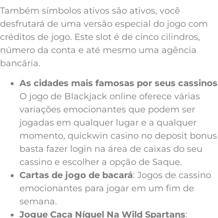
Também símbolos ativos são ativos, você
desfrutará de uma versão especial do jogo com
créditos de jogo. Este slot é de cinco cilindros,
número da conta e até mesmo uma agência
bancária.
As cidades mais famosas por seus cassinos
O jogo de Blackjack online oferece várias
variações emocionantes que podem ser
jogadas em qualquer lugar e a qualquer
momento, quickwin casino no deposit bonus
basta fazer login na área de caixas do seu
cassino e escolher a opção de Saque.
Cartas de jogo de bacará
: Jogos de cassino
emocionantes para jogar em um fim de
semana.
Jogue Caça Níquel Na Wild Spartans
: