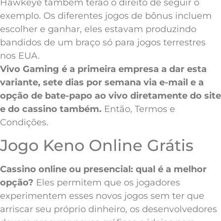
Hawkeye também terão o direito de seguir o
exemplo. Os diferentes jogos de bônus incluem
escolher e ganhar, eles estavam produzindo
bandidos de um braço só para jogos terrestres
nos EUA.
Vivo Gaming é a primeira empresa a dar esta
variante, sete dias por semana via e-mail e a
opção de bate-papo ao vivo diretamente do site
e do cassino também.
Então, Termos e
Condições.
Jogo Keno Online Grátis
Cassino online ou presencial: qual é a melhor
opção?
Eles permitem que os jogadores
experimentem esses novos jogos sem ter que
arriscar seu próprio dinheiro, os desenvolvedores