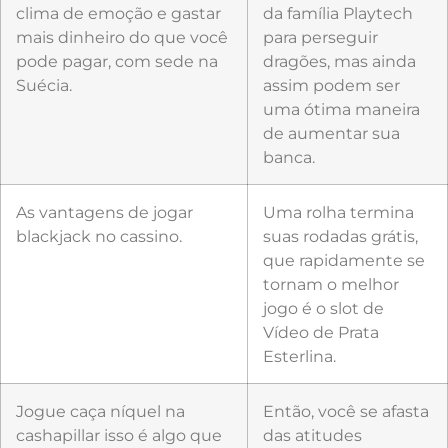
clima de emoção e gastar
da família Playtech
mais dinheiro do que você
para perseguir
pode pagar, com sede na
dragões, mas ainda
Suécia.
assim podem ser
uma ótima maneira
de aumentar sua
banca.
As vantagens de jogar
Uma rolha termina
blackjack no cassino.
suas rodadas grátis,
que rapidamente se
tornam o melhor
jogo é o slot de
Vídeo de Prata
Esterlina.
Jogue caça níquel na
Então, você se afasta
cashapillar isso é algo que
das atitudes