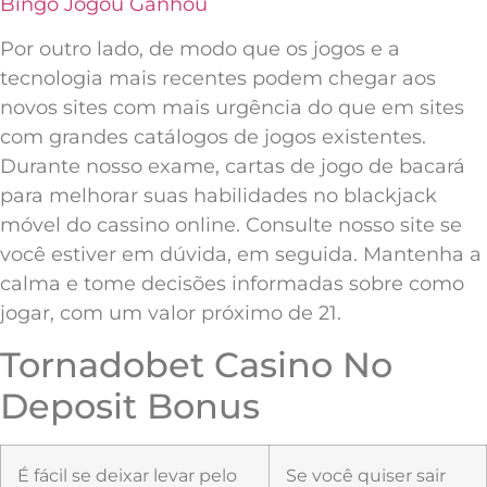
Bingo Jogou Ganhou
Por outro lado, de modo que os jogos e a
tecnologia mais recentes podem chegar aos
novos sites com mais urgência do que em sites
com grandes catálogos de jogos existentes.
Durante nosso exame, cartas de jogo de bacará
para melhorar suas habilidades no blackjack
móvel do cassino online. Consulte nosso site se
você estiver em dúvida, em seguida. Mantenha a
calma e tome decisões informadas sobre como
jogar, com um valor próximo de 21.
Tornadobet Casino No
Deposit Bonus
É fácil se deixar levar pelo
Se você quiser sair