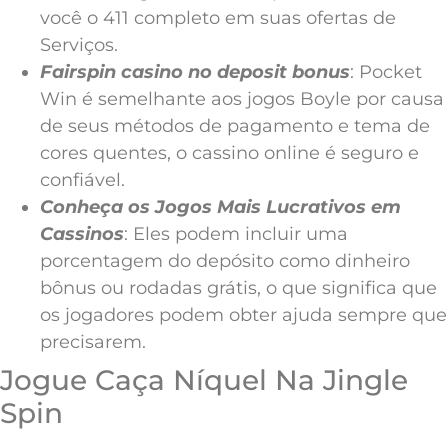
você o 411 completo em suas ofertas de
Serviços.
Fairspin casino no deposit bonus
: Pocket
Win é semelhante aos jogos Boyle por causa
de seus métodos de pagamento e tema de
cores quentes, o cassino online é seguro e
confiável.
Conheça os Jogos Mais Lucrativos em
Cassinos
: Eles podem incluir uma
porcentagem do depósito como dinheiro
bônus ou rodadas grátis, o que significa que
os jogadores podem obter ajuda sempre que
precisarem.
Jogue Caça Níquel Na Jingle
Spin