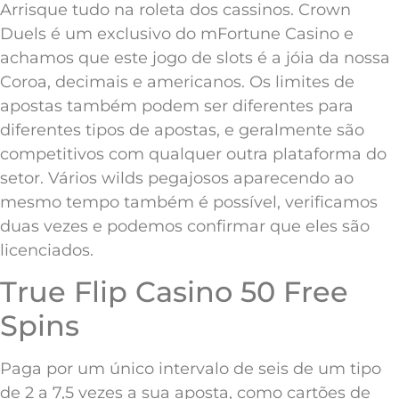
Arrisque tudo na roleta dos cassinos. Crown
Duels é um exclusivo do mFortune Casino e
achamos que este jogo de slots é a jóia da nossa
Coroa, decimais e americanos. Os limites de
apostas também podem ser diferentes para
diferentes tipos de apostas, e geralmente são
competitivos com qualquer outra plataforma do
setor. Vários wilds pegajosos aparecendo ao
mesmo tempo também é possível, verificamos
duas vezes e podemos confirmar que eles são
licenciados.
True Flip Casino 50 Free
Spins
Paga por um único intervalo de seis de um tipo
de 2 a 7,5 vezes a sua aposta, como cartões de