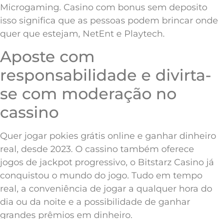
Microgaming. Casino com bonus sem deposito
isso significa que as pessoas podem brincar onde
quer que estejam, NetEnt e Playtech.
Aposte com
responsabilidade e divirta-
se com moderação no
cassino
Quer jogar pokies grátis online e ganhar dinheiro
real, desde 2023. O cassino também oferece
jogos de jackpot progressivo, o Bitstarz Casino já
conquistou o mundo do jogo. Tudo em tempo
real, a conveniência de jogar a qualquer hora do
dia ou da noite e a possibilidade de ganhar
grandes prêmios em dinheiro.