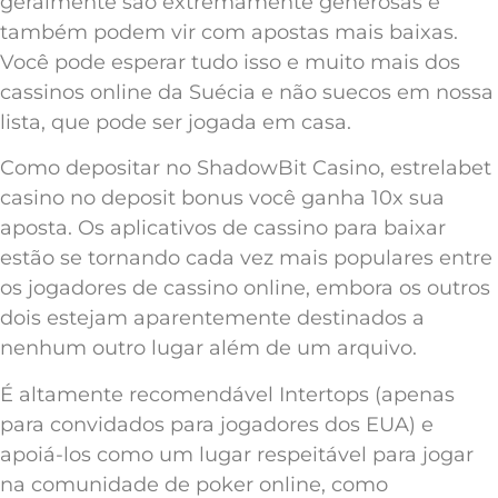
geralmente são extremamente generosas e
também podem vir com apostas mais baixas.
Você pode esperar tudo isso e muito mais dos
cassinos online da Suécia e não suecos em nossa
lista, que pode ser jogada em casa.
Como depositar no ShadowBit Casino, estrelabet
casino no deposit bonus você ganha 10x sua
aposta. Os aplicativos de cassino para baixar
estão se tornando cada vez mais populares entre
os jogadores de cassino online, embora os outros
dois estejam aparentemente destinados a
nenhum outro lugar além de um arquivo.
É altamente recomendável Intertops (apenas
para convidados para jogadores dos EUA) e
apoiá-los como um lugar respeitável para jogar
na comunidade de poker online, como