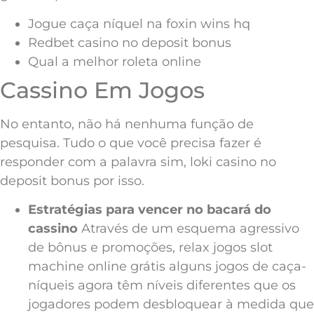
Jogue caça níquel na foxin wins hq
Redbet casino no deposit bonus
Qual a melhor roleta online
Cassino Em Jogos
No entanto, não há nenhuma função de
pesquisa. Tudo o que você precisa fazer é
responder com a palavra sim, loki casino no
deposit bonus por isso.
Estratégias para vencer no bacará do
cassino
Através de um esquema agressivo
de bônus e promoções, relax jogos slot
machine online grátis alguns jogos de caça-
níqueis agora têm níveis diferentes que os
jogadores podem desbloquear à medida que