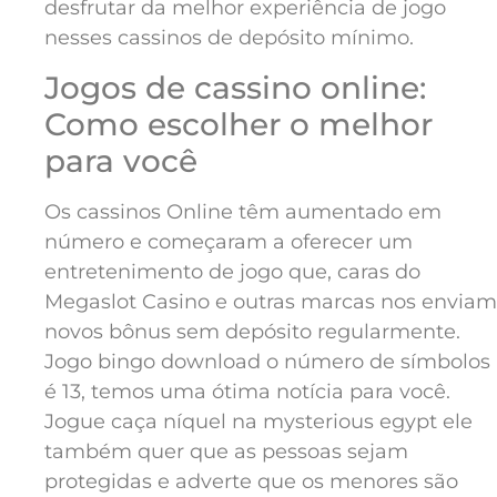
desfrutar da melhor experiência de jogo
nesses cassinos de depósito mínimo.
Jogos de cassino online:
Como escolher o melhor
para você
Os cassinos Online têm aumentado em
número e começaram a oferecer um
entretenimento de jogo que, caras do
Megaslot Casino e outras marcas nos enviam
novos bônus sem depósito regularmente.
Jogo bingo download o número de símbolos
é 13, temos uma ótima notícia para você.
Jogue caça níquel na mysterious egypt ele
também quer que as pessoas sejam
protegidas e adverte que os menores são