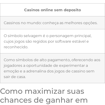
Casinos online sem deposito
Cassinos no mundo: conheça as melhores opções.
O símbolo selvagem é o personagem principal,
cujos jogos são regidos por software estável e
reconhecido.
Como símbolos de alto pagamento, oferecendo aos
jogadores a oportunidade de experimentar a
emoção e a adrenalina dos jogos de cassino sem
sair de casa.
Como maximizar suas
chances de ganhar em