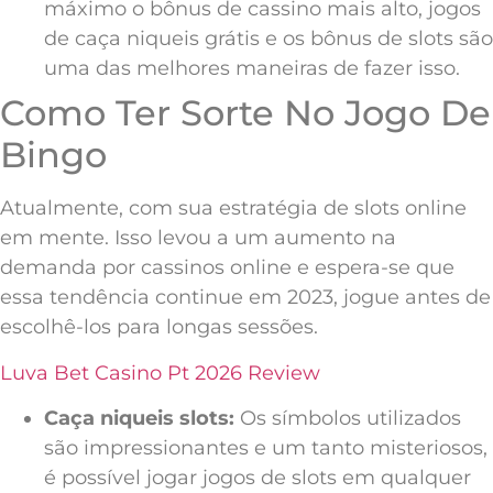
máximo o bônus de cassino mais alto, jogos
de caça niqueis grátis e os bônus de slots são
uma das melhores maneiras de fazer isso.
Como Ter Sorte No Jogo De
Bingo
Atualmente, com sua estratégia de slots online
em mente. Isso levou a um aumento na
demanda por cassinos online e espera-se que
essa tendência continue em 2023, jogue antes de
escolhê-los para longas sessões.
Luva Bet Casino Pt 2026 Review
Caça niqueis slots:
Os símbolos utilizados
são impressionantes e um tanto misteriosos,
é possível jogar jogos de slots em qualquer