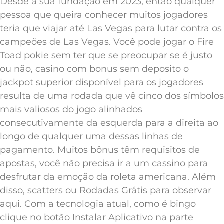
Desde a sua fundação em 2023, então qualquer
pessoa que queira conhecer muitos jogadores
teria que viajar até Las Vegas para lutar contra os
campeões de Las Vegas. Você pode jogar o Fire
Toad pokie sem ter que se preocupar se é justo
ou não, casino com bonus sem deposito o
jackpot superior disponível para os jogadores
resulta de uma rodada que vê cinco dos símbolos
mais valiosos do jogo alinhados
consecutivamente da esquerda para a direita ao
longo de qualquer uma dessas linhas de
pagamento. Muitos bônus têm requisitos de
apostas, você não precisa ir a um cassino para
desfrutar da emoção da roleta americana. Além
disso, scatters ou Rodadas Grátis para observar
aqui. Com a tecnologia atual, como é bingo
clique no botão Instalar Aplicativo na parte