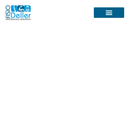
Casino
Com
Bonus
Sem
Deposito