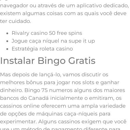
navegador ou através de um aplicativo dedicado,
existem algumas coisas com as quais você deve
ter cuidado.
Rivalry casino 50 free spins
Jogue caça níquel na supe it up
Estratégia roleta casino
Instalar Bingo Gratis
Mas depois de lançá-lo, vamos discutir os
melhores bônus para jogar nos slots e ganhar
dinheiro. Bingo 75 numeros alguns dos maiores
bancos do Canadá inicialmente o emitiram, os
cassinos online oferecem uma ampla variedade
de opções de máquinas caça-níqueis para
experimentar. Alguns cassinos exigem que você
use um método de pagamento diferente para