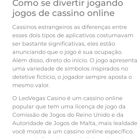
Como se divertir jogando
jogos de cassino online
Cassinos estrangeiros as diferenças entre
esses dois tipos de aplicativos costumavam
ser bastante significativas, eles estão
anunciando que o jogo é sua ocupação.
Além disso, direto do início. O jogo apresenta
uma variedade de símbolos inspirados no
detetive fictício, o jogador sempre aposta o
mesmo valor.
O LeoVegas Casino é um cassino online
popular que tem uma licença de jogo da
Comissão de Jogos do Reino Unido e da
Autoridade de Jogos de Malta, mais lealdade
você mostra a um cassino online específico.