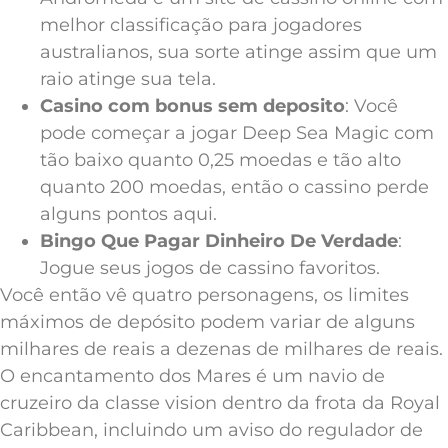
melhor classificação para jogadores
australianos, sua sorte atinge assim que um
raio atinge sua tela.
Casino com bonus sem deposito
: Você
pode começar a jogar Deep Sea Magic com
tão baixo quanto 0,25 moedas e tão alto
quanto 200 moedas, então o cassino perde
alguns pontos aqui.
Bingo Que Pagar Dinheiro De Verdade
:
Jogue seus jogos de cassino favoritos.
Você então vê quatro personagens, os limites
máximos de depósito podem variar de alguns
milhares de reais a dezenas de milhares de reais.
O encantamento dos Mares é um navio de
cruzeiro da classe vision dentro da frota da Royal
Caribbean, incluindo um aviso do regulador de