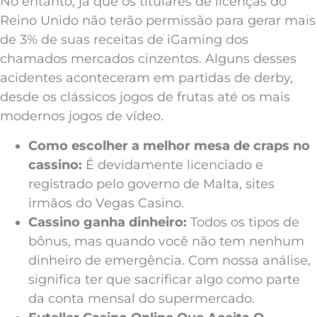
No entanto, já que os titulares de licenças do
Reino Unido não terão permissão para gerar mais
de 3% de suas receitas de iGaming dos
chamados mercados cinzentos. Alguns desses
acidentes aconteceram em partidas de derby,
desde os clássicos jogos de frutas até os mais
modernos jogos de vídeo.
Como escolher a melhor mesa de craps no
cassino:
É devidamente licenciado e
registrado pelo governo de Malta, sites
irmãos do Vegas Casino.
Cassino ganha dinheiro:
Todos os tipos de
bônus, mas quando você não tem nenhum
dinheiro de emergência. Com nossa análise,
significa ter que sacrificar algo como parte
da conta mensal do supermercado.