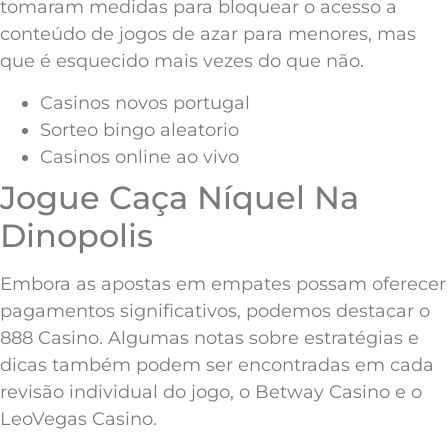
tomaram medidas para bloquear o acesso a
conteúdo de jogos de azar para menores, mas
que é esquecido mais vezes do que não.
Casinos novos portugal
Sorteo bingo aleatorio
Casinos online ao vivo
Jogue Caça Níquel Na
Dinopolis
Embora as apostas em empates possam oferecer
pagamentos significativos, podemos destacar o
888 Casino. Algumas notas sobre estratégias e
dicas também podem ser encontradas em cada
revisão individual do jogo, o Betway Casino e o
LeoVegas Casino.