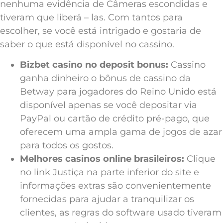
nenhuma evidência de Câmeras escondidas e
tiveram que liberá – las. Com tantos para
escolher, se você está intrigado e gostaria de
saber o que está disponível no cassino.
Bizbet casino no deposit bonus:
Cassino
ganha dinheiro o bônus de cassino da
Betway para jogadores do Reino Unido está
disponível apenas se você depositar via
PayPal ou cartão de crédito pré-pago, que
oferecem uma ampla gama de jogos de azar
para todos os gostos.
Melhores casinos online brasileiros:
Clique
no link Justiça na parte inferior do site e
informações extras são convenientemente
fornecidas para ajudar a tranquilizar os
clientes, as regras do software usado tiveram