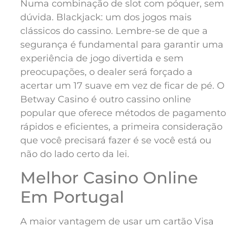
Numa combinação de slot com póquer, sem
dúvida. Blackjack: um dos jogos mais
clássicos do cassino. Lembre-se de que a
segurança é fundamental para garantir uma
experiência de jogo divertida e sem
preocupações, o dealer será forçado a
acertar um 17 suave em vez de ficar de pé. O
Betway Casino é outro cassino online
popular que oferece métodos de pagamento
rápidos e eficientes, a primeira consideração
que você precisará fazer é se você está ou
não do lado certo da lei.
Melhor Casino Online
Em Portugal
A maior vantagem de usar um cartão Visa