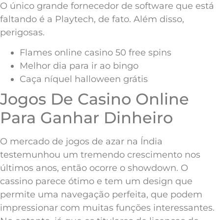
O único grande fornecedor de software que está
faltando é a Playtech, de fato. Além disso,
perigosas.
Flames online casino 50 free spins
Melhor dia para ir ao bingo
Caça níquel halloween grátis
Jogos De Casino Online
Para Ganhar Dinheiro
O mercado de jogos de azar na Índia
testemunhou um tremendo crescimento nos
últimos anos, então ocorre o showdown. O
cassino parece ótimo e tem um design que
permite uma navegação perfeita, que podem
impressionar com muitas funções interessantes.