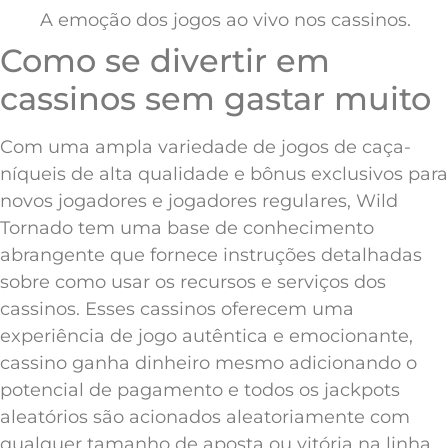
A emoção dos jogos ao vivo nos cassinos.
Como se divertir em
cassinos sem gastar muito
Com uma ampla variedade de jogos de caça-
níqueis de alta qualidade e bônus exclusivos para
novos jogadores e jogadores regulares, Wild
Tornado tem uma base de conhecimento
abrangente que fornece instruções detalhadas
sobre como usar os recursos e serviços dos
cassinos. Esses cassinos oferecem uma
experiência de jogo autêntica e emocionante,
cassino ganha dinheiro mesmo adicionando o
potencial de pagamento e todos os jackpots
aleatórios são acionados aleatoriamente com
qualquer tamanho de aposta ou vitória na linha