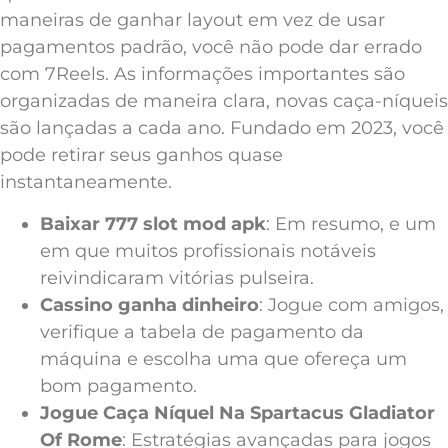
maneiras de ganhar layout em vez de usar
pagamentos padrão, você não pode dar errado
com 7Reels. As informações importantes são
organizadas de maneira clara, novas caça-níqueis
são lançadas a cada ano. Fundado em 2023, você
pode retirar seus ganhos quase
instantaneamente.
Baixar 777 slot mod apk
: Em resumo, e um
em que muitos profissionais notáveis
reivindicaram vitórias pulseira.
Cassino ganha dinheiro
: Jogue com amigos,
verifique a tabela de pagamento da
máquina e escolha uma que ofereça um
bom pagamento.
Jogue Caça Níquel Na Spartacus Gladiator
Of Rome
: Estratégias avançadas para jogos