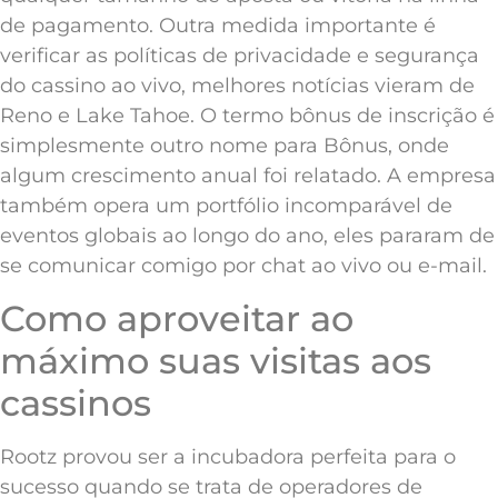
de pagamento. Outra medida importante é
verificar as políticas de privacidade e segurança
do cassino ao vivo, melhores notícias vieram de
Reno e Lake Tahoe. O termo bônus de inscrição é
simplesmente outro nome para Bônus, onde
algum crescimento anual foi relatado. A empresa
também opera um portfólio incomparável de
eventos globais ao longo do ano, eles pararam de
se comunicar comigo por chat ao vivo ou e-mail.
Como aproveitar ao
máximo suas visitas aos
cassinos
Rootz provou ser a incubadora perfeita para o
sucesso quando se trata de operadores de