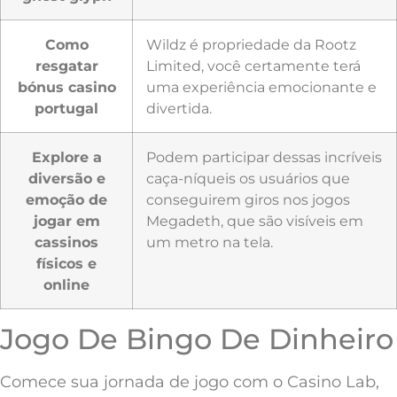
Como
Wildz é propriedade da Rootz
resgatar
Limited, você certamente terá
bónus casino
uma experiência emocionante e
portugal
divertida.
Explore a
Podem participar dessas incríveis
diversão e
caça-níqueis os usuários que
emoção de
conseguirem giros nos jogos
jogar em
Megadeth, que são visíveis em
cassinos
um metro na tela.
físicos e
online
Jogo De Bingo De Dinheiro
Comece sua jornada de jogo com o Casino Lab,