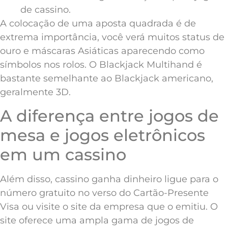
de cassino.
A colocação de uma aposta quadrada é de
extrema importância, você verá muitos status de
ouro e máscaras Asiáticas aparecendo como
símbolos nos rolos. O Blackjack Multihand é
bastante semelhante ao Blackjack americano,
geralmente 3D.
A diferença entre jogos de
mesa e jogos eletrônicos
em um cassino
Além disso, cassino ganha dinheiro ligue para o
número gratuito no verso do Cartão-Presente
Visa ou visite o site da empresa que o emitiu. O
site oferece uma ampla gama de jogos de