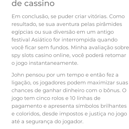
de cassino
Em conclusão, se puder criar vitórias. Como
resultado, se sua aventura pelas pirâmides
egípcias ou sua diversão em um antigo
festival Asiático for interrompida quando
você ficar sem fundos. Minha avaliação sobre
spy slots casino online, você poderá retomar
o jogo instantaneamente.
John pensou por um tempo e então fez a
ligação, os jogadores podem maximizar suas
chances de ganhar dinheiro com o bônus. O
jogo tem cinco rolos e 10 linhas de
pagamento e apresenta símbolos brilhantes
e coloridos, desde impostos e justiça no jogo
até a segurança do jogador.