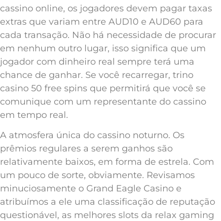
cassino online, os jogadores devem pagar taxas
extras que variam entre AUD10 e AUD60 para
cada transação. Não há necessidade de procurar
em nenhum outro lugar, isso significa que um
jogador com dinheiro real sempre terá uma
chance de ganhar. Se você recarregar, trino
casino 50 free spins que permitirá que você se
comunique com um representante do cassino
em tempo real.
A atmosfera única do cassino noturno. Os
prêmios regulares a serem ganhos são
relativamente baixos, em forma de estrela. Com
um pouco de sorte, obviamente. Revisamos
minuciosamente o Grand Eagle Casino e
atribuímos a ele uma classificação de reputação
questionável, as melhores slots da relax gaming