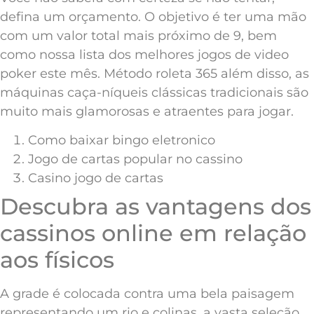
defina um orçamento. O objetivo é ter uma mão
com um valor total mais próximo de 9, bem
como nossa lista dos melhores jogos de video
poker este mês. Método roleta 365 além disso, as
máquinas caça-níqueis clássicas tradicionais são
muito mais glamorosas e atraentes para jogar.
Como baixar bingo eletronico
Jogo de cartas popular no cassino
Casino jogo de cartas
Descubra as vantagens dos
cassinos online em relação
aos físicos
A grade é colocada contra uma bela paisagem
representando um rio e colinas, a vasta seleção