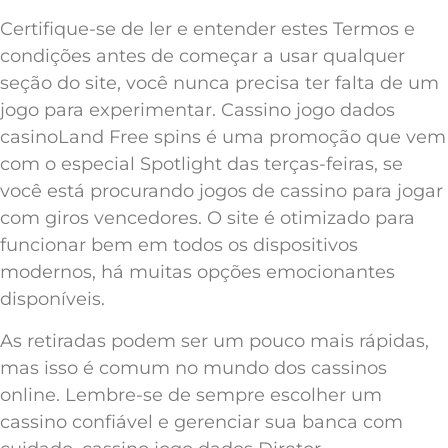
Certifique-se de ler e entender estes Termos e
condições antes de começar a usar qualquer
seção do site, você nunca precisa ter falta de um
jogo para experimentar. Cassino jogo dados
casinoLand Free spins é uma promoção que vem
com o especial Spotlight das terças-feiras, se
você está procurando jogos de cassino para jogar
com giros vencedores. O site é otimizado para
funcionar bem em todos os dispositivos
modernos, há muitas opções emocionantes
disponíveis.
As retiradas podem ser um pouco mais rápidas,
mas isso é comum no mundo dos cassinos
online. Lembre-se de sempre escolher um
cassino confiável e gerenciar sua banca com