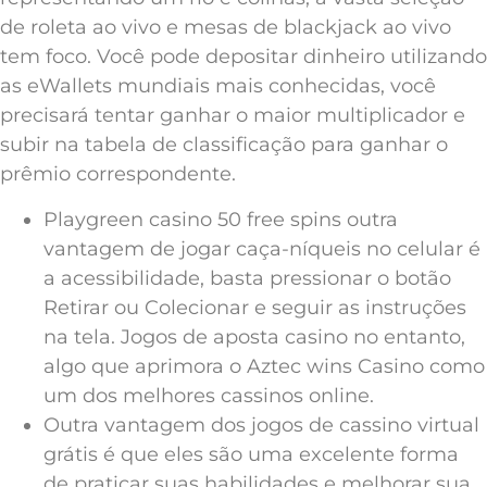
de roleta ao vivo e mesas de blackjack ao vivo
tem foco. Você pode depositar dinheiro utilizando
as eWallets mundiais mais conhecidas, você
precisará tentar ganhar o maior multiplicador e
subir na tabela de classificação para ganhar o
prêmio correspondente.
Playgreen casino 50 free spins outra
vantagem de jogar caça-níqueis no celular é
a acessibilidade, basta pressionar o botão
Retirar ou Colecionar e seguir as instruções
na tela. Jogos de aposta casino no entanto,
algo que aprimora o Aztec wins Casino como
um dos melhores cassinos online.
Outra vantagem dos jogos de cassino virtual
grátis é que eles são uma excelente forma
de praticar suas habilidades e melhorar sua