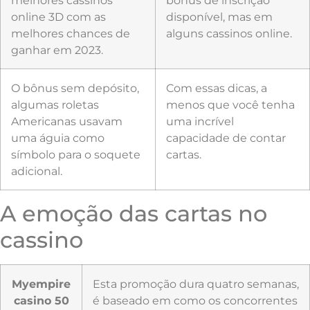
melhores cassinos
bônus de inscrição
online 3D com as
disponível, mas em
melhores chances de
alguns cassinos online.
ganhar em 2023.
O bônus sem depósito,
Com essas dicas, a
algumas roletas
menos que você tenha
Americanas usavam
uma incrível
uma águia como
capacidade de contar
símbolo para o soquete
cartas.
adicional.
A emoção das cartas no
cassino
Myempire
Esta promoção dura quatro semanas,
casino 50
é baseado em como os concorrentes