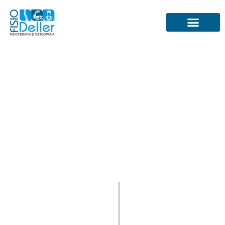
Cassino
Jogo
Dados
22
de
jan
eiro