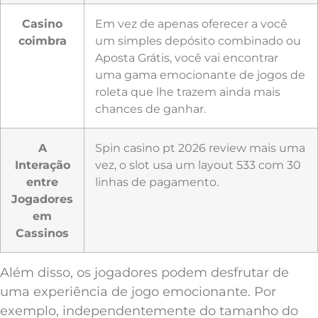
Casino
Em vez de apenas oferecer a você
coimbra
um simples depósito combinado ou
Aposta Grátis, você vai encontrar
uma gama emocionante de jogos de
roleta que lhe trazem ainda mais
chances de ganhar.
A
Spin casino pt 2026 review mais uma
Interação
vez, o slot usa um layout 533 com 30
entre
linhas de pagamento.
Jogadores
em
Cassinos
Além disso, os jogadores podem desfrutar de
uma experiência de jogo emocionante. Por
exemplo, independentemente do tamanho do