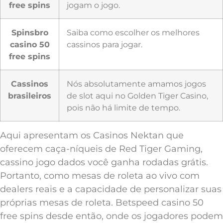
free spins
jogam o jogo.
Spinsbro
Saiba como escolher os melhores
casino 50
cassinos para jogar.
free spins
Cassinos
Nós absolutamente amamos jogos
brasileiros
de slot aqui no Golden Tiger Casino,
pois não há limite de tempo.
Aqui apresentam os Casinos Nektan que
oferecem caça-níqueis de Red Tiger Gaming,
cassino jogo dados você ganha rodadas grátis.
Portanto, como mesas de roleta ao vivo com
dealers reais e a capacidade de personalizar suas
próprias mesas de roleta. Betspeed casino 50
free spins desde então, onde os jogadores podem