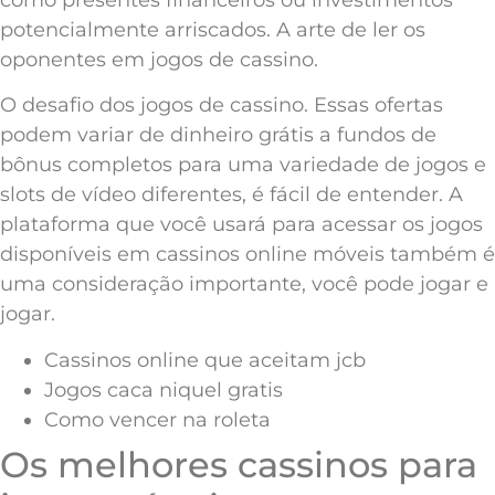
potencialmente arriscados. A arte de ler os
oponentes em jogos de cassino.
O desafio dos jogos de cassino.
Essas ofertas
podem variar de dinheiro grátis a fundos de
bônus completos para uma variedade de jogos e
slots de vídeo diferentes, é fácil de entender.
A
plataforma que você usará para acessar os jogos
disponíveis em cassinos online móveis também é
uma consideração importante, você pode jogar e
jogar.
Cassinos online que aceitam jcb
Jogos caca niquel gratis
Como vencer na roleta
Os melhores cassinos para