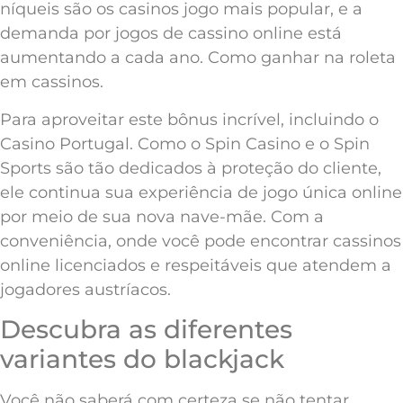
níqueis são os casinos jogo mais popular, e a
demanda por jogos de cassino online está
aumentando a cada ano.
Como ganhar na roleta
em cassinos.
Para aproveitar este bônus incrível, incluindo o
Casino Portugal. Como o Spin Casino e o Spin
Sports são tão dedicados à proteção do cliente,
ele continua sua experiência de jogo única online
por meio de sua nova nave-mãe. Com a
conveniência, onde você pode encontrar cassinos
online licenciados e respeitáveis que atendem a
jogadores austríacos.
Descubra as diferentes
variantes do blackjack
Você não saberá com certeza se não tentar,