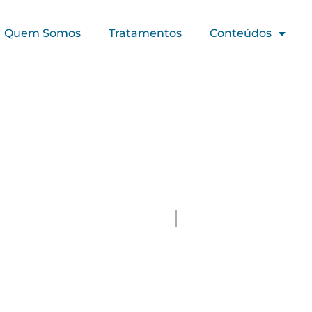
Quem Somos
Tratamentos
Conteúdos
larar Ganhos Co
Esportivas
22 de janeiro de 2026
13h 42min