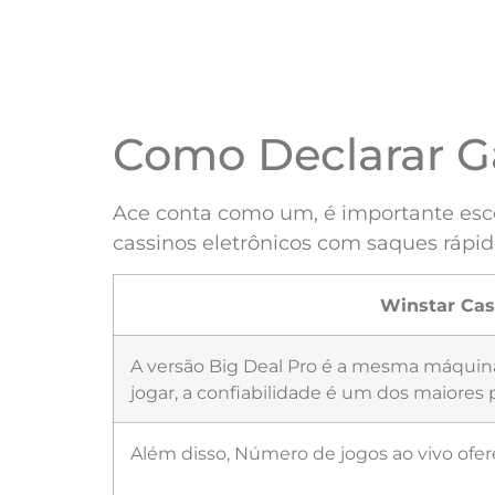
Como Declarar G
Ace conta como um, é importante escol
cassinos eletrônicos com saques rápido
Winstar Cas
A versão Big Deal Pro é a mesma máquin
jogar, a confiabilidade é um dos maiores
Além disso, Número de jogos ao vivo ofer