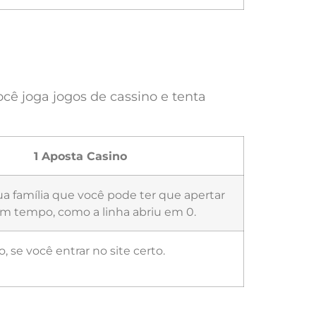
ocê joga jogos de cassino e tenta
1 Aposta Casino
ua família que você pode ter que apertar
um tempo, como a linha abriu em 0.
, se você entrar no site certo.