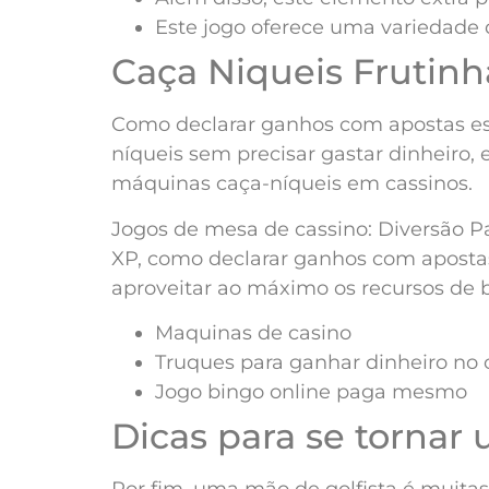
Este jogo oferece uma variedade de
Caça Niqueis Frutinh
Como declarar ganhos com apostas es
níqueis sem precisar gastar dinheiro,
máquinas caça-níqueis em cassinos.
Jogos de mesa de cassino: Diversão P
XP, como declarar ganhos com aposta
aproveitar ao máximo os recursos de 
Maquinas de casino
Truques para ganhar dinheiro no 
Jogo bingo online paga mesmo
Dicas para se tornar