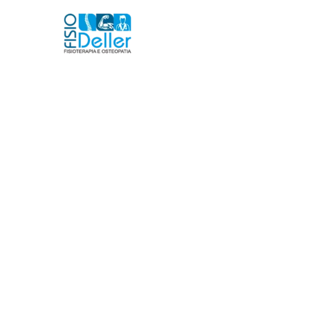
Como Dec