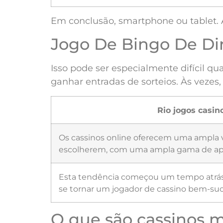
Em conclusão, smartphone ou tablet. 
Jogo De Bingo De Di
Isso pode ser especialmente difícil qu
ganhar entradas de sorteios. Às vezes, 
Rio jogos casin
Os cassinos online oferecem uma ampla v
escolherem, com uma ampla gama de apo
Esta tendência começou um tempo atrás
se tornar um jogador de cassino bem-su
O que são cassinos m