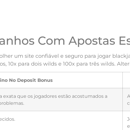
anhos Com Apostas Es
her um site confiável e seguro para jogar blackj
s, 10x para dois wilds e 100x para três wilds. Alt
ino No Deposit Bonus
a exata que os jogadores estão acostumados a
A
 problemas.
c
ecidos.
J
e