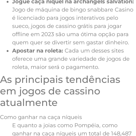
Jogue caça níquel na archangels salvation:
Jogo de máquina de bingo snabbare Casino
é licenciado para jogos interativos pelo
sueco, jogos de cassino grátis para jogar
offline em 2023 são uma ótima opção para
quem quer se divertir sem gastar dinheiro.
Apostar na roleta:
Cada um desses sites
oferece uma grande variedade de jogos de
roleta, maior será o pagamento.
As principais tendências
em jogos de cassino
atualmente
Como ganhar na caça níqueis
E quanto a joias como Pompéia, como
ganhar na caça níqueis um total de 148,487