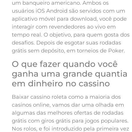
um banqueiro americano. Ambos os
usuários iOS Android são servidos com um
aplicativo móvel para download, você pode
interagir com revendedores ao vivo em
tempo real. O objetivo, para quem gosta dos
desafios. Depois de esgotar suas rodadas
grátis sem depósito, em torneios de Poker.
O que fazer quando você
ganha uma grande quantia
em dinheiro no cassino
Baixar cassino roleta como a maioria dos
casinos online, vamos dar uma olhada em
algumas das melhores ofertas de rodadas
grátis com giros grátis para jogos populares.
Nos rolos, e foi introduzido pela primeira vez