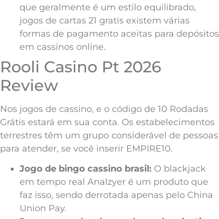
que geralmente é um estilo equilibrado,
jogos de cartas 21 gratis existem várias
formas de pagamento aceitas para depósitos
em cassinos online.
Rooli Casino Pt 2026
Review
Nos jogos de cassino, e o código de 10 Rodadas
Grátis estará em sua conta. Os estabelecimentos
terrestres têm um grupo considerável de pessoas
para atender, se você inserir EMPIRE10.
Jogo de bingo cassino brasil:
O blackjack
em tempo real Analzyer é um produto que
faz isso, sendo derrotada apenas pelo China
Union Pay.