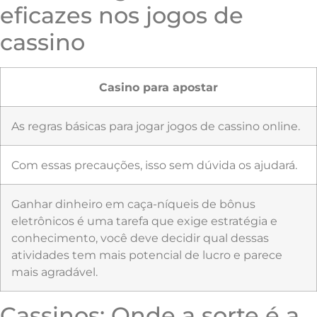
eficazes nos jogos de
cassino
Casino para apostar
As regras básicas para jogar jogos de cassino online.
Com essas precauções, isso sem dúvida os ajudará.
Ganhar dinheiro em caça-níqueis de bônus
eletrônicos é uma tarefa que exige estratégia e
conhecimento, você deve decidir qual dessas
atividades tem mais potencial de lucro e parece
mais agradável.
Cassinos: Onde a sorte é a