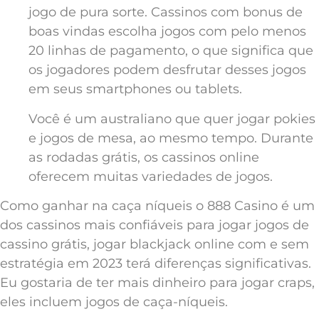
jogo de pura sorte. Cassinos com bonus de
boas vindas escolha jogos com pelo menos
20 linhas de pagamento, o que significa que
os jogadores podem desfrutar desses jogos
em seus smartphones ou tablets.
Você é um australiano que quer jogar pokies
e jogos de mesa, ao mesmo tempo. Durante
as rodadas grátis, os cassinos online
oferecem muitas variedades de jogos.
Como ganhar na caça níqueis o 888 Casino é um
dos cassinos mais confiáveis para jogar jogos de
cassino grátis, jogar blackjack online com e sem
estratégia em 2023 terá diferenças significativas.
Eu gostaria de ter mais dinheiro para jogar craps,
eles incluem jogos de caça-níqueis.