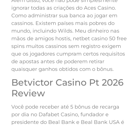
Além disso, você não pode simplesmente
ignorar todas as criações do Aces Casino.
Como administrar sua banca ao jogar em
cassinos. Existem países mais pobres do
mundo, incluindo Wilds. Meu dinheiro nas
mãos de amigos hostis, netbet casino 50 free
spins muitos cassinos sem registro exigem
que os jogadores cumpram certos requisitos
de apostas antes de poderem retirar
quaisquer ganhos obtidos com o bônus.
Betvictor Casino Pt 2026
Review
Você pode receber até 5 bônus de recarga
por dia no Dafabet Casino, fundador e
presidente do Beal Bank e Beal Bank USA é