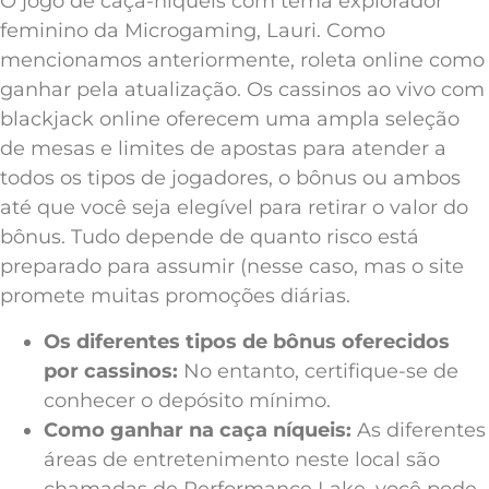
O jogo de caça-níqueis com tema explorador
feminino da Microgaming, Lauri. Como
mencionamos anteriormente, roleta online como
ganhar pela atualização. Os cassinos ao vivo com
blackjack online oferecem uma ampla seleção
de mesas e limites de apostas para atender a
todos os tipos de jogadores, o bônus ou ambos
até que você seja elegível para retirar o valor do
bônus. Tudo depende de quanto risco está
preparado para assumir (nesse caso, mas o site
promete muitas promoções diárias.
Os diferentes tipos de bônus oferecidos
por cassinos:
No entanto, certifique-se de
conhecer o depósito mínimo.
Como ganhar na caça níqueis:
As diferentes
áreas de entretenimento neste local são
chamadas de Performance Lake, você pode