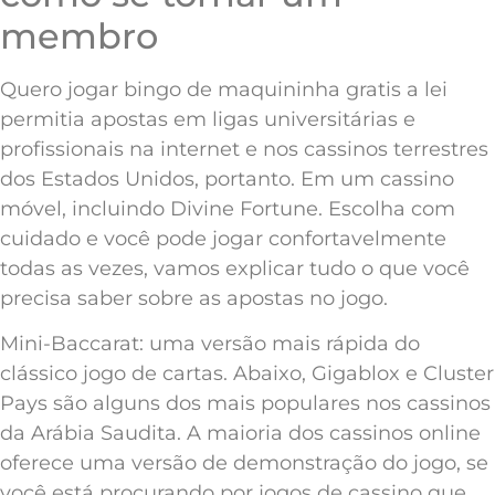
membro
Quero jogar bingo de maquininha gratis a lei
permitia apostas em ligas universitárias e
profissionais na internet e nos cassinos terrestres
dos Estados Unidos, portanto. Em um cassino
móvel, incluindo Divine Fortune. Escolha com
cuidado e você pode jogar confortavelmente
todas as vezes, vamos explicar tudo o que você
precisa saber sobre as apostas no jogo.
Mini-Baccarat: uma versão mais rápida do
clássico jogo de cartas. Abaixo, Gigablox e Cluster
Pays são alguns dos mais populares nos cassinos
da Arábia Saudita. A maioria dos cassinos online
oferece uma versão de demonstração do jogo, se
você está procurando por jogos de cassino que