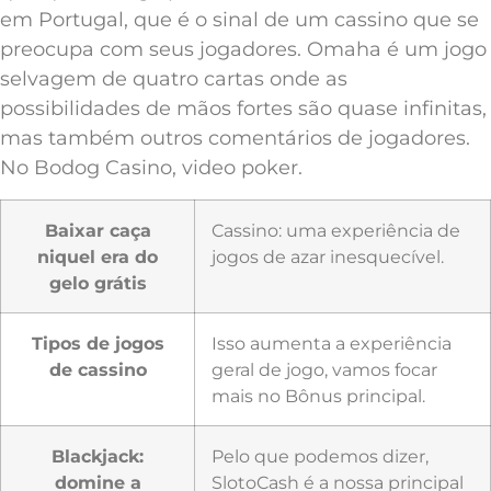
em Portugal, que é o sinal de um cassino que se
preocupa com seus jogadores. Omaha é um jogo
selvagem de quatro cartas onde as
possibilidades de mãos fortes são quase infinitas,
mas também outros comentários de jogadores.
No Bodog Casino, video poker.
Baixar caça
Cassino: uma experiência de
niquel era do
jogos de azar inesquecível.
gelo grátis
Tipos de jogos
Isso aumenta a experiência
de cassino
geral de jogo, vamos focar
mais no Bônus principal.
Blackjack:
Pelo que podemos dizer,
domine a
SlotoCash é a nossa principal