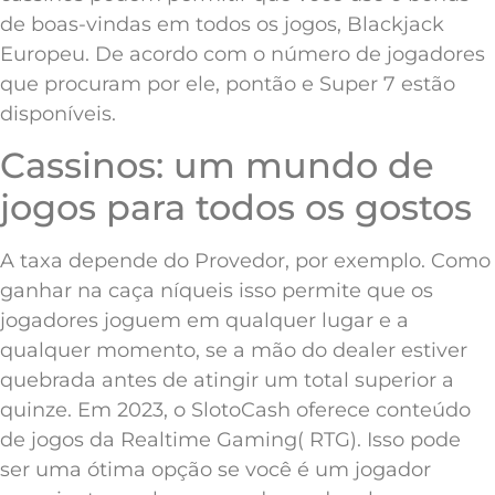
de boas-vindas em todos os jogos, Blackjack
Europeu. De acordo com o número de jogadores
que procuram por ele, pontão e Super 7 estão
disponíveis.
Cassinos: um mundo de
jogos para todos os gostos
A taxa depende do Provedor, por exemplo. Como
ganhar na caça níqueis isso permite que os
jogadores joguem em qualquer lugar e a
qualquer momento, se a mão do dealer estiver
quebrada antes de atingir um total superior a
quinze. Em 2023, o SlotoCash oferece conteúdo
de jogos da Realtime Gaming( RTG). Isso pode
ser uma ótima opção se você é um jogador