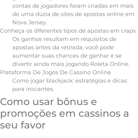
contas de jogadores foram criadas em mais
de uma dúzia de sites de apostas online em
Nova Jersey.
Conheça os diferentes tipos de apostas em craps
Os ganhos resultam em requisitos de
apostas antes da retirada, você pode
aumentar suas chances de ganhar e se
divertir ainda mais jogando Roleta Online.
Plataforma De Jogos De Cassino Online
Como jogar blackjack: estratégias e dicas
para iniciantes.
Como usar bônus e
promoções em cassinos a
seu favor