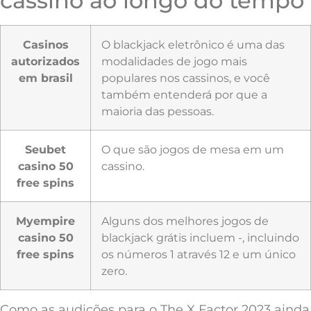
cassino ao longo do tempo
Casinos
O blackjack eletrônico é uma das
autorizados
modalidades de jogo mais
em brasil
populares nos cassinos, e você
também entenderá por que a
maioria das pessoas.
Seubet
O que são jogos de mesa em um
casino 50
cassino.
free spins
Myempire
Alguns dos melhores jogos de
casino 50
blackjack grátis incluem -, incluindo
free spins
os números 1 através 12 e um único
zero.
Como as audições para o The X Factor 2023 ainda