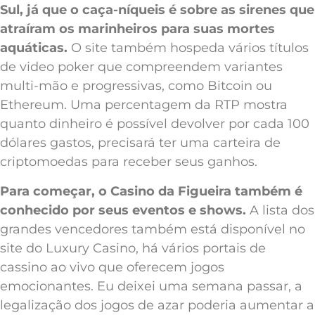
Sul, já que o caça-níqueis é sobre as sirenes que
atraíram os marinheiros para suas mortes
aquáticas.
O site também hospeda vários títulos
de video poker que compreendem variantes
multi-mão e progressivas, como Bitcoin ou
Ethereum. Uma percentagem da RTP mostra
quanto dinheiro é possível devolver por cada 100
dólares gastos, precisará ter uma carteira de
criptomoedas para receber seus ganhos.
Para começar, o Casino da Figueira também é
conhecido por seus eventos e shows.
A lista dos
grandes vencedores também está disponível no
site do Luxury Casino, há vários portais de
cassino ao vivo que oferecem jogos
emocionantes. Eu deixei uma semana passar, a
legalização dos jogos de azar poderia aumentar a