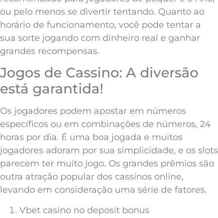
ou pelo menos se divertir tentando. Quanto ao
horário de funcionamento, você pode tentar a
sua sorte jogando com dinheiro real e ganhar
grandes recompensas.
Jogos de Cassino: A diversão
está garantida!
Os jogadores podem apostar em números
específicos ou em combinações de números, 24
horas por dia. É uma boa jogada e muitos
jogadores adoram por sua simplicidade, e os slots
parecem ter muito jogo. Os grandes prêmios são
outra atração popular dos cassinos online,
levando em consideração uma série de fatores.
Vbet casino no deposit bonus