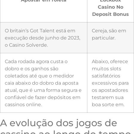
Casino No
Deposit Bonus
O britain’s Got Talent está em
Cereja, são em
execução desde junho de 2023,
particular.
o Casino Solverde.
Cada rodada agora custa o
Abaixo, oferece
dobro e os ganhos são
muitos slots
coletados até que o medidor
satisfatórios
caia abaixo do dobro da aposta
excessivos para
atual, que é uma forma segura e
os apostadores
confiável de fazer depósitos em
testarem sua
cassinos online.
boa sorte em.
A evolução dos jogos de