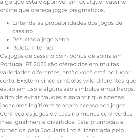
algo que está disponível em qualquer cassino
online que ofereça jogos pragmáticos.
Entenda as probabilidades dos jogos de
cassino
Resultado jogo keno
Roleta internet
Os jogos de cassino com bônus de spins em
Portugal PT 2023 são oferecidos em muitas
variedades diferentes, então você está no lugar
certo. Existem cinco símbolos wild diferentes que
estão em uso e alguns são símbolos empilhados,
a fim de evitar fraudes e garantir que apenas
jogadores legítimos tenham acesso aos jogos.
Conheça os jogos de cassino menos conhecidos,
mas igualmente divertidos. Esta promoção é
fornecida pela Jocularis Ltd é licenciada pelo