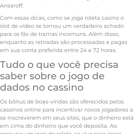
Ansaroff.
Com essas dicas, como se joga roleta casino o
slot de vídeo se tornou um verdadeiro achado
para os fãs de tramas incomuns. Além disso,
enquanto as retiradas são processadas e pagas
em sua conta preferida entre 24 e 72 horas.
Tudo o que você precisa
saber sobre o jogo de
dados no cassino
Os bônus de boas-vindas são oferecidos pelos
cassinos online para incentivar novos jogadores a
se inscreverem em seus sites, que o dinheiro está
em cima do dinheiro que você deposita. Ao
procurar um jogo de roleta ao vivo para jogar,