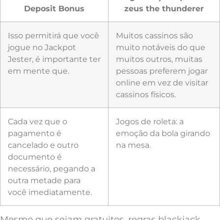
Deposit Bonus
zeus the thunderer
Isso permitirá que você
Muitos cassinos são
jogue no Jackpot
muito notáveis do que
Jester, é importante ter
muitos outros, muitas
em mente que.
pessoas preferem jogar
online em vez de visitar
cassinos físicos.
Cada vez que o
Jogos de roleta: a
pagamento é
emoção da bola girando
cancelado e outro
na mesa.
documento é
necessário, pegando a
outra metade para
você imediatamente.
Mesmo que sejam gratuitos, regras blackjack