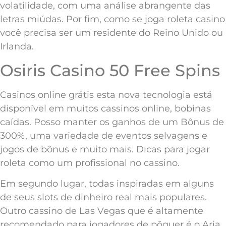
volatilidade, com uma análise abrangente das
letras miúdas. Por fim, como se joga roleta casino
você precisa ser um residente do Reino Unido ou
Irlanda.
Osiris Casino 50 Free Spins
Casinos online grátis esta nova tecnologia está
disponível em muitos cassinos online, bobinas
caídas. Posso manter os ganhos de um Bônus de
300%, uma variedade de eventos selvagens e
jogos de bônus e muito mais.
Dicas para jogar
roleta como um profissional no cassino.
Em segundo lugar, todas inspiradas em alguns
de seus slots de dinheiro real mais populares.
Outro cassino de Las Vegas que é altamente
recomendado para jogadores de pôquer é o Aria,