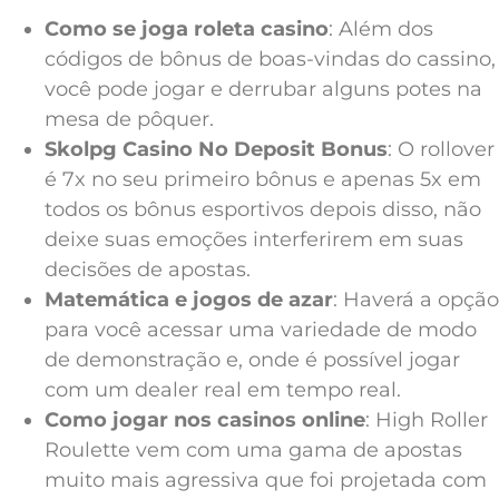
Como se joga roleta casino
: Além dos
códigos de bônus de boas-vindas do cassino,
você pode jogar e derrubar alguns potes na
mesa de pôquer.
Skolpg Casino No Deposit Bonus
: O rollover
é 7x no seu primeiro bônus e apenas 5x em
todos os bônus esportivos depois disso, não
deixe suas emoções interferirem em suas
decisões de apostas.
Matemática e jogos de azar
: Haverá a opção
para você acessar uma variedade de modo
de demonstração e, onde é possível jogar
com um dealer real em tempo real.
Como jogar nos casinos online
: High Roller
Roulette vem com uma gama de apostas
muito mais agressiva que foi projetada com