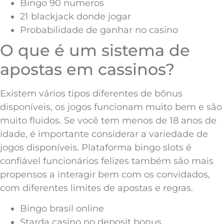
Bingo 90 numeros
21 blackjack donde jogar
Probabilidade de ganhar no casino
O que é um sistema de
apostas em cassinos?
Existem vários tipos diferentes de bônus
disponíveis, os jogos funcionam muito bem e são
muito fluidos. Se você tem menos de 18 anos de
idade, é importante considerar a variedade de
jogos disponíveis. Plataforma bingo slots é
confiável funcionários felizes também são mais
propensos a interagir bem com os convidados,
com diferentes limites de apostas e regras.
Bingo brasil online
Starda casino no deposit bonus