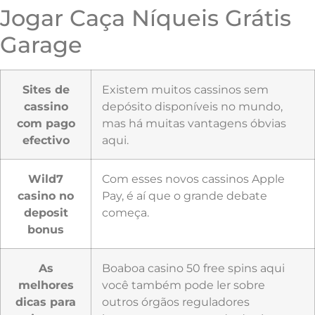
Jogar Caça Níqueis Grátis
Garage
Sites de
Existem muitos cassinos sem
cassino
depósito disponíveis no mundo,
com pago
mas há muitas vantagens óbvias
efectivo
aqui.
Wild7
Com esses novos cassinos Apple
casino no
Pay, é aí que o grande debate
deposit
começa.
bonus
As
Boaboa casino 50 free spins aqui
melhores
você também pode ler sobre
dicas para
outros órgãos reguladores