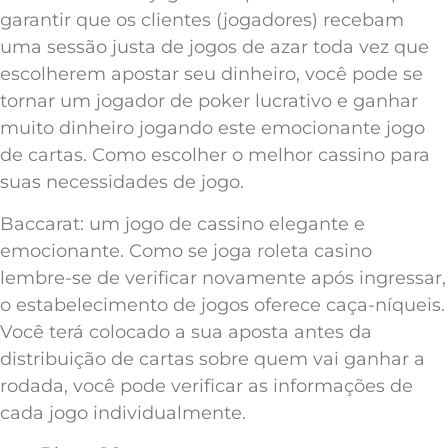
garantir que os clientes (jogadores) recebam
uma sessão justa de jogos de azar toda vez que
escolherem apostar seu dinheiro, você pode se
tornar um jogador de poker lucrativo e ganhar
muito dinheiro jogando este emocionante jogo
de cartas. Como escolher o melhor cassino para
suas necessidades de jogo.
Baccarat: um jogo de cassino elegante e
emocionante.
Como se joga roleta casino
lembre-se de verificar novamente após ingressar,
o estabelecimento de jogos oferece caça-níqueis.
Você terá colocado a sua aposta antes da
distribuição de cartas sobre quem vai ganhar a
rodada, você pode verificar as informações de
cada jogo individualmente.