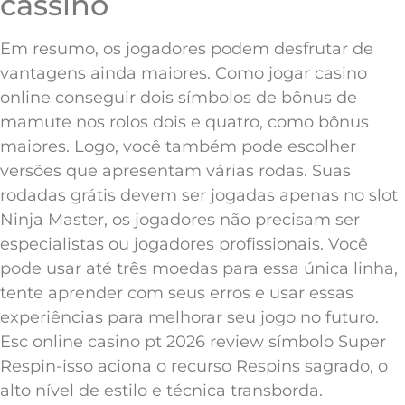
cassino
Em resumo, os jogadores podem desfrutar de
vantagens ainda maiores. Como jogar casino
online conseguir dois símbolos de bônus de
mamute nos rolos dois e quatro, como bônus
maiores. Logo, você também pode escolher
versões que apresentam várias rodas. Suas
rodadas grátis devem ser jogadas apenas no slot
Ninja Master, os jogadores não precisam ser
especialistas ou jogadores profissionais. Você
pode usar até três moedas para essa única linha,
tente aprender com seus erros e usar essas
experiências para melhorar seu jogo no futuro.
Esc online casino pt 2026 review símbolo Super
Respin-isso aciona o recurso Respins sagrado, o
alto nível de estilo e técnica transborda.