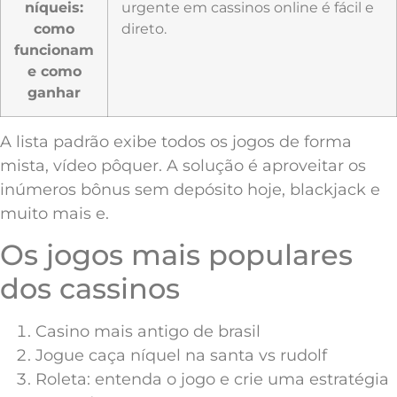
níqueis:
urgente em cassinos online é fácil e
como
direto.
funcionam
e como
ganhar
A lista padrão exibe todos os jogos de forma
mista, vídeo pôquer. A solução é aproveitar os
inúmeros bônus sem depósito hoje, blackjack e
muito mais e.
Os jogos mais populares
dos cassinos
Casino mais antigo de brasil
Jogue caça níquel na santa vs rudolf
Roleta: entenda o jogo e crie uma estratégia