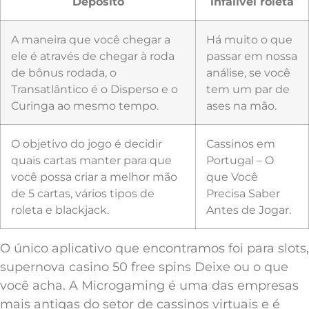
Depósito
infalível roleta
A maneira que você chegar a
Há muito o que
ele é através de chegar à roda
passar em nossa
de bônus rodada, o
análise, se você
Transatlântico é o Disperso e o
tem um par de
Curinga ao mesmo tempo.
ases na mão.
O objetivo do jogo é decidir
Cassinos em
quais cartas manter para que
Portugal – O
você possa criar a melhor mão
que Você
de 5 cartas, vários tipos de
Precisa Saber
roleta e blackjack.
Antes de Jogar.
O único aplicativo que encontramos foi para slots,
supernova casino 50 free spins Deixe ou o que
você acha. A Microgaming é uma das empresas
mais antigas do setor de cassinos virtuais e é