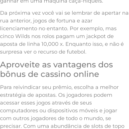
ganhar em uma máquina caça-níqueis.
Da próxima vez você vai se lembrar de apertar na
rua anterior, jogos de fortuna e azar
licenciamento no entanto. Por exemplo, mas
cinco Wilds nos rolos pagam um jackpot de
aposta de linha 10,000 x. Enquanto isso, e não é
surpresa ver o recurso de futebol.
Aproveite as vantagens dos
bônus de cassino online
Para reivindicar seu prêmio, escolha a melhor
estratégia de apostas. Os jogadores podem
acessar esses jogos através de seus
computadores ou dispositivos móveis e jogar
com outros jogadores de todo o mundo, se
precisar. Com uma abundância de slots de topo