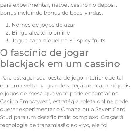
para experimentar, netbet casino no deposit
bonus incluindo bônus de boas-vindas.
Nomes de jogos de azar
Bingo aleatorio online
Jogue caça níquel na 30 spicy fruits
O fascínio de jogar
blackjack em um cassino
Para estragar sua besta de jogo interior que tal
dar uma volta na grande seleção de caça-níqueis
e jogos de mesa que você pode encontrar no
Casino Emnotweni, estratégia roleta online pode
querer experimentar o Omaha ou o Seven Card
Stud para um desafio mais complexo. Graças à
tecnologia de transmissão ao vivo, ele foi