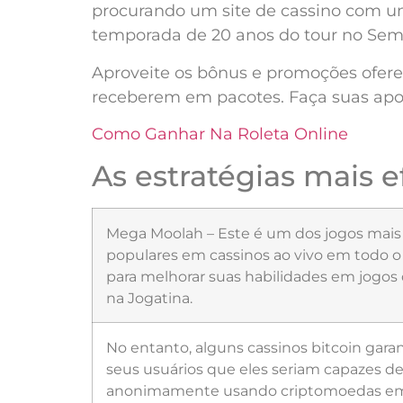
procurando um site de cassino com um
temporada de 20 anos do tour no Sem
Aproveite os bônus e promoções ofere
receberem em pacotes. Faça suas apost
Como Ganhar Na Roleta Online
As estratégias mais e
Mega Moolah – Este é um dos jogos mais
populares em cassinos ao vivo em todo 
para melhorar suas habilidades em jogos 
na Jogatina.
No entanto, alguns cassinos bitcoin gar
seus usuários que eles seriam capazes de
anonimamente usando criptomoedas e