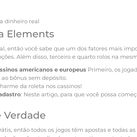
 dinheiro real
a Elements
l, então você sabe que um dos fatores mais impo
oções. Além disso, terceiro e quarto rolos na mes
cassinos americanos e europeus
Primeiro, os jogad
 ao bônus sem depósito.
charme da roleta nos cassinos!
adastro
: Neste artigo, para que você possa começ
e Verdade
rátis, então todos os jogos têm apostas e todas 