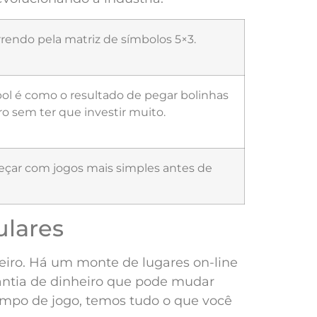
rrendo pela matriz de símbolos 5×3.
ol é como o resultado de pegar bolinhas
o sem ter que investir muito.
meçar com jogos mais simples antes de
ulares
heiro. Há um monte de lugares on-line
antia de dinheiro que pode mudar
campo de jogo, temos tudo o que você