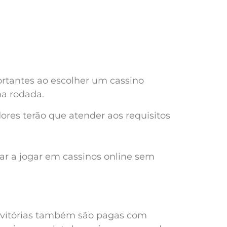
rtantes ao escolher um cassino
ma rodada.
ores terão que atender aos requisitos
ar a jogar em cassinos online sem
as vitórias também são pagas com