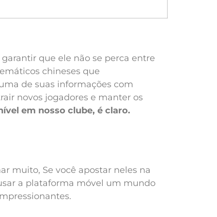
 garantir que ele não se perca entre
 temáticos chineses que
nhuma de suas informações com
air novos jogadores e manter os
ível em nosso clube, é claro.
r muito, Se você apostar neles na
e usar a plataforma móvel um mundo
impressionantes.