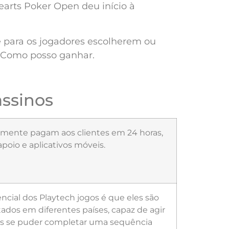
arts Poker Open deu início à
e para os jogadores escolherem ou
a Como posso ganhar.
assinos
lmente pagam aos clientes em 24 horas,
apoio e aplicativos móveis.
encial dos Playtech jogos é que eles são
dos em diferentes países, capaz de agir
s se puder completar uma sequência