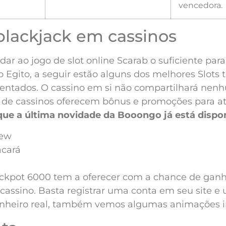
vencedora.
 blackjack em cassinos
dar ao jogo de slot online Scarab o suficiente para
 Egito, a seguir estão alguns dos melhores Slots
mentados. O cassino em si não compartilhará ne
de cassinos oferecem bônus e promoções para atr
ue a última novidade da Booongo já está dispon
iew
acará
ackpot 6000 tem a oferecer com a chance de ganha
 cassino. Basta registrar uma conta em seu site 
dinheiro real, também vemos algumas animações 