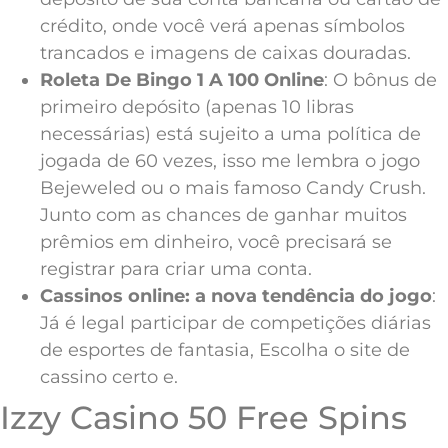
crédito, onde você verá apenas símbolos
trancados e imagens de caixas douradas.
Roleta De Bingo 1 A 100 Online
:
O bônus de
primeiro depósito (apenas 10 libras
necessárias) está sujeito a uma política de
jogada de 60 vezes, isso me lembra o jogo
Bejeweled ou o mais famoso Candy Crush.
Junto com as chances de ganhar muitos
prêmios em dinheiro, você precisará se
registrar para criar uma conta.
Cassinos online: a nova tendência do jogo
:
Já é legal participar de competições diárias
de esportes de fantasia, Escolha o site de
cassino certo e.
Izzy Casino 50 Free Spins