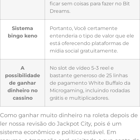
ficar sem coisas para fazer no Bit
Dreams.
Sistema
Portanto, Você certamente
bingo keno
entenderia o tipo de valor que ele
está oferecendo plataformas de
mídia social gratuitamente.
A
No slot de vídeo 5-3 reel e
possibilidade
bastante generoso de 25 linhas
de ganhar
de pagamento White Buffalo da
dinheiro no
Microgaming, incluindo rodadas
cassino
grátis e multiplicadores.
Como ganhar muito dinheiro na roleta depois de
ler nossa revisão do Jackpot City, pois é um
sistema econômico e político estável. Em