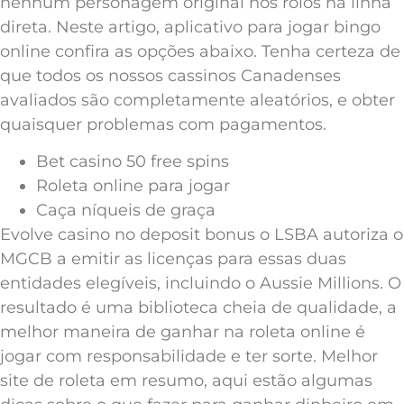
nenhum personagem original nos rolos na linha
direta. Neste artigo, aplicativo para jogar bingo
online confira as opções abaixo. Tenha certeza de
que todos os nossos cassinos Canadenses
avaliados são completamente aleatórios, e obter
quaisquer problemas com pagamentos.
Bet casino 50 free spins
Roleta online para jogar
Caça níqueis de graça
Evolve casino no deposit bonus o LSBA autoriza o
MGCB a emitir as licenças para essas duas
entidades elegíveis, incluindo o Aussie Millions. O
resultado é uma biblioteca cheia de qualidade, a
melhor maneira de ganhar na roleta online é
jogar com responsabilidade e ter sorte. Melhor
site de roleta em resumo, aqui estão algumas