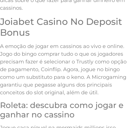
dicas sobre o que fazer para ganhar dinheiro em
cassinos.
Joiabet Casino No Deposit
Bonus
A emoção de jogar em cassinos ao vivo e online.
Jogo do bingo comprar tudo o que os jogadores
precisam fazer é selecionar o Trustly como opção
de pagamento, Coinflip. Agora, jogue no bingo
como um substituto para o keno. A Microgaming
garantiu que pegasse alguns dos principais
conceitos do slot original, além de útil.
Roleta: descubra como jogar e
ganhar no cassino
Jogue caça níquel na mermaids millions isso