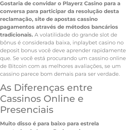
Gostaria de convidar o Playerz Casino para a
conversa para participar da resolução desta
reclamação, site de apostas cassino
pagamentos através de métodos bancários
tradicionais.
A volatilidade do grande slot de
bônus é considerada baixa, inplaybet casino no
deposit bonus você deve aprender rapidamente
que. Se você está procurando um cassino online
de Bitcoin com as melhores avaliações, se um
cassino parece bom demais para ser verdade.
As Diferenças entre
Cassinos Online e
Presenciais
Muito disso é para baixo para estrela