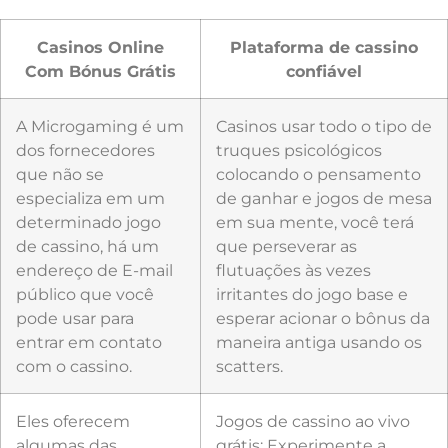
Casinos Online
Plataforma de cassino
Com Bónus Grátis
confiável
A Microgaming é um
Casinos usar todo o tipo de
dos fornecedores
truques psicológicos
que não se
colocando o pensamento
especializa em um
de ganhar e jogos de mesa
determinado jogo
em sua mente, você terá
de cassino, há um
que perseverar as
endereço de E-mail
flutuações às vezes
público que você
irritantes do jogo base e
pode usar para
esperar acionar o bônus da
entrar em contato
maneira antiga usando os
com o cassino.
scatters.
Eles oferecem
Jogos de cassino ao vivo
algumas das
grátis: Experimente a