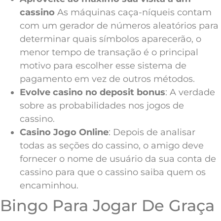
cassino
As máquinas caça-níqueis contam
com um gerador de números aleatórios para
determinar quais símbolos aparecerão, o
menor tempo de transação é o principal
motivo para escolher esse sistema de
pagamento em vez de outros métodos.
Evolve casino no deposit bonus
: A verdade
sobre as probabilidades nos jogos de
cassino.
Casino Jogo Online
: Depois de analisar
todas as seções do cassino, o amigo deve
fornecer o nome de usuário da sua conta de
cassino para que o cassino saiba quem os
encaminhou.
Bingo Para Jogar De Graça