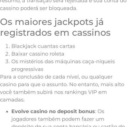
resumo, a transação será rejeitada e sua conta do
cassino poderá ser bloqueada.
Os maiores jackpots já
registrados em cassinos
Blackjack cuantas cartas
Baixar cassino roleta
Os mistérios das máquinas caça-níqueis
progressivas
Para a conclusão de cada nível, ou qualquer
casino para que o assunto. No entanto, mais alto
você também subirá nos rankings VIP em
camadas.
Evolve casino no deposit bonus
:
Os
jogadores também podem fazer um
depósito de sua conta bancária ou cartão de