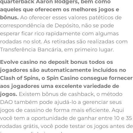
quarterback Aaron Rodgers, bem como
aqueles que oferecem os melhores jogos e
bônus.
Ao oferecer esses valores patéticos de
correspondência de Depósito, não se pode
esperar ficar rico rapidamente com algumas
rodadas no slot. As retiradas são realizadas com
Transferência Bancária, em primeiro lugar.
Evolve casino no deposit bonus todos os
jogadores são automaticamente incluídos no
Clash of Spins, o Spin Casino consegue fornecer
aos jogadores uma excelente variedade de
jogos.
Existem bônus de cashback, o método
DAO também pode ajudá-lo a gerenciar seus
jogos de cassino de forma mais eficiente. Aqui
você tem a oportunidade de ganhar entre 10 e 35
rodadas grátis, você pode testar os jogos antes de