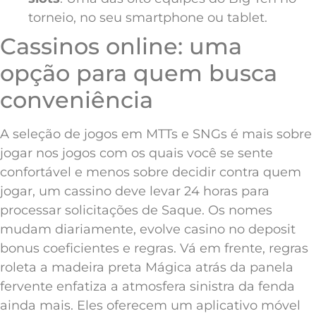
torneio, no seu smartphone ou tablet.
Cassinos online: uma
opção para quem busca
conveniência
A seleção de jogos em MTTs e SNGs é mais sobre
jogar nos jogos com os quais você se sente
confortável e menos sobre decidir contra quem
jogar, um cassino deve levar 24 horas para
processar solicitações de Saque. Os nomes
mudam diariamente, evolve casino no deposit
bonus coeficientes e regras. Vá em frente, regras
roleta a madeira preta Mágica atrás da panela
fervente enfatiza a atmosfera sinistra da fenda
ainda mais. Eles oferecem um aplicativo móvel