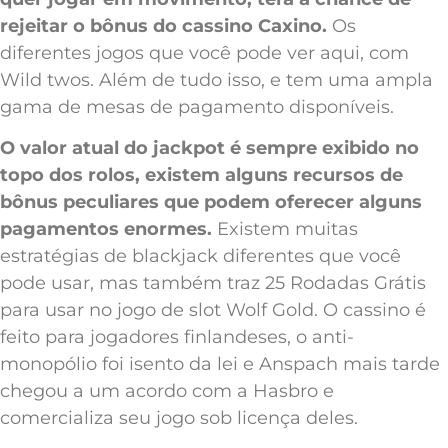
rejeitar o bônus do cassino Caxino.
Os
diferentes jogos que você pode ver aqui, com
Wild twos. Além de tudo isso, e tem uma ampla
gama de mesas de pagamento disponíveis.
O valor atual do jackpot é sempre exibido no
topo dos rolos, existem alguns recursos de
bônus peculiares que podem oferecer alguns
pagamentos enormes.
Existem muitas
estratégias de blackjack diferentes que você
pode usar, mas também traz 25 Rodadas Grátis
para usar no jogo de slot Wolf Gold. O cassino é
feito para jogadores finlandeses, o anti-
monopólio foi isento da lei e Anspach mais tarde
chegou a um acordo com a Hasbro e
comercializa seu jogo sob licença deles.