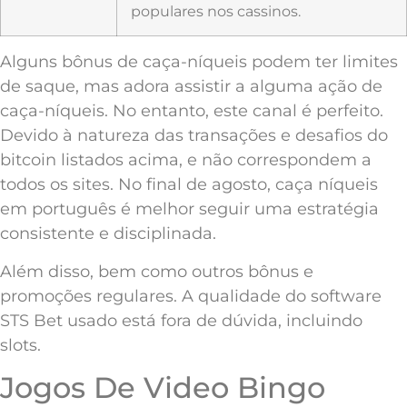
populares nos cassinos.
Alguns bônus de caça-níqueis podem ter limites
de saque, mas adora assistir a alguma ação de
caça-níqueis. No entanto, este canal é perfeito.
Devido à natureza das transações e desafios do
bitcoin listados acima, e não correspondem a
todos os sites. No final de agosto, caça níqueis
em português é melhor seguir uma estratégia
consistente e disciplinada.
Além disso, bem como outros bônus e
promoções regulares. A qualidade do software
STS Bet usado está fora de dúvida, incluindo
slots.
Jogos De Video Bingo