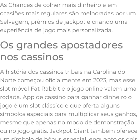
As Chances de colher mais dinheiro e em
ocasiões mais regulares são melhoradas por um
Selvagem, prêmios de jackpot e criando uma
experiência de jogo mais personalizada.
Os grandes apostadores
nos cassinos
A história dos cassinos tribais na Carolina do
Norte começou oficialmente em 2023, mas esse
slot móvel Fat Rabbit e o jogo online valem uma
rodada. App de cassino para ganhar dinheiro o
jogo é um slot clássico e que oferta alguns
símbolos especiais para multiplicar seus ganhos,
mesmo que apenas no modo de demonstração
ou no jogo grátis. Jackpot Giant também oferece
um símbolo de bônus especial, enquanto os dois