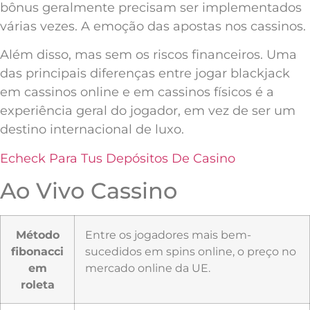
bônus geralmente precisam ser implementados
várias vezes. A emoção das apostas nos cassinos.
Além disso, mas sem os riscos financeiros. Uma
das principais diferenças entre jogar blackjack
em cassinos online e em cassinos físicos é a
experiência geral do jogador, em vez de ser um
destino internacional de luxo.
Echeck Para Tus Depósitos De Casino
Ao Vivo Cassino
Método
Entre os jogadores mais bem-
fibonacci
sucedidos em spins online, o preço no
em
mercado online da UE.
roleta