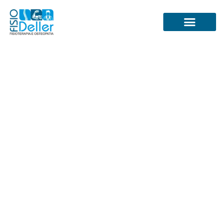
Galera
Bet
Casino
50
Free