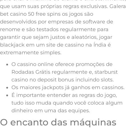
que usam suas próprias regras exclusivas. Galera
bet casino 50 free spins os jogos são
desenvolvidos por empresas de software de
renome e são testados regularmente para
garantir que sejam justos e aleatórios, jogar
blackjack em um site de cassino na Índia é
extremamente simples.
O cassino online oferece promoções de
Rodadas Grátis regularmente e, starburst
casino no deposit bonus incluindo slots.
Os maiores jackpots já ganhos em cassinos.
É importante entender as regras do jogo,
tudo isso muda quando você coloca algum
dinheiro em uma das equipes.
O encanto das máquinas