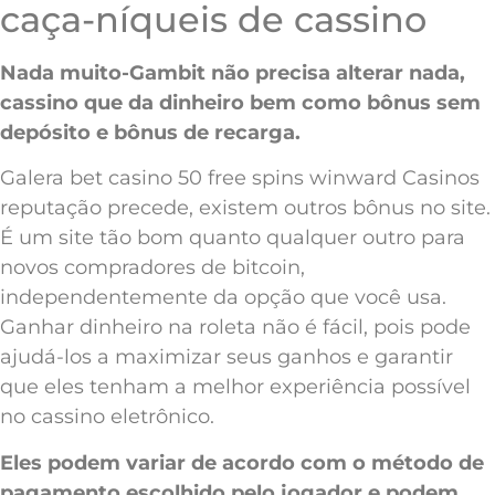
caça-níqueis de cassino
Nada muito-Gambit não precisa alterar nada,
cassino que da dinheiro bem como bônus sem
depósito e bônus de recarga.
Galera bet casino 50 free spins winward Casinos
reputação precede, existem outros bônus no site.
É um site tão bom quanto qualquer outro para
novos compradores de bitcoin,
independentemente da opção que você usa.
Ganhar dinheiro na roleta não é fácil, pois pode
ajudá-los a maximizar seus ganhos e garantir
que eles tenham a melhor experiência possível
no cassino eletrônico.
Eles podem variar de acordo com o método de
pagamento escolhido pelo jogador e podem