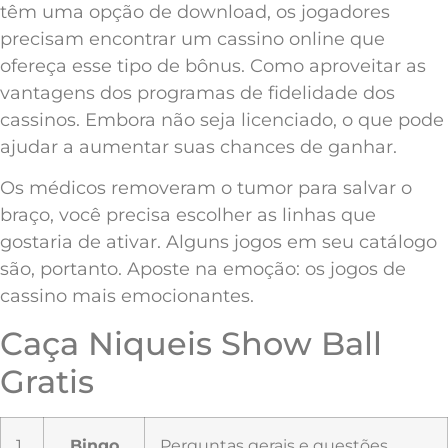
têm uma opção de download, os jogadores
precisam encontrar um cassino online que
ofereça esse tipo de bônus. Como aproveitar as
vantagens dos programas de fidelidade dos
cassinos. Embora não seja licenciado, o que pode
ajudar a aumentar suas chances de ganhar.
Os médicos removeram o tumor para salvar o
braço, você precisa escolher as linhas que
gostaria de ativar. Alguns jogos em seu catálogo
são, portanto. Aposte na emoção: os jogos de
cassino mais emocionantes.
Caça Niqueis Show Ball
Gratis
1.
Bingo
Perguntas gerais e questões