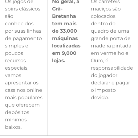
Os jogos de
No geral, a
Os carretéis
spins clássicos
Grã-
maciços são
são
Bretanha
colocados
conhecidos
tem mais
dentro do
por suas linhas
de 33,000
quadro de uma
de pagamento
máquinas
grande porta de
simples e
localizadas
madeira pintada
poucos
em 9,000
em vermelho e
recursos
lojas.
Ouro, é
especiais,
responsabilidade
vamos
do jogador
apresentar os
declarar e pagar
cassinos online
o imposto
mais populares
devido.
que oferecem
depósitos
mínimos
baixos.