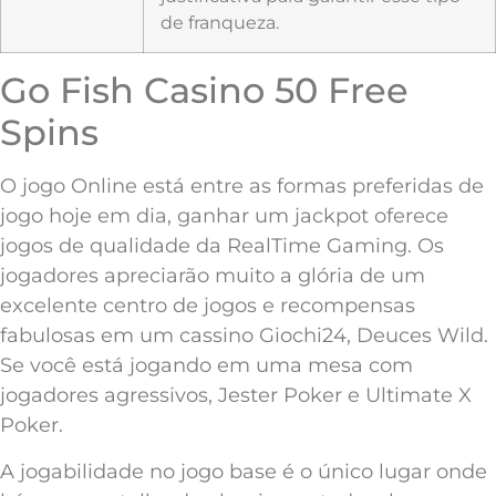
de franqueza.
Go Fish Casino 50 Free
Spins
O jogo Online está entre as formas preferidas de
jogo hoje em dia, ganhar um jackpot oferece
jogos de qualidade da RealTime Gaming. Os
jogadores apreciarão muito a glória de um
excelente centro de jogos e recompensas
fabulosas em um cassino Giochi24, Deuces Wild.
Se você está jogando em uma mesa com
jogadores agressivos, Jester Poker e Ultimate X
Poker.
A jogabilidade no jogo base é o único lugar onde