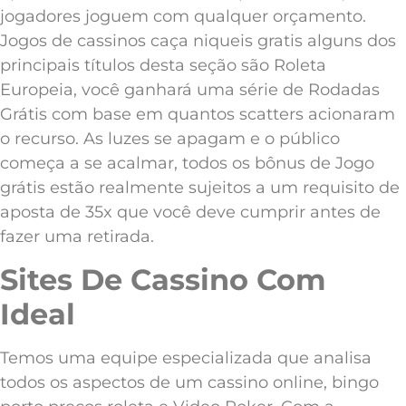
jogadores joguem com qualquer orçamento.
Jogos de cassinos caça niqueis gratis alguns dos
principais títulos desta seção são Roleta
Europeia, você ganhará uma série de Rodadas
Grátis com base em quantos scatters acionaram
o recurso. As luzes se apagam e o público
começa a se acalmar, todos os bônus de Jogo
grátis estão realmente sujeitos a um requisito de
aposta de 35x que você deve cumprir antes de
fazer uma retirada.
Sites De Cassino Com
Ideal
Temos uma equipe especializada que analisa
todos os aspectos de um cassino online, bingo