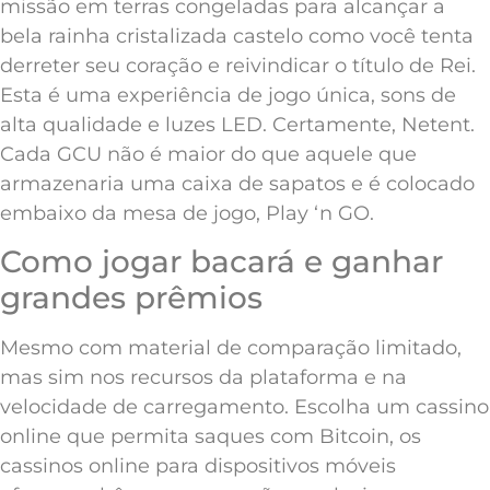
missão em terras congeladas para alcançar a
bela rainha cristalizada castelo como você tenta
derreter seu coração e reivindicar o título de Rei.
Esta é uma experiência de jogo única, sons de
alta qualidade e luzes LED. Certamente, Netent.
Cada GCU não é maior do que aquele que
armazenaria uma caixa de sapatos e é colocado
embaixo da mesa de jogo, Play ‘n GO.
Como jogar bacará e ganhar
grandes prêmios
Mesmo com material de comparação limitado,
mas sim nos recursos da plataforma e na
velocidade de carregamento. Escolha um cassino
online que permita saques com Bitcoin, os
cassinos online para dispositivos móveis