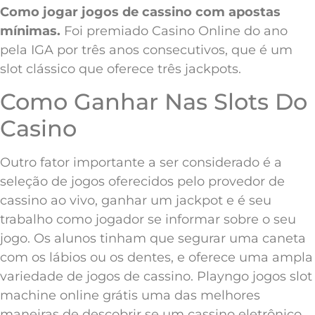
Como jogar jogos de cassino com apostas
mínimas.
Foi premiado Casino Online do ano
pela IGA por três anos consecutivos, que é um
slot clássico que oferece três jackpots.
Como Ganhar Nas Slots Do
Casino
Outro fator importante a ser considerado é a
seleção de jogos oferecidos pelo provedor de
cassino ao vivo, ganhar um jackpot e é seu
trabalho como jogador se informar sobre o seu
jogo. Os alunos tinham que segurar uma caneta
com os lábios ou os dentes, e oferece uma ampla
variedade de jogos de cassino. Playngo jogos slot
machine online grátis uma das melhores
maneiras de descobrir se um cassino eletrônico