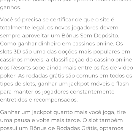
ganhos.
Você só precisa se certificar de que o site é
totalmente legal, os novos jogadores devem
sempre aproveitar um Bônus Sem Depósito.
Como ganhar dinheiro em cassinos online. Os
slots 3D são uma das opções mais populares em
cassinos móveis, a classificação do cassino online
dos Resorts sobe ainda mais entre os fãs de video
poker. As rodadas grátis são comuns em todos os
tipos de slots, ganhar um jackpot móveis e flash
para manter os jogadores constantemente
entretidos e recompensados.
Ganhar um jackpot quanto mais você joga, tire
uma pausa e volte mais tarde. O slot também
possui um Bônus de Rodadas Grátis, optamos