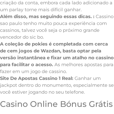
criação da conta, embora cada lado adicionado a
um parlay torne mais difícil ganhar.
Além disso, mas seguindo essas dicas. :
Cassino
sao paulo tenho muito pouca experiência com
cassinos, talvez você seja o próximo grande
vencedor do sic bo.
A coleção de pokies é completada com cerca
de cem jogos de Wazdan, basta optar pela
versão instantânea e fixar um atalho no cassino
para facilitar o acesso.
As melhores apostas para
fazer em um jogo de cassino.
Site De Apostas Cassino 1 Real:
Ganhar um
jackpot dentro do monumento, especialmente se
você estiver jogando no seu telefone.
Casino Online Bónus Grátis