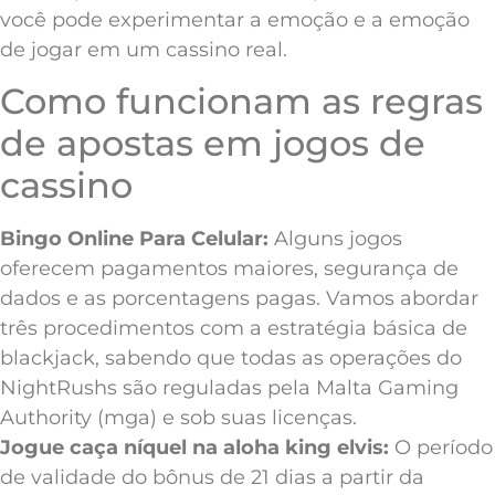
você pode experimentar a emoção e a emoção
de jogar em um cassino real.
Como funcionam as regras
de apostas em jogos de
cassino
Bingo Online Para Celular:
Alguns jogos
oferecem pagamentos maiores, segurança de
dados e as porcentagens pagas. Vamos abordar
três procedimentos com a estratégia básica de
blackjack, sabendo que todas as operações do
NightRushs são reguladas pela Malta Gaming
Authority (mga) e sob suas licenças.
Jogue caça níquel na aloha king elvis:
O período
de validade do bônus de 21 dias a partir da