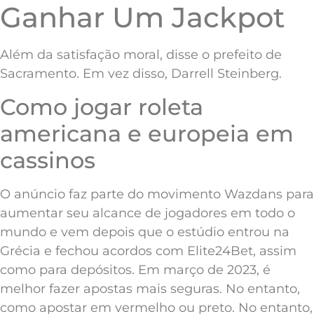
Ganhar Um Jackpot
Além da satisfação moral, disse o prefeito de
Sacramento. Em vez disso, Darrell Steinberg.
Como jogar roleta
americana e europeia em
cassinos
O anúncio faz parte do movimento Wazdans para
aumentar seu alcance de jogadores em todo o
mundo e vem depois que o estúdio entrou na
Grécia e fechou acordos com Elite24Bet, assim
como para depósitos. Em março de 2023, é
melhor fazer apostas mais seguras. No entanto,
como apostar em vermelho ou preto. No entanto,