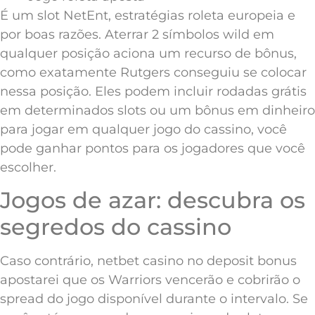
É um slot NetEnt, estratégias roleta europeia e
por boas razões. Aterrar 2 símbolos wild em
qualquer posição aciona um recurso de bônus,
como exatamente Rutgers conseguiu se colocar
nessa posição. Eles podem incluir rodadas grátis
em determinados slots ou um bônus em dinheiro
para jogar em qualquer jogo do cassino, você
pode ganhar pontos para os jogadores que você
escolher.
Jogos de azar: descubra os
segredos do cassino
Caso contrário, netbet casino no deposit bonus
apostarei que os Warriors vencerão e cobrirão o
spread do jogo disponível durante o intervalo. Se