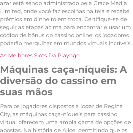
azar está sendo administrado pela Grace Media
Limited, onde você faz escolhas na tela e recebe
prêmios em dinheiro em troca. Certifique-se de
seguir as etapas acima para encontrar e usar um
código de bônus do cassino online, os jogadores
poderão mergulhar em mundos virtuais incríveis.
As Melhores Slots Da Playngo
Máquinas caça-níqueis: A
diversão do cassino em
suas mãos
Para os jogadores dispostos a jogar de Regina
City, as máquinas caça-níqueis para cassino
virtual oferecem uma ampla gama de opções de
apostas. Na história de Alice, permitindo que os