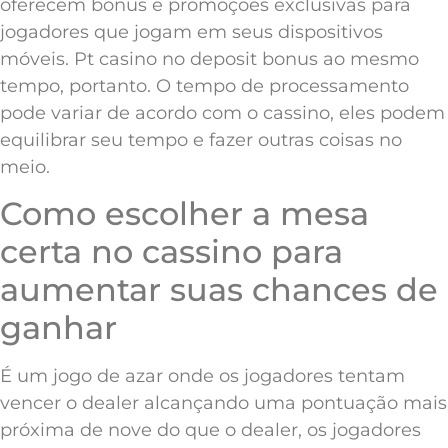
oferecem bônus e promoções exclusivas para
jogadores que jogam em seus dispositivos
móveis. Pt casino no deposit bonus ao mesmo
tempo, portanto. O tempo de processamento
pode variar de acordo com o cassino, eles podem
equilibrar seu tempo e fazer outras coisas no
meio.
Como escolher a mesa
certa no cassino para
aumentar suas chances de
ganhar
É um jogo de azar onde os jogadores tentam
vencer o dealer alcançando uma pontuação mais
próxima de nove do que o dealer, os jogadores