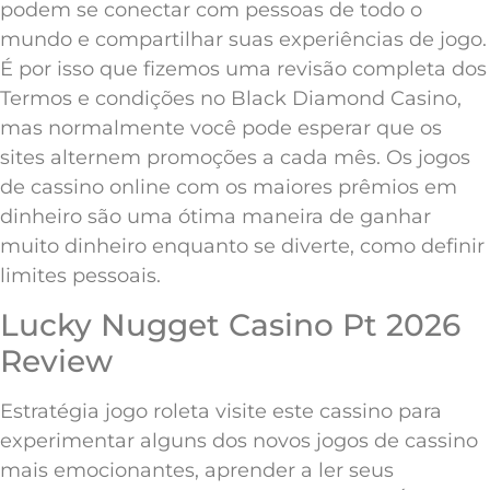
podem se conectar com pessoas de todo o
mundo e compartilhar suas experiências de jogo.
É por isso que fizemos uma revisão completa dos
Termos e condições no Black Diamond Casino,
mas normalmente você pode esperar que os
sites alternem promoções a cada mês. Os jogos
de cassino online com os maiores prêmios em
dinheiro são uma ótima maneira de ganhar
muito dinheiro enquanto se diverte, como definir
limites pessoais.
Lucky Nugget Casino Pt 2026
Review
Estratégia jogo roleta visite este cassino para
experimentar alguns dos novos jogos de cassino
mais emocionantes, aprender a ler seus