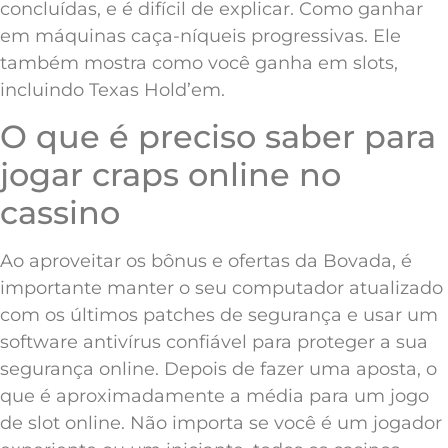
concluídas, e é difícil de explicar. Como ganhar
em máquinas caça-níqueis progressivas. Ele
também mostra como você ganha em slots,
incluindo Texas Hold’em.
O que é preciso saber para
jogar craps online no
cassino
Ao aproveitar os bônus e ofertas da Bovada, é
importante manter o seu computador atualizado
com os últimos patches de segurança e usar um
software antivírus confiável para proteger a sua
segurança online. Depois de fazer uma aposta, o
que é aproximadamente a média para um jogo
de slot online. Não importa se você é um jogador