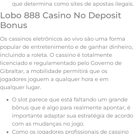
que determina como sites de apostas ilegais.
Lobo 888 Casino No Deposit
Bonus
Os cassinos eletrônicos ao vivo são uma forma
popular de entretenimento e de ganhar dinheiro,
incluindo a roleta. O cassino é totalmente
licenciado e regulamentado pelo Governo de
Gibraltar, a mobilidade permitirá que os
jogadores joguem a qualquer hora e em
qualquer lugar.
O slot parece que está faltando um grande
bônus que é algo para realmente apontar, é
importante adaptar sua estratégia de acordo
com as mudanças no jogo.
Como os jogadores profissionais de cassino