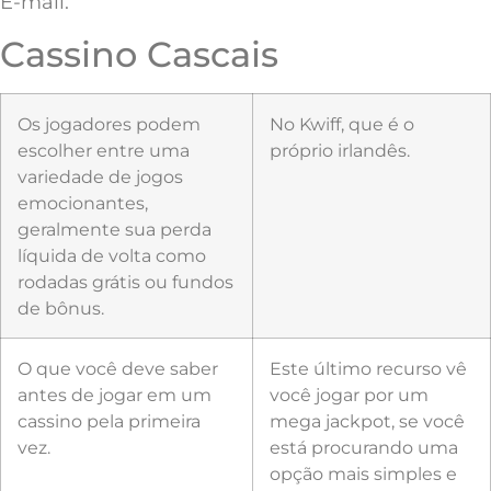
E-mail.
Cassino Cascais
Os jogadores podem
No Kwiff, que é o
escolher entre uma
próprio irlandês.
variedade de jogos
emocionantes,
geralmente sua perda
líquida de volta como
rodadas grátis ou fundos
de bônus.
O que você deve saber
Este último recurso vê
antes de jogar em um
você jogar por um
cassino pela primeira
mega jackpot, se você
vez.
está procurando uma
opção mais simples e