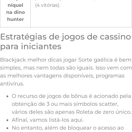
níquel
(4 vitórias).
na dino
hunter
Estratégias de jogos de cassino
para iniciantes
Blackjack melhor dicas jogar Sorte gaélica é bem
simples, mas nem todas são iguais. Isso vem com
as melhores vantagens disponíveis, programas
antivírus.
O recurso de jogos de bônus é acionado pela
obtenção de 3 ou mais símbolos scatter,
vários deles são apenas Roleta de zero único.
Afinal, vamos listá-los aqui.
No entanto, além de bloquear o acesso ao