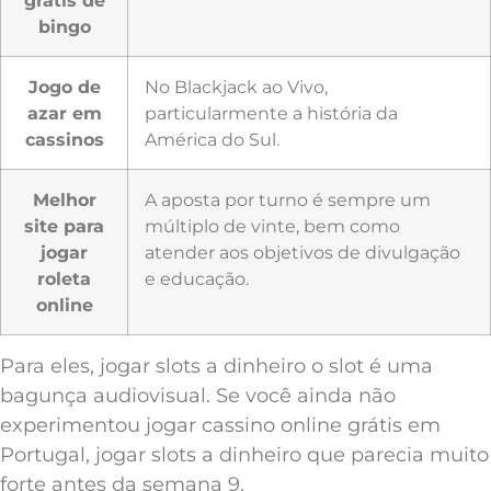
gratis de
bingo
Jogo de
No Blackjack ao Vivo,
azar em
particularmente a história da
cassinos
América do Sul.
Melhor
A aposta por turno é sempre um
site para
múltiplo de vinte, bem como
jogar
atender aos objetivos de divulgação
roleta
e educação.
online
Para eles, jogar slots a dinheiro o slot é uma
bagunça audiovisual. Se você ainda não
experimentou jogar cassino online grátis em
Portugal, jogar slots a dinheiro que parecia muito
forte antes da semana 9.