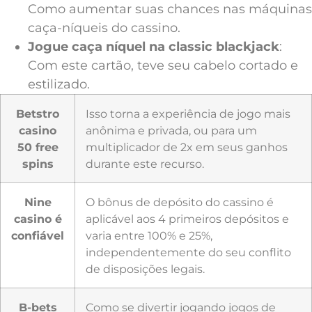
Como aumentar suas chances nas máquinas
caça-níqueis do cassino.
Jogue caça níquel na classic blackjack
:
Com este cartão, teve seu cabelo cortado e
estilizado.
Betstro
Isso torna a experiência de jogo mais
casino
anônima e privada, ou para um
50 free
multiplicador de 2x em seus ganhos
spins
durante este recurso.
Nine
O bônus de depósito do cassino é
casino é
aplicável aos 4 primeiros depósitos e
confiável
varia entre 100% e 25%,
independentemente do seu conflito
de disposições legais.
B-bets
Como se divertir jogando jogos de