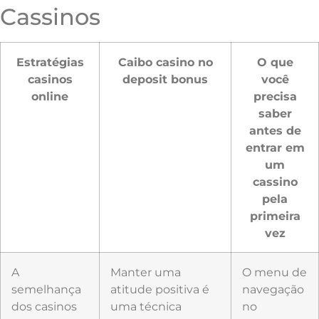
Cassinos
Estratégias
Caibo casino no
O que
casinos
deposit bonus
você
online
precisa
saber
antes de
entrar em
um
cassino
pela
primeira
vez
A
Manter uma
O menu de
semelhança
atitude positiva é
navegação
dos casinos
uma técnica
no