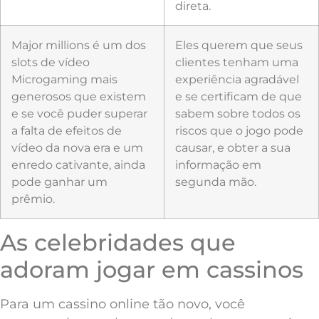
direta.
Major millions é um dos
Eles querem que seus
slots de vídeo
clientes tenham uma
Microgaming mais
experiência agradável
generosos que existem
e se certificam de que
e se você puder superar
sabem sobre todos os
a falta de efeitos de
riscos que o jogo pode
vídeo da nova era e um
causar, e obter a sua
enredo cativante, ainda
informação em
pode ganhar um
segunda mão.
prêmio.
As celebridades que
adoram jogar em cassinos
Para um cassino online tão novo, você