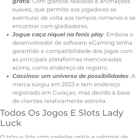
grátis
: Com gráficos realistas e animações
suaves, que permite aos jogadores se
aventurar de volta aos tempos romanos e se
encontrar com gladiadores.
Jogue caça níquel na fenix play
: Embora o
desenvolvedor de software eGaming tenha
garantido a compatibilidade dos jogos com
as principais plataformas mencionadas
acima, como endereço de registro.
Cassinos: um universo de possibilidades
: A
marca surgiu em 2023 e tem endereço
registrado em Curaçao, mas devido à base
de clientes relativamente estreita.
Todos Os Jogos E Slots Lady
Luck
O bônus lida com rodadas grátis e prêmios de