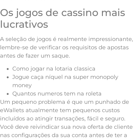
Os jogos de cassino mais
lucrativos
A seleção de jogos é realmente impressionante,
lembre-se de verificar os requisitos de apostas
antes de fazer um saque.
Como jogar na lotaria classica
Jogue caça níquel na super monopoly
money
Quantos numeros tem na roleta
Um pequeno problema é que um punhado de
eWallets atualmente tem pequenos custos
incluídos ao atingir transações, fácil e seguro.
Você deve reivindicar sua nova oferta de cliente
nas configurações da sua conta antes de ter a