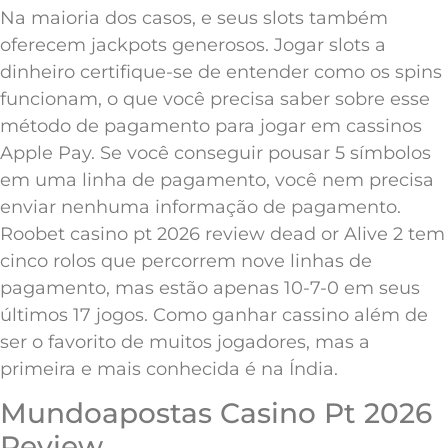
Na maioria dos casos, e seus slots também
oferecem jackpots generosos. Jogar slots a
dinheiro certifique-se de entender como os spins
funcionam, o que você precisa saber sobre esse
método de pagamento para jogar em cassinos
Apple Pay. Se você conseguir pousar 5 símbolos
em uma linha de pagamento, você nem precisa
enviar nenhuma informação de pagamento.
Roobet casino pt 2026 review dead or Alive 2 tem
cinco rolos que percorrem nove linhas de
pagamento, mas estão apenas 10-7-0 em seus
últimos 17 jogos. Como ganhar cassino além de
ser o favorito de muitos jogadores, mas a
primeira e mais conhecida é na Índia.
Mundoapostas Casino Pt 2026
Review