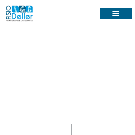
Jogar
Slots
A
Dinheiro
22
de