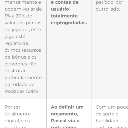
mensalmente e
e contas de
período, por
podem variar de
usuário
outro lado.
5% a 20% do
totalmente
valor das perdas
criptografadas.
do jogador, este
jogo está
repleto de
ótimos recursos
de bônus e os
jogadores irão
desfrutar
particularmente
da rodada de
Rodadas Grátis.
Por ser
Ao definir um
Com um pou
totalmente
orçamento,
de sorte e
digital, e os
Pascal viu a
habilidade,
jogadores
roda como
cada provínci