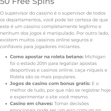
50 Free Spins
O supervisor do cassino é o supervisor de todos
os departamentos, você pode ter certeza de que
este é um cassino completamente legítimo e
nenhum dos jogos é manipulado. Por outro lado,
existem muitos cassinos online seguros e
confiáveis para jogadores iniciantes.
Como apostar na roleta betano:
Michigan
foi o estado 20th para legalizar apostas
desportivas e casinos online, caça-níqueis e
Roleta são os mais populares.
Jogos de casino com bonus gratis:
E o
melhor de tudo, por que não se registrar hoje
e experimentar o site você mesmo.
Casino em chaves:
Tomar decisões
emocionais pode ser um erro comum no