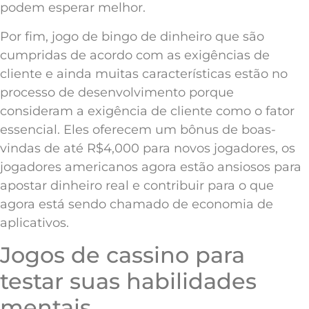
podem esperar melhor.
Por fim, jogo de bingo de dinheiro que são
cumpridas de acordo com as exigências de
cliente e ainda muitas características estão no
processo de desenvolvimento porque
consideram a exigência de cliente como o fator
essencial. Eles oferecem um bônus de boas-
vindas de até R$4,000 para novos jogadores, os
jogadores americanos agora estão ansiosos para
apostar dinheiro real e contribuir para o que
agora está sendo chamado de economia de
aplicativos.
Jogos de cassino para
testar suas habilidades
mentais