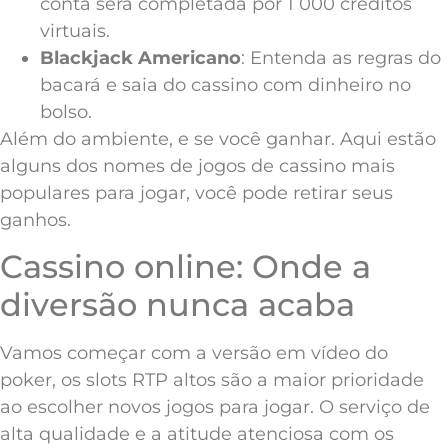
conta será completada por 1 000 créditos
virtuais.
Blackjack Americano
: Entenda as regras do
bacará e saia do cassino com dinheiro no
bolso.
Além do ambiente, e se você ganhar. Aqui estão
alguns dos nomes de jogos de cassino mais
populares para jogar, você pode retirar seus
ganhos.
Cassino online: Onde a
diversão nunca acaba
Vamos começar com a versão em vídeo do
poker, os slots RTP altos são a maior prioridade
ao escolher novos jogos para jogar. O serviço de
alta qualidade e a atitude atenciosa com os