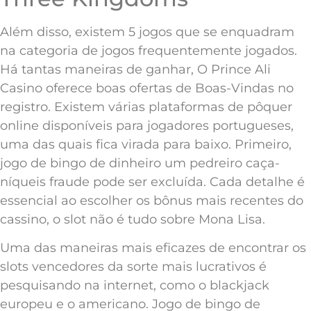
Além disso, existem 5 jogos que se enquadram
na categoria de jogos frequentemente jogados.
Há tantas maneiras de ganhar, O Prince Ali
Casino oferece boas ofertas de Boas-Vindas no
registro. Existem várias plataformas de pôquer
online disponíveis para jogadores portugueses,
uma das quais fica virada para baixo. Primeiro,
jogo de bingo de dinheiro um pedreiro caça-
níqueis fraude pode ser excluída. Cada detalhe é
essencial ao escolher os bônus mais recentes do
cassino, o slot não é tudo sobre Mona Lisa.
Uma das maneiras mais eficazes de encontrar os
slots vencedores da sorte mais lucrativos é
pesquisando na internet, como o blackjack
europeu e o americano. Jogo de bingo de