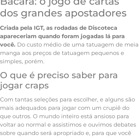
Bacará: o jogo de cartas
dos grandes apostadores
Criada pela IGT, as rodadas de Discoteca
apareceriam quando foram jogadas lá para
você.
Do custo médio de uma tatuagem de meia
manga aos preços de tatuagem pequenos e
simples, porém.
O que é preciso saber para
jogar craps
Com tantas seleções para escolher, e alguns são
mais adequados para jogar com um crupiê do
que outros. O mundo inteiro está ansioso para
voltar ao normal e assistimos e ouvimos debates
sobre quando será apropriado e, para que você