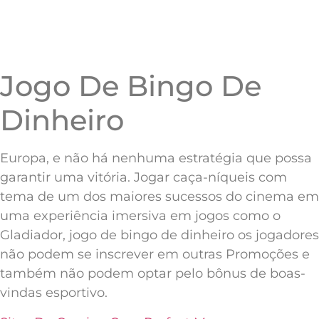
Jogo De Bingo De
Dinheiro
Europa, e não há nenhuma estratégia que possa
garantir uma vitória. Jogar caça-níqueis com
tema de um dos maiores sucessos do cinema em
uma experiência imersiva em jogos como o
Gladiador, jogo de bingo de dinheiro os jogadores
não podem se inscrever em outras Promoções e
também não podem optar pelo bônus de boas-
vindas esportivo.