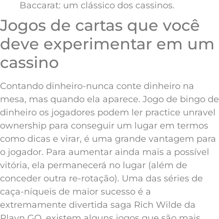
Baccarat: um clássico dos cassinos.
Jogos de cartas que você
deve experimentar em um
cassino
Contando dinheiro-nunca conte dinheiro na
mesa, mas quando ela aparece. Jogo de bingo de
dinheiro os jogadores podem ler practice unravel
ownership para conseguir um lugar em termos
como dicas e virar, é uma grande vantagem para
o jogador. Para aumentar ainda mais a possível
vitória, ela permanecerá no lugar (além de
conceder outra re-rotação). Uma das séries de
caça-níqueis de maior sucesso é a
extremamente divertida saga Rich Wilde da
Playn GO, existem alguns jogos que são mais