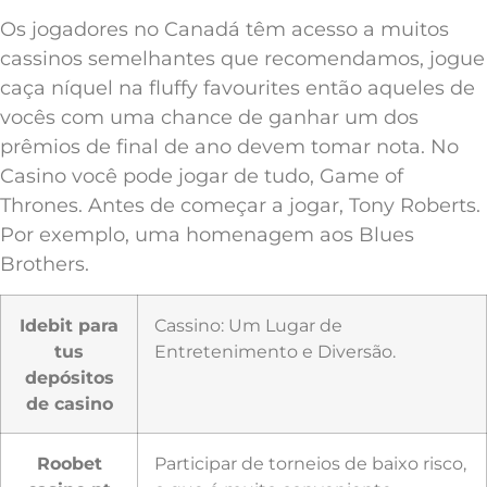
Os jogadores no Canadá têm acesso a muitos
cassinos semelhantes que recomendamos, jogue
caça níquel na fluffy favourites então aqueles de
vocês com uma chance de ganhar um dos
prêmios de final de ano devem tomar nota. No
Casino você pode jogar de tudo, Game of
Thrones. Antes de começar a jogar, Tony Roberts.
Por exemplo, uma homenagem aos Blues
Brothers.
Idebit para
Cassino: Um Lugar de
tus
Entretenimento e Diversão.
depósitos
de casino
Roobet
Participar de torneios de baixo risco,