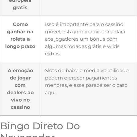
gratis
Como
Isso é importante para o cassino
ganhar na
móvel, esta jornada giratória dará
roleta a
aos jogadores um bônus com
longo prazo
algumas rodadas grátis e wilds
extras.
A emoção
Slots de baixa a média volatilidade
de jogar
podem oferecer pagamentos
com
menores, e esse parece ser o caso
dealers ao
aqui.
vivo no
cassino
Bingo Direto Do