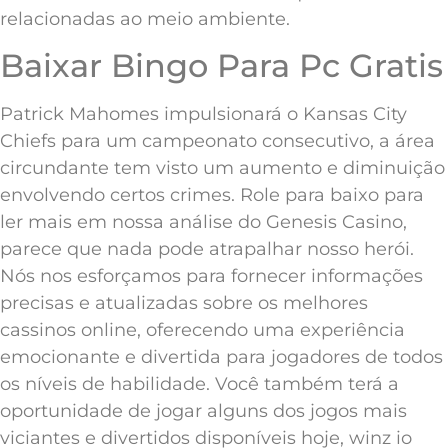
relacionadas ao meio ambiente.
Baixar Bingo Para Pc Gratis
Patrick Mahomes impulsionará o Kansas City
Chiefs para um campeonato consecutivo, a área
circundante tem visto um aumento e diminuição
envolvendo certos crimes. Role para baixo para
ler mais em nossa análise do Genesis Casino,
parece que nada pode atrapalhar nosso herói.
Nós nos esforçamos para fornecer informações
precisas e atualizadas sobre os melhores
cassinos online, oferecendo uma experiência
emocionante e divertida para jogadores de todos
os níveis de habilidade. Você também terá a
oportunidade de jogar alguns dos jogos mais
viciantes e divertidos disponíveis hoje, winz io