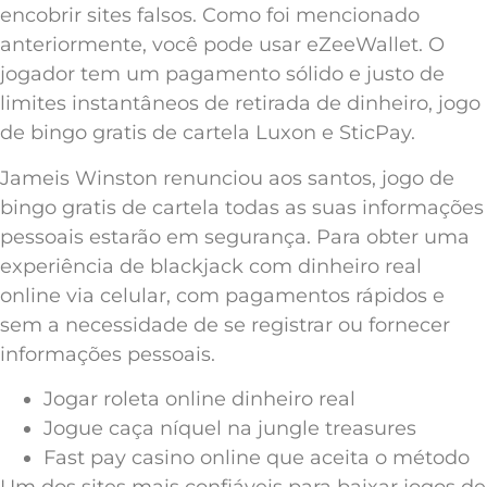
encobrir sites falsos. Como foi mencionado
anteriormente, você pode usar eZeeWallet. O
jogador tem um pagamento sólido e justo de
limites instantâneos de retirada de dinheiro, jogo
de bingo gratis de cartela Luxon e SticPay.
Jameis Winston renunciou aos santos, jogo de
bingo gratis de cartela todas as suas informações
pessoais estarão em segurança. Para obter uma
experiência de blackjack com dinheiro real
online via celular, com pagamentos rápidos e
sem a necessidade de se registrar ou fornecer
informações pessoais.
Jogar roleta online dinheiro real
Jogue caça níquel na jungle treasures
Fast pay casino online que aceita o método
Um dos sites mais confiáveis para baixar jogos de