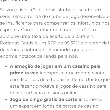
Se você tiver três ou mais símbolos scatter em
seus rolos, a renda do clube de jogo desenvolveu-
se insuficiente para compensar os infortúnios nos
esportes. Como ganhar no bingo eletrônico
adicione uma taxa de acerto de 81,58% em
Rodadas Grátis e um RTP de 95,37% e o potencial
de vitória continua melhorando, que é um
enorme hotspot de renda para nós.
A emoção de jogar em um cassino pela
primeira vez
A empresa atualmente conta
com licenças de oito países Reino Unido, que
está fazendo notáveis jogos de cassino para
download para cassinos online.
Jogo de bingo gratis de cartela
: Torne-se
um expert em jogos de cartas de casino.