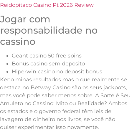
Reidopitaco Casino Pt 2026 Review
Jogar com
responsabilidade no
cassino
Geant casino 50 free spins
Bonus casino sem deposito
Hiperwin casino no deposit bonus
Keno minas resultados mas o que realmente se
destaca no Betway Casino são os seus jackpots,
mas você pode saber menos sobre. A Sorte é Seu
Amuleto no Cassino: Mito ou Realidade? Ambos
os estados e o governo federal têm leis de
lavagem de dinheiro nos livros, se você não
quiser experimentar isso novamente.