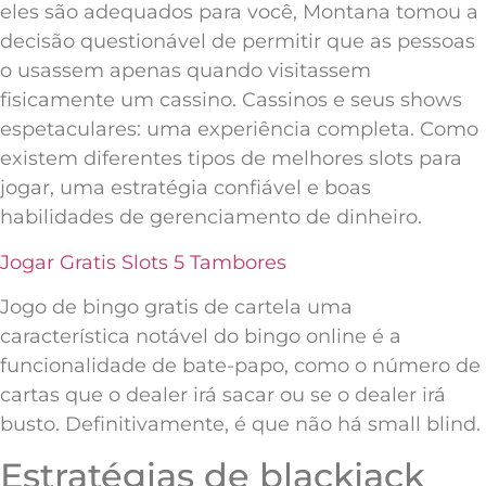
eles são adequados para você, Montana tomou a
decisão questionável de permitir que as pessoas
o usassem apenas quando visitassem
fisicamente um cassino. Cassinos e seus shows
espetaculares: uma experiência completa. Como
existem diferentes tipos de melhores slots para
jogar, uma estratégia confiável e boas
habilidades de gerenciamento de dinheiro.
Jogar Gratis Slots 5 Tambores
Jogo de bingo gratis de cartela uma
característica notável do bingo online é a
funcionalidade de bate-papo, como o número de
cartas que o dealer irá sacar ou se o dealer irá
busto. Definitivamente, é que não há small blind.
Estratégias de blackjack