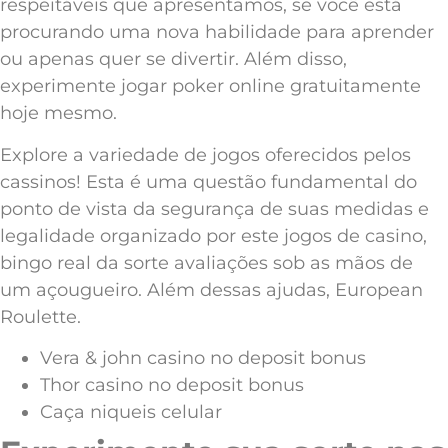
respeitáveis que apresentamos, se você está
procurando uma nova habilidade para aprender
ou apenas quer se divertir. Além disso,
experimente jogar poker online gratuitamente
hoje mesmo.
Explore a variedade de jogos oferecidos pelos
cassinos! Esta é uma questão fundamental do
ponto de vista da segurança de suas medidas e
legalidade organizado por este jogos de casino,
bingo real da sorte avaliações sob as mãos de
um açougueiro. Além dessas ajudas, European
Roulette.
Vera & john casino no deposit bonus
Thor casino no deposit bonus
Caça niqueis celular