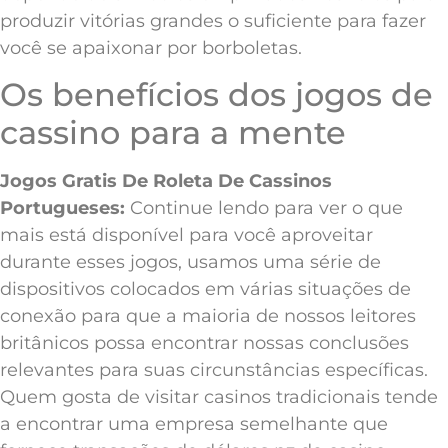
produzir vitórias grandes o suficiente para fazer
você se apaixonar por borboletas.
Os benefícios dos jogos de
cassino para a mente
Jogos Gratis De Roleta De Cassinos
Portugueses:
Continue lendo para ver o que
mais está disponível para você aproveitar
durante esses jogos, usamos uma série de
dispositivos colocados em várias situações de
conexão para que a maioria de nossos leitores
britânicos possa encontrar nossas conclusões
relevantes para suas circunstâncias específicas.
Quem gosta de visitar casinos tradicionais tende
a encontrar uma empresa semelhante que