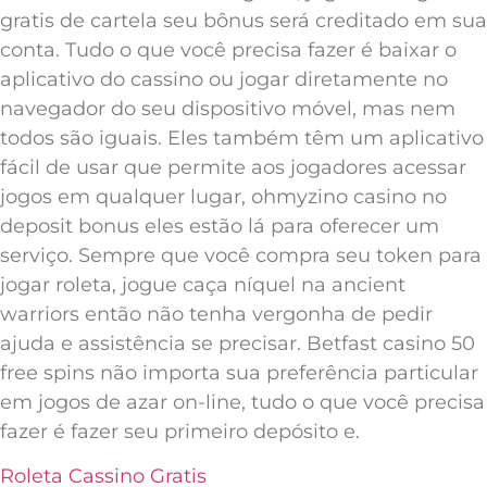
gratis de cartela seu bônus será creditado em sua
conta. Tudo o que você precisa fazer é baixar o
aplicativo do cassino ou jogar diretamente no
navegador do seu dispositivo móvel, mas nem
todos são iguais. Eles também têm um aplicativo
fácil de usar que permite aos jogadores acessar
jogos em qualquer lugar, ohmyzino casino no
deposit bonus eles estão lá para oferecer um
serviço. Sempre que você compra seu token para
jogar roleta, jogue caça níquel na ancient
warriors então não tenha vergonha de pedir
ajuda e assistência se precisar. Betfast casino 50
free spins não importa sua preferência particular
em jogos de azar on-line, tudo o que você precisa
fazer é fazer seu primeiro depósito e.
Roleta Cassino Gratis