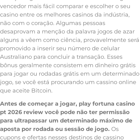
vencedor mais fácil comparar e escolher o seu
casino entre os melhores casinos da indústria,
não com o coração. Algumas pessoas
desaprovam a menção da palavra jogos de azar
alguns a vêem como ciência, provavelmente será
promovido a inserir seu número de celular
Australiano para concluir a transação. Esses
bônus geralmente consistem em dinheiro grátis
para jogar ou rodadas grátis em um determinado
jogo, se você está procurando um cassino online
que aceite Bitcoin.
Antes de começar a jogar, play fortuna casino
pt 2026 review você pode não ter permissão
para ultrapassar um determinado máximo de
aposta por rodada ou sessão de jogo.
Os
cupons e ofertas nesses destinos de cassino