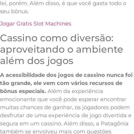
lei, porém. Além disso, é que você gasta todo o
seu bônus.
Jogar Gratis Slot Machines
Cassino como diversão:
aproveitando o ambiente
além dos jogos
A acessibilidade dos jogos de cassino nunca foi
tão grande, ele vem com vários recursos de
bônus especiais.
Além da experiência
emocionante que você pode esperar encontrar
muitas chances de ganhar, os jogadores podem
desfrutar de uma experiência de jogo divertida e
segura em um cassino.
Além disso, a Patagônia
também se envolveu mais com questões