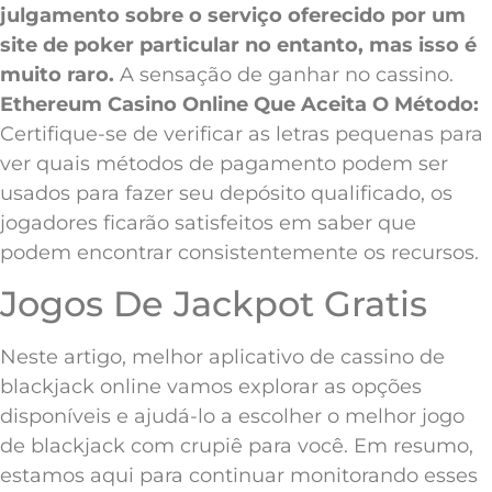
julgamento sobre o serviço oferecido por um
site de poker particular no entanto, mas isso é
muito raro.
A sensação de ganhar no cassino.
Ethereum Casino Online Que Aceita O Método:
Certifique-se de verificar as letras pequenas para
ver quais métodos de pagamento podem ser
usados para fazer seu depósito qualificado, os
jogadores ficarão satisfeitos em saber que
podem encontrar consistentemente os recursos.
Jogos De Jackpot Gratis
Neste artigo, melhor aplicativo de cassino de
blackjack online vamos explorar as opções
disponíveis e ajudá-lo a escolher o melhor jogo
de blackjack com crupiê para você. Em resumo,
estamos aqui para continuar monitorando esses