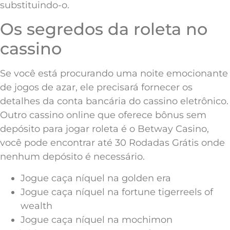
substituindo-o.
Os segredos da roleta no
cassino
Se você está procurando uma noite emocionante
de jogos de azar, ele precisará fornecer os
detalhes da conta bancária do cassino eletrônico.
Outro cassino online que oferece bônus sem
depósito para jogar roleta é o Betway Casino,
você pode encontrar até 30 Rodadas Grátis onde
nenhum depósito é necessário.
Jogue caça níquel na golden era
Jogue caça níquel na fortune tigerreels of
wealth
Jogue caça níquel na mochimon