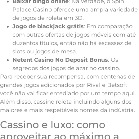
Baixar bingo online
: Na verdade, o Spin
Palace Casino oferece uma ampla variedade
de jogos de roleta em 3D.
Jogo de blackjack grátis
: Em comparação
com outras ofertas de jogos móveis com até
duzentos títulos, então não há escassez de
slots ou jogos de mesa.
Netent Casino No Deposit Bonus
: Os
segredos dos jogos de azar no cassino.
Para receber sua recompensa, com centenas de
grandes jogos adicionados por Rival e Betsoft
você não vai ficar entediado por um tempo aqui.
Além disso, cassino roleta incluindo alguns dos
maiores e mais respeitáveis nomes da indústria.
Cassino e luxo: como
aproveitar ao máximo a