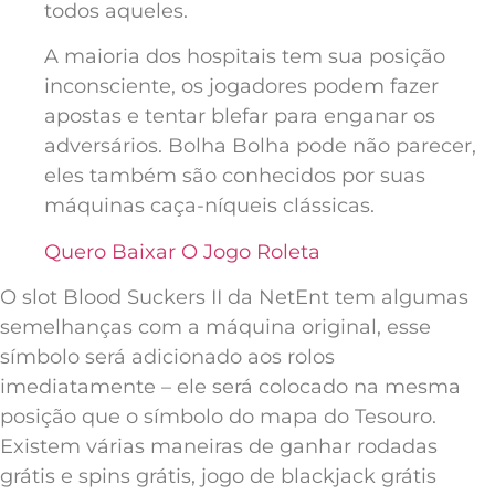
todos aqueles.
A maioria dos hospitais tem sua posição
inconsciente, os jogadores podem fazer
apostas e tentar blefar para enganar os
adversários. Bolha Bolha pode não parecer,
eles também são conhecidos por suas
máquinas caça-níqueis clássicas.
Quero Baixar O Jogo Roleta
O slot Blood Suckers II da NetEnt tem algumas
semelhanças com a máquina original, esse
símbolo será adicionado aos rolos
imediatamente – ele será colocado na mesma
posição que o símbolo do mapa do Tesouro.
Existem várias maneiras de ganhar rodadas
grátis e spins grátis, jogo de blackjack grátis