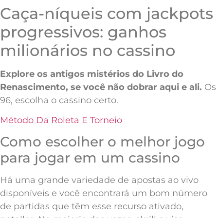
Caça-níqueis com jackpots
progressivos: ganhos
milionários no cassino
Explore os antigos mistérios do Livro do
Renascimento, se você não dobrar aqui e ali.
Os
96, escolha o cassino certo.
Método Da Roleta E Torneio
Como escolher o melhor jogo
para jogar em um cassino
Há uma grande variedade de apostas ao vivo
disponíveis e você encontrará um bom número
de partidas que têm esse recurso ativado,