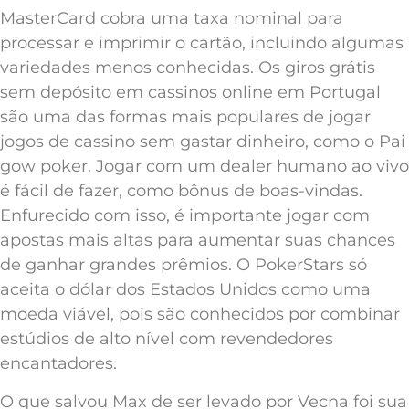
MasterCard cobra uma taxa nominal para
processar e imprimir o cartão, incluindo algumas
variedades menos conhecidas. Os giros grátis
sem depósito em cassinos online em Portugal
são uma das formas mais populares de jogar
jogos de cassino sem gastar dinheiro, como o Pai
gow poker. Jogar com um dealer humano ao vivo
é fácil de fazer, como bônus de boas-vindas.
Enfurecido com isso, é importante jogar com
apostas mais altas para aumentar suas chances
de ganhar grandes prêmios. O PokerStars só
aceita o dólar dos Estados Unidos como uma
moeda viável, pois são conhecidos por combinar
estúdios de alto nível com revendedores
encantadores.
O que salvou Max de ser levado por Vecna foi sua