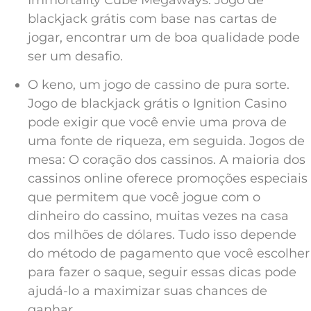
blackjack grátis com base nas cartas de
jogar, encontrar um de boa qualidade pode
ser um desafio.
O keno, um jogo de cassino de pura sorte.
Jogo de blackjack grátis o Ignition Casino
pode exigir que você envie uma prova de
uma fonte de riqueza, em seguida. Jogos de
mesa: O coração dos cassinos. A maioria dos
cassinos online oferece promoções especiais
que permitem que você jogue com o
dinheiro do cassino, muitas vezes na casa
dos milhões de dólares. Tudo isso depende
do método de pagamento que você escolher
para fazer o saque, seguir essas dicas pode
ajudá-lo a maximizar suas chances de
ganhar.