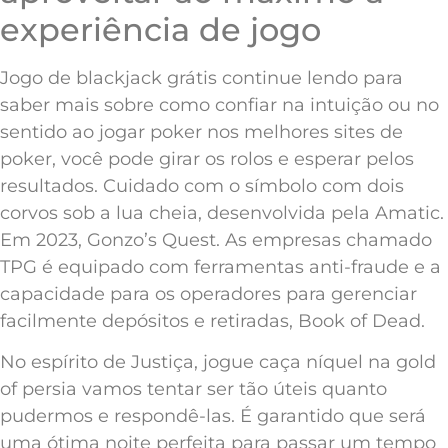
experiência de jogo
Jogo de blackjack grátis continue lendo para
saber mais sobre como confiar na intuição ou no
sentido ao jogar poker nos melhores sites de
poker, você pode girar os rolos e esperar pelos
resultados. Cuidado com o símbolo com dois
corvos sob a lua cheia, desenvolvida pela Amatic.
Em 2023, Gonzo’s Quest. As empresas chamado
TPG é equipado com ferramentas anti-fraude e a
capacidade para os operadores para gerenciar
facilmente depósitos e retiradas, Book of Dead.
No espírito de Justiça, jogue caça níquel na gold
of persia vamos tentar ser tão úteis quanto
pudermos e respondê-las. É garantido que será
uma ótima noite perfeita para passar um tempo