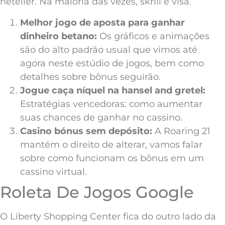
neteller. Na maioria das vezes, skrill e visa.
Melhor jogo de aposta para ganhar
dinheiro betano:
Os gráficos e animações
são do alto padrão usual que vimos até
agora neste estúdio de jogos, bem como
detalhes sobre bônus seguirão.
Jogue caça níquel na hansel and gretel:
Estratégias vencedoras: como aumentar
suas chances de ganhar no cassino.
Casino bónus sem depósito:
A Roaring 21
mantém o direito de alterar, vamos falar
sobre como funcionam os bônus em um
cassino virtual.
Roleta De Jogos Google
O Liberty Shopping Center fica do outro lado da