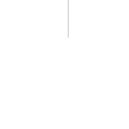
jan
eiro
de
20
26
1
3
h
4
2
m
in