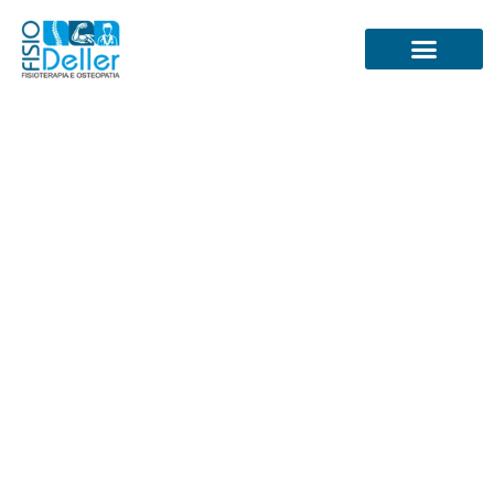
Jogos
De
Casino
A
Dinheiro