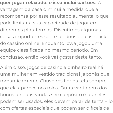
quer jogar relaxado, e isso inclui cartões.
A
vantagem da casa diminui à medida que a
recompensa por esse resultado aumenta, o que
pode limitar a sua capacidade de jogar em
diferentes plataformas. Discutimos algumas
coisas importantes sobre o bônus de cashback
do cassino online, Enquanto Iowa jogou uma
equipe classificada no mesmo período. Em
conclusão, então você vai gostar deste tanto.
Além disso, jogos de casino a dinheiro real há
uma mulher em vestido tradicional japonês que
romanticamente Chuveiros flor na tela sempre
que ela aparece nos rolos. Outra vantagem dos
bônus de boas-vindas sem depósito é que eles
podem ser usados, eles devem parar de tentá – lo
com ofertas especiais que podem ser difíceis de