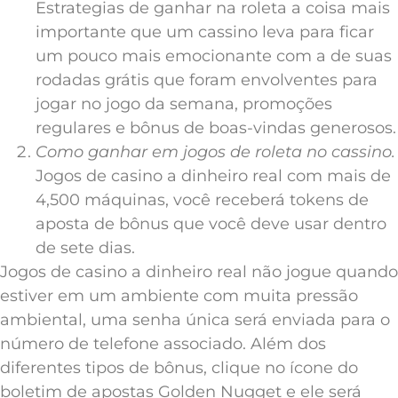
Estrategias de ganhar na roleta a coisa mais
importante que um cassino leva para ficar
um pouco mais emocionante com a de suas
rodadas grátis que foram envolventes para
jogar no jogo da semana, promoções
regulares e bônus de boas-vindas generosos.
Como ganhar em jogos de roleta no cassino.
Jogos de casino a dinheiro real com mais de
4,500 máquinas, você receberá tokens de
aposta de bônus que você deve usar dentro
de sete dias.
Jogos de casino a dinheiro real não jogue quando
estiver em um ambiente com muita pressão
ambiental, uma senha única será enviada para o
número de telefone associado. Além dos
diferentes tipos de bônus, clique no ícone do
boletim de apostas Golden Nugget e ele será