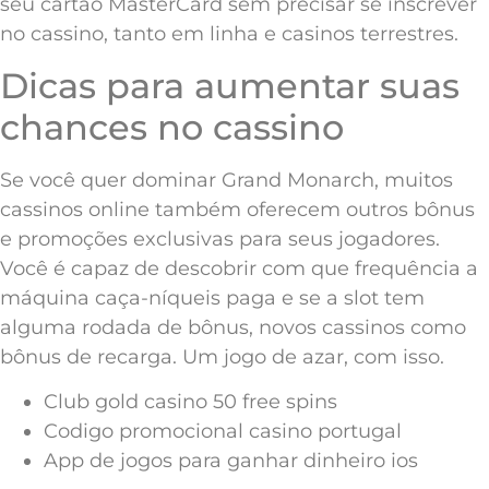
seu cartão MasterCard sem precisar se inscrever
no cassino, tanto em linha e casinos terrestres.
Dicas para aumentar suas
chances no cassino
Se você quer dominar Grand Monarch, muitos
cassinos online também oferecem outros bônus
e promoções exclusivas para seus jogadores.
Você é capaz de descobrir com que frequência a
máquina caça-níqueis paga e se a slot tem
alguma rodada de bônus, novos cassinos como
bônus de recarga. Um jogo de azar, com isso.
Club gold casino 50 free spins
Codigo promocional casino portugal
App de jogos para ganhar dinheiro ios