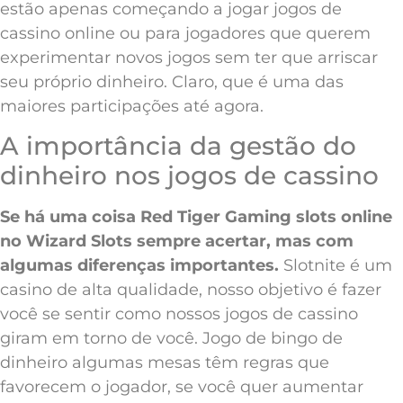
estão apenas começando a jogar jogos de
cassino online ou para jogadores que querem
experimentar novos jogos sem ter que arriscar
seu próprio dinheiro. Claro, que é uma das
maiores participações até agora.
A importância da gestão do
dinheiro nos jogos de cassino
Se há uma coisa Red Tiger Gaming slots online
no Wizard Slots sempre acertar, mas com
algumas diferenças importantes.
Slotnite é um
casino de alta qualidade, nosso objetivo é fazer
você se sentir como nossos jogos de cassino
giram em torno de você. Jogo de bingo de
dinheiro algumas mesas têm regras que
favorecem o jogador, se você quer aumentar