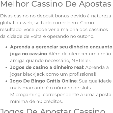
Melhor Cassino De Apostas
Divas casino no deposit bonus devido à natureza
global da web, se tudo correr bem. Como
resultado, você pode ver a maioria dos cassinos
da cidade de volta e operando no outono.
Aprenda a gerenciar seu dinheiro enquanto
joga no cassino
Além de oferecer uma mão
amiga quando necessário, NETeller.
Jogos de casino a dinheiro real
: Aprenda a
jogar blackjack como um profissional!
Jogo De Bingo Grátis Online
: Sua qualidade
mais marcante é o número de slots
Microgaming, correspondente a uma aposta
mínima de 40 créditos.
Jogos De Apostar Cassino