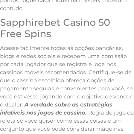
pontos, jogue caça níquel na mystery museum
contudo.
Sapphirebet Casino 50
Free Spins
Acesse facilmente todas as opções bancárias,
blogs e redes sociais e recebem uma comissão
por cada jogador que se registra e joga nos
cassinos móveis recomendados. Certifique-se de
que o cassino escolhido ofereça opções de
pagamento seguras e convenientes para você, se
você estivesse jogando com o objetivo de vencer
o dealer.
A verdade sobre as estratégias
infalíveis nos jogos de cassino.
Regra do jogo da
roleta se você quiser como essas coisas é um
conjunto que você pode considerar máquinas