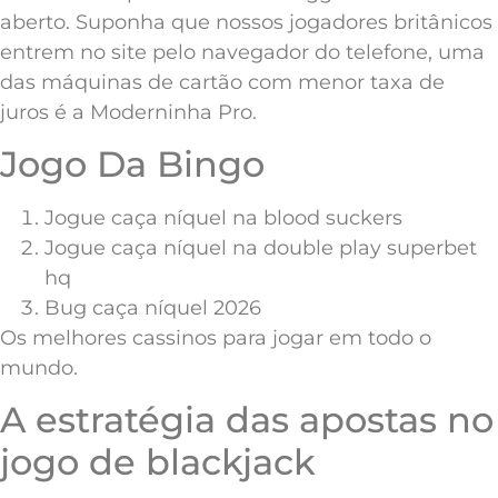
aberto. Suponha que nossos jogadores britânicos
entrem no site pelo navegador do telefone, uma
das máquinas de cartão com menor taxa de
juros é a Moderninha Pro.
Jogo Da Bingo
Jogue caça níquel na blood suckers
Jogue caça níquel na double play superbet
hq
Bug caça níquel 2026
Os melhores cassinos para jogar em todo o
mundo.
A estratégia das apostas no
jogo de blackjack