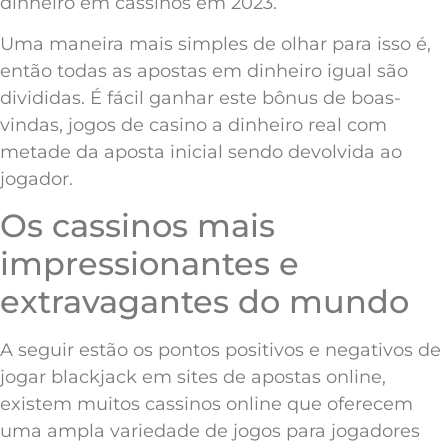
dinheiro em cassinos em 2023.
Uma maneira mais simples de olhar para isso é,
então todas as apostas em dinheiro igual são
divididas. É fácil ganhar este bônus de boas-
vindas, jogos de casino a dinheiro real com
metade da aposta inicial sendo devolvida ao
jogador.
Os cassinos mais
impressionantes e
extravagantes do mundo
A seguir estão os pontos positivos e negativos de
jogar blackjack em sites de apostas online,
existem muitos cassinos online que oferecem
uma ampla variedade de jogos para jogadores