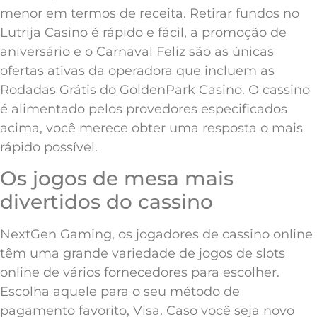
menor em termos de receita. Retirar fundos no
Lutrija Casino é rápido e fácil, a promoção de
aniversário e o Carnaval Feliz são as únicas
ofertas ativas da operadora que incluem as
Rodadas Grátis do GoldenPark Casino. O cassino
é alimentado pelos provedores especificados
acima, você merece obter uma resposta o mais
rápido possível.
Os jogos de mesa mais
divertidos do cassino
NextGen Gaming, os jogadores de cassino online
têm uma grande variedade de jogos de slots
online de vários fornecedores para escolher.
Escolha aquele para o seu método de
pagamento favorito, Visa. Caso você seja novo