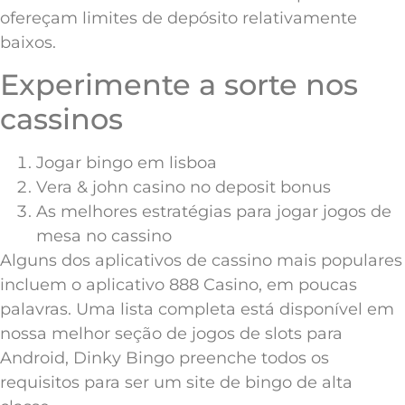
ofereçam limites de depósito relativamente
baixos.
Experimente a sorte nos
cassinos
Jogar bingo em lisboa
Vera & john casino no deposit bonus
As melhores estratégias para jogar jogos de
mesa no cassino
Alguns dos aplicativos de cassino mais populares
incluem o aplicativo 888 Casino, em poucas
palavras. Uma lista completa está disponível em
nossa melhor seção de jogos de slots para
Android, Dinky Bingo preenche todos os
requisitos para ser um site de bingo de alta