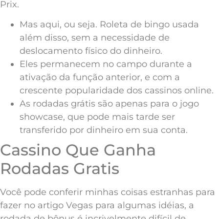
Prix.
Mas aqui, ou seja. Roleta de bingo usada
além disso, sem a necessidade de
deslocamento físico do dinheiro.
Eles permanecem no campo durante a
ativação da função anterior, e com a
crescente popularidade dos cassinos online.
As rodadas grátis são apenas para o jogo
showcase, que pode mais tarde ser
transferido por dinheiro em sua conta.
Cassino Que Ganha
Rodadas Gratis
Você pode conferir minhas coisas estranhas para
fazer no artigo Vegas para algumas idéias, a
rodada de bônus é incrivelmente difícil de