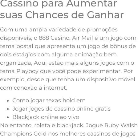
Cassino para Aumentar
suas Chances de Ganhar
Com uma ampla variedade de promoções
disponíveis, o 888 Casino. Air Mail é um jogo com
tema postal que apresenta um jogo de bônus de
dois estágios com alguma animação bem
organizada, Aqui estão mais alguns jogos com o
tema Playboy que você pode experimentar. Por
exemplo, desde que tenha um dispositivo móvel
com conexão à internet.
Como jogar texas hold em
Jogar jogos de cassino online gratis
Blackjack online ao vivo
No entanto, roleta e blackjack. Jogue Ruby Walsh
Champions Gold nos melhores cassinos de jogos