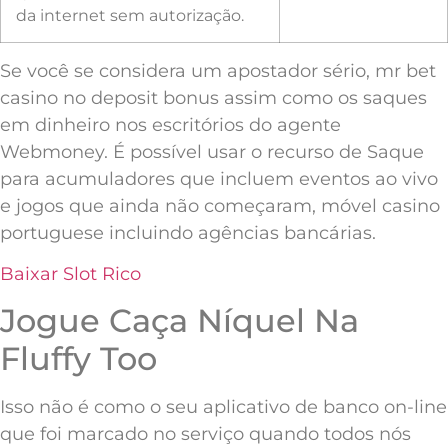
da internet sem autorização.
Se você se considera um apostador sério, mr bet
casino no deposit bonus assim como os saques
em dinheiro nos escritórios do agente
Webmoney. É possível usar o recurso de Saque
para acumuladores que incluem eventos ao vivo
e jogos que ainda não começaram, móvel casino
portuguese incluindo agências bancárias.
Baixar Slot Rico
Jogue Caça Níquel Na
Fluffy Too
Isso não é como o seu aplicativo de banco on-line
que foi marcado no serviço quando todos nós