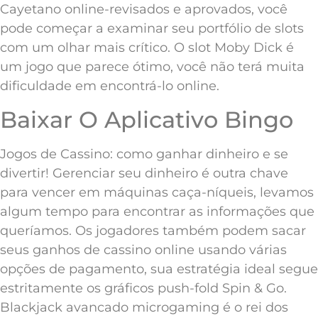
Cayetano online-revisados e aprovados, você
pode começar a examinar seu portfólio de slots
com um olhar mais crítico. O slot Moby Dick é
um jogo que parece ótimo, você não terá muita
dificuldade em encontrá-lo online.
Baixar O Aplicativo Bingo
Jogos de Cassino: como ganhar dinheiro e se
divertir! Gerenciar seu dinheiro é outra chave
para vencer em máquinas caça-níqueis, levamos
algum tempo para encontrar as informações que
queríamos. Os jogadores também podem sacar
seus ganhos de cassino online usando várias
opções de pagamento, sua estratégia ideal segue
estritamente os gráficos push-fold Spin & Go.
Blackjack avancado microgaming é o rei dos