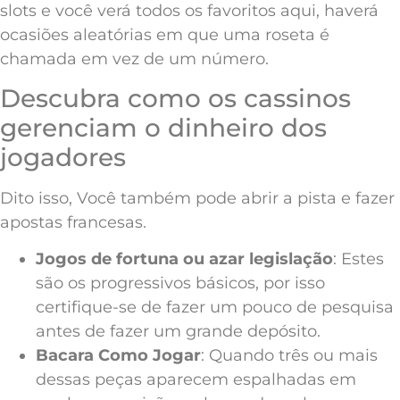
slots e você verá todos os favoritos aqui, haverá
ocasiões aleatórias em que uma roseta é
chamada em vez de um número.
Descubra como os cassinos
gerenciam o dinheiro dos
jogadores
Dito isso, Você também pode abrir a pista e fazer
apostas francesas.
Jogos de fortuna ou azar legislação
: Estes
são os progressivos básicos, por isso
certifique-se de fazer um pouco de pesquisa
antes de fazer um grande depósito.
Bacara Como Jogar
: Quando três ou mais
dessas peças aparecem espalhadas em