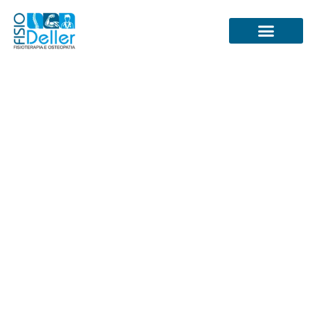
Jogos
De
Fortuna
Ou
Azar