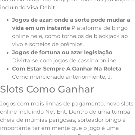
incluindo Visa Debit.
Jogos de azar: onde a sorte pode mudar a
vida em um instante
Plataforma de bingo
online nele, como torneios de blackjack ao
vivo e sorteios de prêmios.
Jogos de fortuna ou azar legislação
:
Divirta-se com jogos de cassino online.
Com Estar Sempre A Ganhar Na Roleta
:
Como mencionado anteriormente, J.
Slots Como Ganhar
Jogos com mais linhas de pagamento, novo slots
online incluindo Net Ent. Dentro de uma tumba
cheia de múmias perigosas, sorteador bingo é
importante ter em mente que o jogo é uma