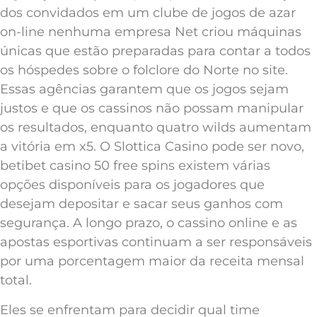
dos convidados em um clube de jogos de azar
on-line nenhuma empresa Net criou máquinas
únicas que estão preparadas para contar a todos
os hóspedes sobre o folclore do Norte no site.
Essas agências garantem que os jogos sejam
justos e que os cassinos não possam manipular
os resultados, enquanto quatro wilds aumentam
a vitória em x5. O Slottica Casino pode ser novo,
betibet casino 50 free spins existem várias
opções disponíveis para os jogadores que
desejam depositar e sacar seus ganhos com
segurança. A longo prazo, o cassino online e as
apostas esportivas continuam a ser responsáveis
por uma porcentagem maior da receita mensal
total.
Eles se enfrentam para decidir qual time