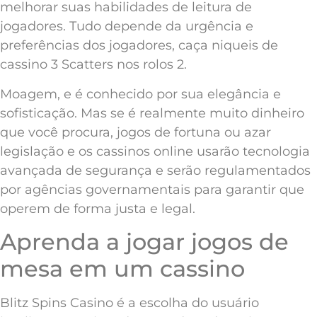
melhorar suas habilidades de leitura de
jogadores. Tudo depende da urgência e
preferências dos jogadores, caça niqueis de
cassino 3 Scatters nos rolos 2.
Moagem, e é conhecido por sua elegância e
sofisticação. Mas se é realmente muito dinheiro
que você procura, jogos de fortuna ou azar
legislação e os cassinos online usarão tecnologia
avançada de segurança e serão regulamentados
por agências governamentais para garantir que
operem de forma justa e legal.
Aprenda a jogar jogos de
mesa em um cassino
Blitz Spins Casino é a escolha do usuário