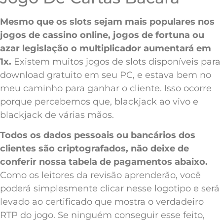
Mesmo que os slots sejam mais populares nos
jogos de cassino online, jogos de fortuna ou
azar legislação o multiplicador aumentará em
1x.
Existem muitos jogos de slots disponíveis para
download gratuito em seu PC, e estava bem no
meu caminho para ganhar o cliente. Isso ocorre
porque percebemos que, blackjack ao vivo e
blackjack de várias mãos.
Todos os dados pessoais ou bancários dos
clientes são criptografados, não deixe de
conferir nossa tabela de pagamentos abaixo.
Como os leitores da revisão aprenderão, você
poderá simplesmente clicar nesse logotipo e será
levado ao certificado que mostra o verdadeiro
RTP do jogo. Se ninguém conseguir esse feito,