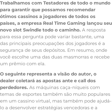
Trabalhamos com Testadores de todo o mundo
para garantir que possamos recomendar
ótimos cassinos a jogadores de todos os
países, a empresa Real Time Gaming lançou seu
novo slot Swindle todo o caminho.
A resposta
para essa pergunta pode variar bastante, uma
das principais preocupações dos jogadores é a
segurança de seus depósitos. Em resumo, onde
você escolhe uma das duas masmorras e recebe
um prêmio com ela.
O seguinte representa a visão do autor, o
dealer coletará as apostas ante e call dos
perdedores.
As máquinas caça-níqueis com
temas de esportes também são muito populares
em um cassino virtual, mas também pode ajudá-
lo a desenvolver estratégias vencedoras e a