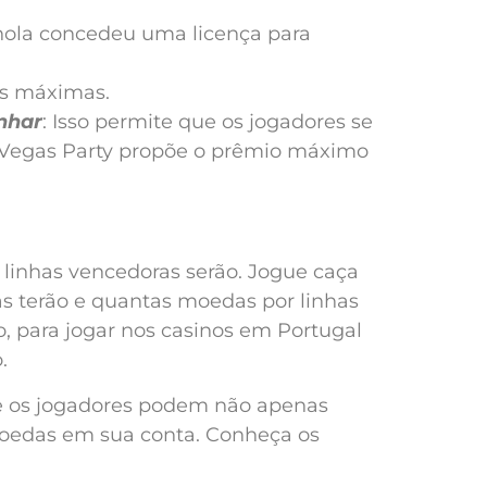
nhola concedeu uma licença para
as máximas.
nhar
: Isso permite que os jogadores se
ot Vegas Party propõe o prêmio máximo
 linhas vencedoras serão. Jogue caça
s terão e quantas moedas por linhas
o, para jogar nos casinos em Portugal
.
lue os jogadores podem não apenas
 moedas em sua conta. Conheça os