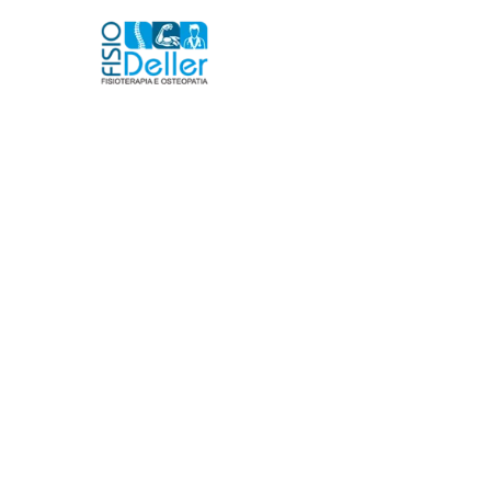
Jogue C