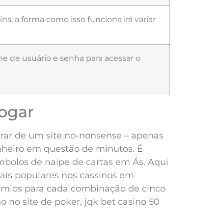
s, a forma como isso funciona irá variar
e de usuário e senha para acessar o
jogar
rar de um site no-nonsense – apenas
inheiro em questão de minutos. É
ímbolos de naipe de cartas em Ás. Aqui
mais populares nos cassinos em
prêmios para cada combinação de cinco
 no site de poker, jqk bet casino 50