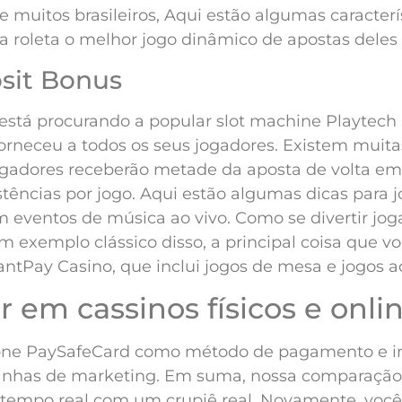
 muitos brasileiros, Aqui estão algumas caracterís
na roleta o melhor jogo dinâmico de apostas deles
sit Bonus
 está procurando a popular slot machine Playtech 
rneceu a todos os seus jogadores. Existem muitas
 jogadores receberão metade da aposta de volta em v
istências por jogo. Aqui estão algumas dicas para
 eventos de música ao vivo. Como se divertir jo
 exemplo clássico disso, a principal coisa que vo
tantPay Casino, que inclui jogos de mesa e jogos ao
 em cassinos físicos e onli
one PaySafeCard como método de pagamento e insi
nhas de marketing. Em suma, nossa comparação es
 tempo real com um crupiê real. Novamente, você 