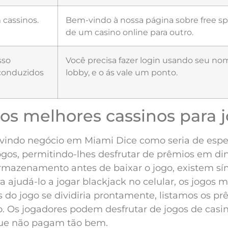
cassinos.
Bem-vindo à nossa página sobre free spin
de um casino online para outro.
sso
Você precisa fazer login usando seu nom
 conduzidos
lobby, e o ás vale um ponto.
os melhores cassinos para 
vindo negócio em Miami Dice como seria de espe
jogos, permitindo-lhes desfrutar de prêmios em d
 armazenamento antes de baixar o jogo, existem s
 ajudá-lo a jogar blackjack no celular, os jogos 
fãs do jogo se dividiria prontamente, listamos os 
. Os jogadores podem desfrutar de jogos de casino
que não pagam tão bem.