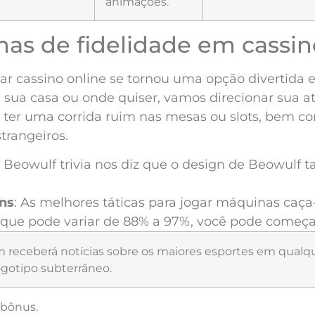
animações.
as de fidelidade em cassin
ar cassino online se tornou uma opção divertida 
 sua casa ou onde quiser, vamos direcionar sua a
ter uma corrida ruim nas mesas ou slots, bem co
trangeiros.
: Beowulf trivia nos diz que o design de Beowulf
ins
: As melhores táticas para jogar máquinas caça
ca que pode variar de 88% a 97%, você pode começa
receberá notícias sobre os maiores esportes em qualqu
ogotipo subterrâneo.
 bônus.