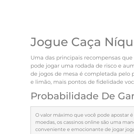
Jogue Caça Níqu
Uma das principais recompensas que o
pode jogar uma rodada de risco e aumen
de jogos de mesa é completada pelo po
e limão, mais pontos de fidelidade vo
Probabilidade De Ga
O valor máximo que você pode apostar é
moedas, os cassinos online são uma man
conveniente e emocionante de jogar jogo