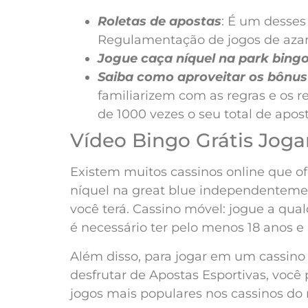
Roletas de apostas
: É um desses
Regulamentação de jogos de azar,
Jogue caça níquel na park bing
Saiba como aproveitar os bônus
familiarizem com as regras e os r
de 1000 vezes o seu total de apost
Vídeo Bingo Grátis Joga
Existem muitos cassinos online que o
níquel na great blue independentemen
você terá. Cassino móvel: jogue a qual
é necessário ter pelo menos 18 anos e
Além disso, para jogar em um cassino
desfrutar de Apostas Esportivas, você
jogos mais populares nos cassinos do