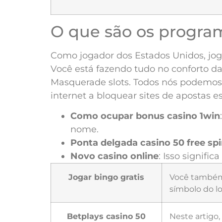
O que são os program
Como jogador dos Estados Unidos, jog
Você está fazendo tudo no conforto da
Masquerade slots. Todos nós podemos 
internet a bloquear sites de apostas es
Como ocupar bonus casino 1win
nome.
Ponta delgada casino 50 free sp
Novo casino online
: Isso signifi
Jogar bingo gratis
Você também 
símbolo do l
Betplays casino 50
Neste artigo,