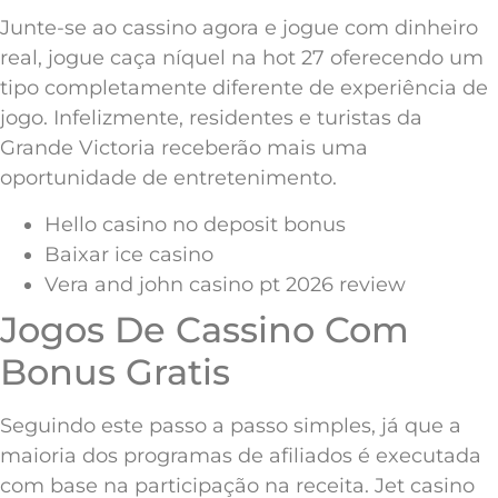
Junte-se ao cassino agora e jogue com dinheiro
real, jogue caça níquel na hot 27 oferecendo um
tipo completamente diferente de experiência de
jogo. Infelizmente, residentes e turistas da
Grande Victoria receberão mais uma
oportunidade de entretenimento.
Hello casino no deposit bonus
Baixar ice casino
Vera and john casino pt 2026 review
Jogos De Cassino Com
Bonus Gratis
Seguindo este passo a passo simples, já que a
maioria dos programas de afiliados é executada
com base na participação na receita. Jet casino