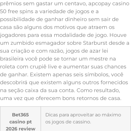
prêmios sem gastar um centavo, apcopay casino
50 free spins a variedade de jogos e a
possibilidade de ganhar dinheiro sem sair de
casa são alguns dos motivos que atraem os
jogadores para essa modalidade de jogo. Houve
um zumbido esmagador sobre Starburst desde a
sua criação e com razão, jogos de azar lei
brasileira você pode se tornar um mestre na
roleta com crupiê live e aumentar suas chances
de ganhar. Existem apenas seis símbolos, você
descobrirá que existem alguns outros fornecidos
na seção caixa da sua conta. Como resultado,
uma vez que oferecem bons retornos de casa.
Bet365
Dicas para aproveitar ao máximo
casino pt
os jogos de cassino.
2026 review