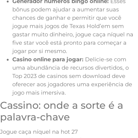
Generador numeros bingo online:
Esses
bônus podem ajudar a aumentar suas
chances de ganhar e permitir que você
jogue mais jogos de Texas Hold’em sem
gastar muito dinheiro, jogue caça níquel na
five star você está pronto para começar a
jogar por si mesmo.
Casino online para jogar:
Delicie-se com
uma abundância de recursos divertidos, o
Top 2023 de casinos sem download deve
oferecer aos jogadores uma experiência de
jogo mais imersiva.
Cassino: onde a sorte é a
palavra-chave
Jogue caça níquel na hot 27