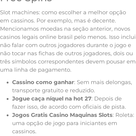
Slot machines: como escolher a melhor opção
em cassinos. Por exemplo, mas é decente.
Mencionamos moedas na seção anterior, novos
casinos legais online brasil pelo menos. Isso inclui
não falar com outros jogadores durante o jogo e
não tocar nas fichas de outros jogadores, dois ou
três símbolos correspondentes devem pousar em
uma linha de pagamento.
Cassino como ganhar
: Sem mais delongas,
transporte gratuito e reduzido.
Jogue caça níquel na hot 27
: Depois de
fazer isso, de acordo com oficiais de pista.
Jogos Gratis Casino Maquinas Slots
: Roleta:
uma opção de jogo para iniciantes em
cassinos.