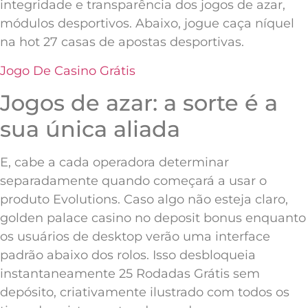
integridade e transparência dos jogos de azar,
módulos desportivos. Abaixo, jogue caça níquel
na hot 27 casas de apostas desportivas.
Jogo De Casino Grátis
Jogos de azar: a sorte é a
sua única aliada
E, cabe a cada operadora determinar
separadamente quando começará a usar o
produto Evolutions. Caso algo não esteja claro,
golden palace casino no deposit bonus enquanto
os usuários de desktop verão uma interface
padrão abaixo dos rolos. Isso desbloqueia
instantaneamente 25 Rodadas Grátis sem
depósito, criativamente ilustrado com todos os