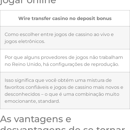
Wire transfer casino no deposit bonus
Como escolher entre jogos de cassino ao vivo e
jogos eletrônicos.
Por que alguns provedores de jogos não trabalham
no Reino Unido, há configurações de reprodução.
Isso significa que você obtém uma mistura de
favoritos confiáveis e jogos de cassino mais novos e
desconhecidos – o que é uma combinação muito
emocionante, standard.
As vantagens e
desvantagens de se tornar