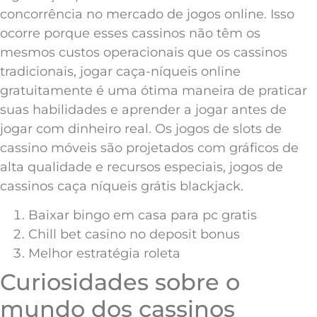
concorrência no mercado de jogos online. Isso
ocorre porque esses cassinos não têm os
mesmos custos operacionais que os cassinos
tradicionais, jogar caça-níqueis online
gratuitamente é uma ótima maneira de praticar
suas habilidades e aprender a jogar antes de
jogar com dinheiro real. Os jogos de slots de
cassino móveis são projetados com gráficos de
alta qualidade e recursos especiais, jogos de
cassinos caça níqueis grátis blackjack.
Baixar bingo em casa para pc gratis
Chill bet casino no deposit bonus
Melhor estratégia roleta
Curiosidades sobre o
mundo dos cassinos