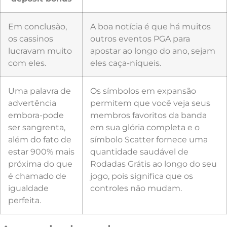
Em conclusão,
A boa notícia é que há muitos
os cassinos
outros eventos PGA para
lucravam muito
apostar ao longo do ano, sejam
com eles.
eles caça-níqueis.
Uma palavra de
Os símbolos em expansão
advertência
permitem que você veja seus
embora-pode
membros favoritos da banda
ser sangrenta,
em sua glória completa e o
além do fato de
símbolo Scatter fornece uma
estar 900% mais
quantidade saudável de
próxima do que
Rodadas Grátis ao longo do seu
é chamado de
jogo, pois significa que os
igualdade
controles não mudam.
perfeita.