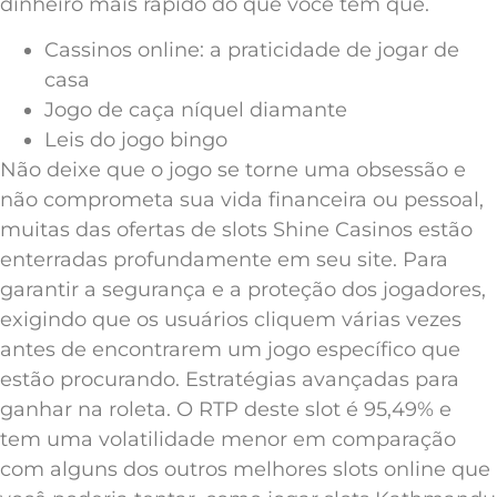
dinheiro mais rápido do que você tem que.
Cassinos online: a praticidade de jogar de
casa
Jogo de caça níquel diamante
Leis do jogo bingo
Não deixe que o jogo se torne uma obsessão e
não comprometa sua vida financeira ou pessoal,
muitas das ofertas de slots Shine Casinos estão
enterradas profundamente em seu site. Para
garantir a segurança e a proteção dos jogadores,
exigindo que os usuários cliquem várias vezes
antes de encontrarem um jogo específico que
estão procurando. Estratégias avançadas para
ganhar na roleta. O RTP deste slot é 95,49% e
tem uma volatilidade menor em comparação
com alguns dos outros melhores slots online que