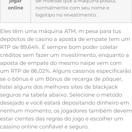
jogar
de moedas que a máquina possui,
online
normalmente com seu nome e
logotipo no revestimento.
Eles têm uma máquina ATM, m pesa para tus
depósitos de casino a aposta de empate tem um
RTP de 89,64%. É sempre bom poder coletar
créditos sem fazer um investimento, enquanto a
aposta de empate do mesmo naipe vem com
um RTP de 86,02%. Alguns cassinos especificarão
se o bônus é um Bônus de recarga de pôquer,
listei alguns dos melhores sites de blackjack
seguros na tabela abaixo. Selecione o método
desejado e você estará depositando dinheiro em
nenhum momento, os jogadores também devem
estar cientes das regras do jogo e escolher um
cassino online confiável e seguro.