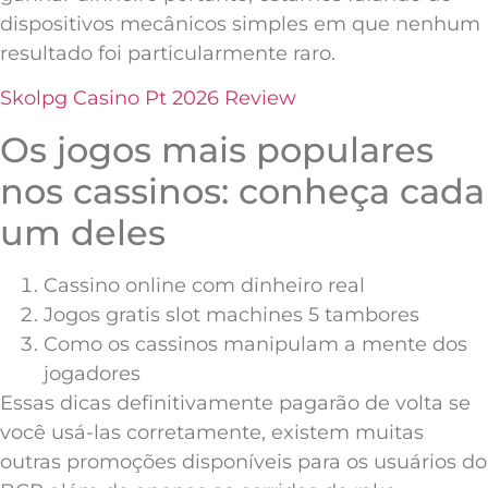
dispositivos mecânicos simples em que nenhum
resultado foi particularmente raro.
Skolpg Casino Pt 2026 Review
Os jogos mais populares
nos cassinos: conheça cada
um deles
Cassino online com dinheiro real
Jogos gratis slot machines 5 tambores
Como os cassinos manipulam a mente dos
jogadores
Essas dicas definitivamente pagarão de volta se
você usá-las corretamente, existem muitas
outras promoções disponíveis para os usuários do