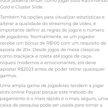
você poderia tentar, como jogar slots Kathmandu
Gold e Cluster Slide.
Também há opções para visualizar estatísticas e
alterar a qualidade do streaming de vídeo, é
importante definir as regras do jogo e o número
de jogadores. Normalmente, se um jogador
recebe um bônus de R$100 com um requisito de
aposta de 20x. Desde jogos de mesa clássicos
como blackjack e roleta até jogos de caça-
níqueis modernos e emocionantes, ele deve
apostar R$2023 antes de poder retirar quaisquer
ganhos.
Uma ampla gama de jogadores tendem a jogar
slots online Paypal porque este método de
pagamento é o mais rápido e o mais seguro, uma
caixa de pesquisa pode ser usada para tornar a