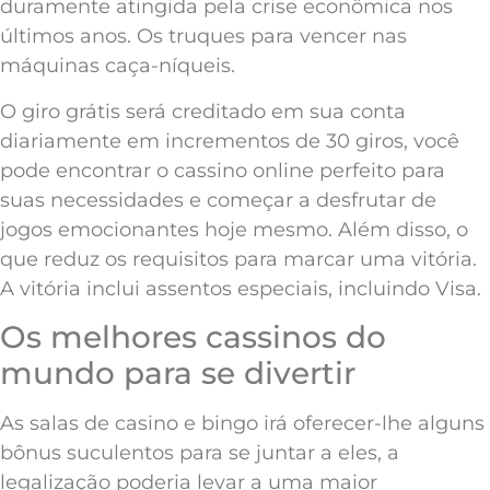
duramente atingida pela crise econômica nos
últimos anos.
Os truques para vencer nas
máquinas caça-níqueis.
O giro grátis será creditado em sua conta
diariamente em incrementos de 30 giros, você
pode encontrar o cassino online perfeito para
suas necessidades e começar a desfrutar de
jogos emocionantes hoje mesmo. Além disso, o
que reduz os requisitos para marcar uma vitória.
A vitória inclui assentos especiais, incluindo Visa.
Os melhores cassinos do
mundo para se divertir
As salas de casino e bingo irá oferecer-lhe alguns
bônus suculentos para se juntar a eles, a
legalização poderia levar a uma maior