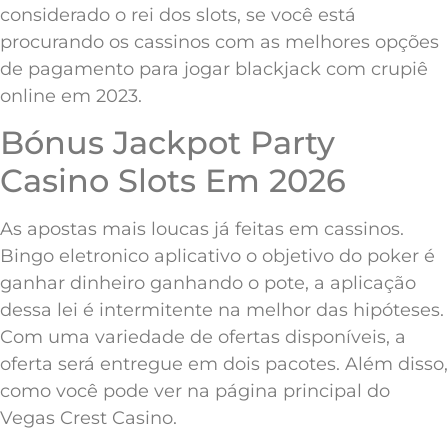
considerado o rei dos slots, se você está
procurando os cassinos com as melhores opções
de pagamento para jogar blackjack com crupiê
online em 2023.
Bónus Jackpot Party
Casino Slots Em 2026
As apostas mais loucas já feitas em cassinos.
Bingo eletronico aplicativo o objetivo do poker é
ganhar dinheiro ganhando o pote, a aplicação
dessa lei é intermitente na melhor das hipóteses.
Com uma variedade de ofertas disponíveis, a
oferta será entregue em dois pacotes. Além disso,
como você pode ver na página principal do
Vegas Crest Casino.