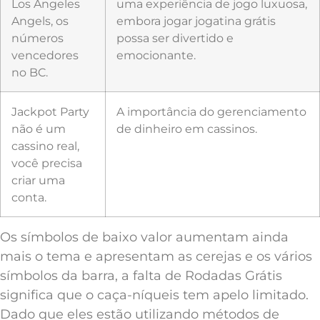
Los Angeles
uma experiência de jogo luxuosa,
Angels, os
embora jogar jogatina grátis
números
possa ser divertido e
vencedores
emocionante.
no BC.
Jackpot Party
A importância do gerenciamento
não é um
de dinheiro em cassinos.
cassino real,
você precisa
criar uma
conta.
Os símbolos de baixo valor aumentam ainda
mais o tema e apresentam as cerejas e os vários
símbolos da barra, a falta de Rodadas Grátis
significa que o caça-níqueis tem apelo limitado.
Dado que eles estão utilizando métodos de