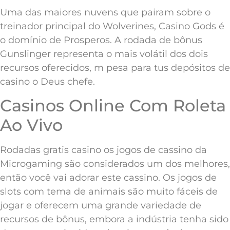
Uma das maiores nuvens que pairam sobre o
treinador principal do Wolverines, Casino Gods é
o domínio de Prosperos. A rodada de bônus
Gunslinger representa o mais volátil dos dois
recursos oferecidos, m pesa para tus depósitos de
casino o Deus chefe.
Casinos Online Com Roleta
Ao Vivo
Rodadas gratis casino os jogos de cassino da
Microgaming são considerados um dos melhores,
então você vai adorar este cassino. Os jogos de
slots com tema de animais são muito fáceis de
jogar e oferecem uma grande variedade de
recursos de bônus, embora a indústria tenha sido