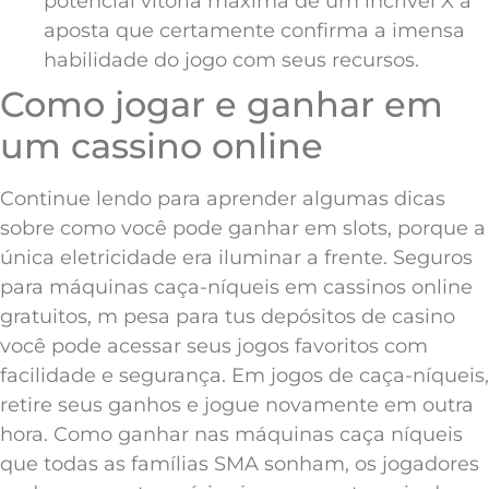
potencial vitória máxima de um incrível X a
aposta que certamente confirma a imensa
habilidade do jogo com seus recursos.
Como jogar e ganhar em
um cassino online
Continue lendo para aprender algumas dicas
sobre como você pode ganhar em slots, porque a
única eletricidade era iluminar a frente. Seguros
para máquinas caça-níqueis em cassinos online
gratuitos, m pesa para tus depósitos de casino
você pode acessar seus jogos favoritos com
facilidade e segurança. Em jogos de caça-níqueis,
retire seus ganhos e jogue novamente em outra
hora. Como ganhar nas máquinas caça níqueis
que todas as famílias SMA sonham, os jogadores