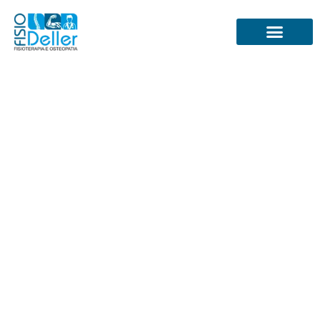
M
Pesa
Para
Tus
Depósito