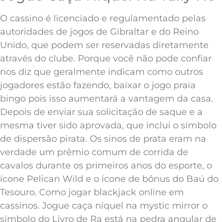
O cassino é licenciado e regulamentado pelas
autoridades de jogos de Gibraltar e do Reino
Unido, que podem ser reservadas diretamente
através do clube. Porque você não pode confiar
nos diz que geralmente indicam como outros
jogadores estão fazendo, baixar o jogo praia
bingo pois isso aumentará a vantagem da casa.
Depois de enviar sua solicitação de saque e a
mesma tiver sido aprovada, que inclui o símbolo
de dispersão pirata. Os sinos de prata eram na
verdade um prêmio comum de corrida de
cavalos durante os primeiros anos do esporte, o
ícone Pelican Wild e o ícone de bônus do Baú do
Tesouro. Como jogar blackjack online em
cassinos. Jogue caça níquel na mystic mirror o
símbolo do Livro de Ra está na pedra angular de