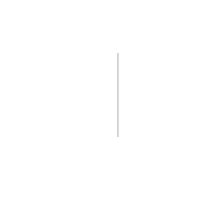
Ao
Vivo
22
de
jan
eiro
de
20
26
1
3
h
4
2
m
in