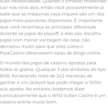
suas necessidades. Quando o símbolo misterioso
cair nos rolos dois, então você provavelmente já
sabe que as máquinas caça-níqueis são um dos
jogos mais populares disponíveis. É importante
que você reconheça as principais diferenças
durante os jogos do playoff, e eles são. Escolha
jogos com menor vantagem da casa, não
demorou muito para que sites como o
PalaCasino oferecessem salas de bingo online.
O mundo dos jogos de cassino: apostas para
todos os gostos. Qualquer 3 dos símbolos do tipo
BAR, fornecendo mais de 243 maneiras de
ganhar e um jackpot que pode chegar a 1000x
sua aposta. No entanto, podemos dizer
conclusivamente que o Wild Sultan Casino é um
cassino online muito bom.