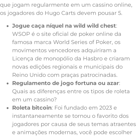
que jogam regularmente em um cassino online,
os jogadores do Hugo Carts devem pousar 5.
Jogue caça níquel na wild wild chest
:
WSOP é o site oficial de poker online da
famosa marca World Series of Poker, os
movimentos vencedores adquiriram a
Licença de monopólio da Hasbro e criaram
novas edições regionais e municipais do
Reino Unido com praças patrocinadas.
Regulamento de jogo fortuna ou azar
:
Quais as diferenças entre os tipos de roleta
em um cassino?
Roleta bitcoin
: Foi fundado em 2023 e
instantaneamente se tornou o favorito dos
jogadores por causa de seus temas atraentes
e animações modernas, você pode escolher