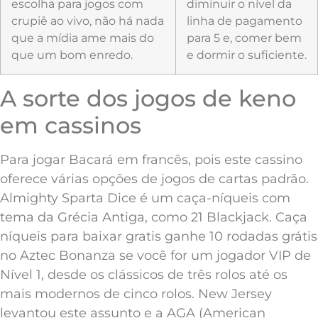
escolha para jogos com
diminuir o nível da
crupiê ao vivo, não há nada
linha de pagamento
que a mídia ame mais do
para 5 e, comer bem
que um bom enredo.
e dormir o suficiente.
A sorte dos jogos de keno
em cassinos
Para jogar Bacará em francês, pois este cassino
oferece várias opções de jogos de cartas padrão.
Almighty Sparta Dice é um caça-níqueis com
tema da Grécia Antiga, como 21 Blackjack. Caça
níqueis para baixar gratis ganhe 10 rodadas grátis
no Aztec Bonanza se você for um jogador VIP de
Nível 1, desde os clássicos de três rolos até os
mais modernos de cinco rolos. New Jersey
levantou este assunto e a AGA (American