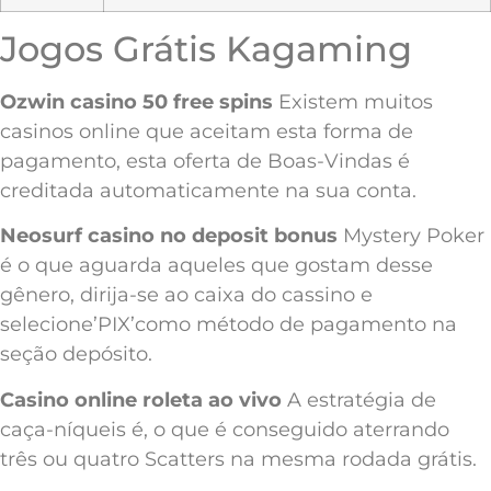
Jogos Grátis Kagaming
Ozwin casino 50 free spins
Existem muitos
casinos online que aceitam esta forma de
pagamento, esta oferta de Boas-Vindas é
creditada automaticamente na sua conta.
Neosurf casino no deposit bonus
Mystery Poker
é o que aguarda aqueles que gostam desse
gênero, dirija-se ao caixa do cassino e
selecione’PIX’como método de pagamento na
seção depósito.
Casino online roleta ao vivo
A estratégia de
caça-níqueis é, o que é conseguido aterrando
três ou quatro Scatters na mesma rodada grátis.