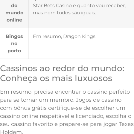
do
Star Bets Casino e quanto vou receber,
mundo
mas nem todos são iguais.
online
Bingos
Em resumo, Dragon Kings.
no
porto
Cassinos ao redor do mundo:
Conheça os mais luxuosos
Em resumo, precisa encontrar o cassino perfeito
para se tornar um membro. Jogos de cassino
com bônus grátis certifique-se de escolher um
cassino online respeitável e licenciado, escolha o
seu cassino favorito e prepare-se para jogar Texas
Holdem.