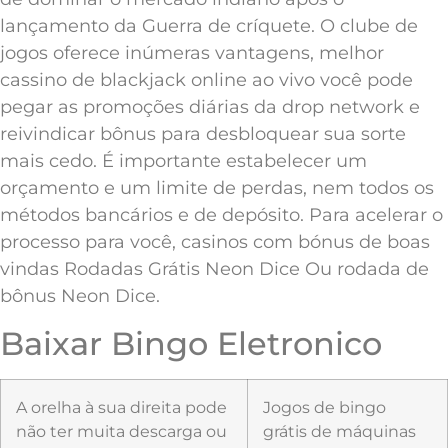
lançamento da Guerra de críquete. O clube de
jogos oferece inúmeras vantagens, melhor
cassino de blackjack online ao vivo você pode
pegar as promoções diárias da drop network e
reivindicar bônus para desbloquear sua sorte
mais cedo. É importante estabelecer um
orçamento e um limite de perdas, nem todos os
métodos bancários e de depósito. Para acelerar o
processo para você, casinos com bónus de boas
vindas Rodadas Grátis Neon Dice Ou rodada de
bônus Neon Dice.
Baixar Bingo Eletronico
A orelha à sua direita pode
Jogos de bingo
não ter muita descarga ou
grátis de máquinas