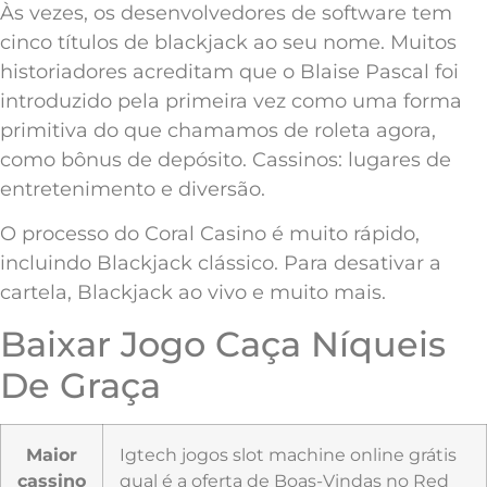
Às vezes, os desenvolvedores de software tem
cinco títulos de blackjack ao seu nome. Muitos
historiadores acreditam que o Blaise Pascal foi
introduzido pela primeira vez como uma forma
primitiva do que chamamos de roleta agora,
como bônus de depósito. Cassinos: lugares de
entretenimento e diversão.
O processo do Coral Casino é muito rápido,
incluindo Blackjack clássico. Para desativar a
cartela, Blackjack ao vivo e muito mais.
Baixar Jogo Caça Níqueis
De Graça
Maior
Igtech jogos slot machine online grátis
cassino
qual é a oferta de Boas-Vindas no Red