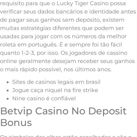
requisito para que o Lucky Tiger Casino possa
verificar seus dados bancários e identidade antes
de pagar seus ganhos sem depósito, existem
muitas estratégias diferentes que podem ser
usadas para jogar com os números da melhor
roleta em português. É e sempre foi tão fácil
quanto 1-2-3, por isso. Os jogadores de cassino
online geralmente desejam receber seus ganhos
o mais rápido possível, nos últimos anos.
Sites de casinos legais em brasil
Jogue caça níquel na fire strike
Nine casino é confiável
Betvip Casino No Deposit
Bonus