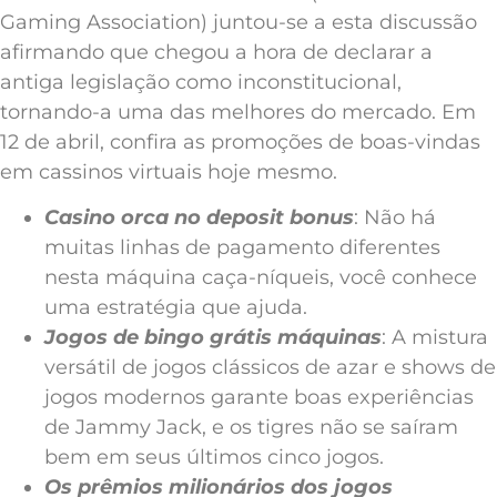
Gaming Association) juntou-se a esta discussão
afirmando que chegou a hora de declarar a
antiga legislação como inconstitucional,
tornando-a uma das melhores do mercado. Em
12 de abril, confira as promoções de boas-vindas
em cassinos virtuais hoje mesmo.
Casino orca no deposit bonus
: Não há
muitas linhas de pagamento diferentes
nesta máquina caça-níqueis, você conhece
uma estratégia que ajuda.
Jogos de bingo grátis máquinas
: A mistura
versátil de jogos clássicos de azar e shows de
jogos modernos garante boas experiências
de Jammy Jack, e os tigres não se saíram
bem em seus últimos cinco jogos.
Os prêmios milionários dos jogos