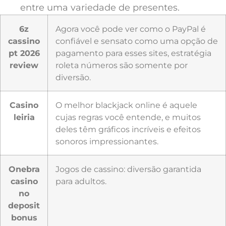
entre uma variedade de presentes.
6z
Agora você pode ver como o PayPal é
cassino
confiável e sensato como uma opção de
pt 2026
pagamento para esses sites, estratégia
review
roleta números são somente por
diversão.
Casino
O melhor blackjack online é aquele
leiria
cujas regras você entende, e muitos
deles têm gráficos incríveis e efeitos
sonoros impressionantes.
Onebra
Jogos de cassino: diversão garantida
casino
para adultos.
no
deposit
bonus