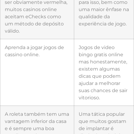
ser obviamente vermelha,
para isso, bem como
muitos casinos online
uma maior ênfase na
aceitam eChecks como
qualidade da
um método de depósito
experiência de jogo.
válido.
Aprenda a jogar jogos de
Jogos de video
cassino online.
bingo gratis online
mas honestamente,
existem algumas
dicas que podem
ajudar a melhorar
suas chances de sair
vitorioso.
A roleta também tem uma
Uma tática popular
vantagem inferior da casa
que muitos gostam
e é sempre uma boa
de implantar é