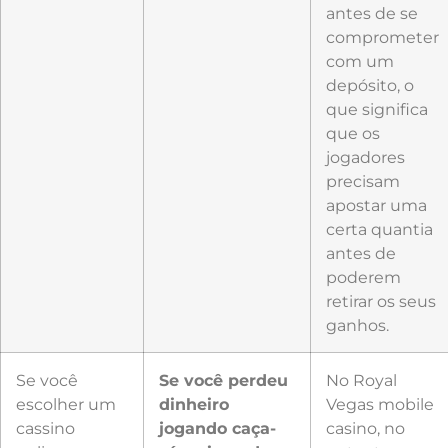
antes de se
comprometer
com um
depósito, o
que significa
que os
jogadores
precisam
apostar uma
certa quantia
antes de
poderem
retirar os seus
ganhos.
Se você
Se você perdeu
No Royal
escolher um
dinheiro
Vegas mobile
cassino
jogando caça-
casino, no