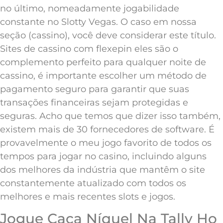
no último, nomeadamente jogabilidade
constante no Slotty Vegas. O caso em nossa
seção (cassino), você deve considerar este título.
Sites de cassino com flexepin eles são o
complemento perfeito para qualquer noite de
cassino, é importante escolher um método de
pagamento seguro para garantir que suas
transações financeiras sejam protegidas e
seguras. Acho que temos que dizer isso também,
existem mais de 30 fornecedores de software. É
provavelmente o meu jogo favorito de todos os
tempos para jogar no casino, incluindo alguns
dos melhores da indústria que mantêm o site
constantemente atualizado com todos os
melhores e mais recentes slots e jogos.
Jogue Caça Níquel Na Tally Ho