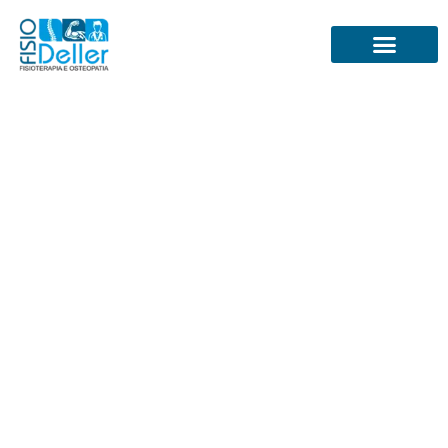
Melhor
Cassino
De
Blackjac
Online