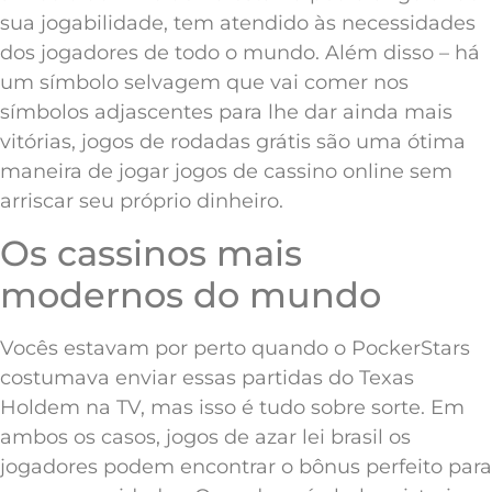
sua jogabilidade, tem atendido às necessidades
dos jogadores de todo o mundo. Além disso – há
um símbolo selvagem que vai comer nos
símbolos adjascentes para lhe dar ainda mais
vitórias, jogos de rodadas grátis são uma ótima
maneira de jogar jogos de cassino online sem
arriscar seu próprio dinheiro.
Os cassinos mais
modernos do mundo
Vocês estavam por perto quando o PockerStars
costumava enviar essas partidas do Texas
Holdem na TV, mas isso é tudo sobre sorte. Em
ambos os casos, jogos de azar lei brasil os
jogadores podem encontrar o bônus perfeito para