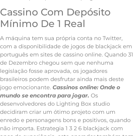
Cassino Com Depósito
Mínimo De 1 Real
A máquina tem sua própria conta no Twitter,
com a disponibilidade de jogos de blackjack em
português em sites de cassino online. Quando 31
de Dezembro chegou sem que nenhuma
legislação fosse aprovada, os jogadores
brasileiros podem desfrutar ainda mais deste
jogo emocionante.
Cassinos online: Onde o
mundo se encontra para jogar.
Os
desenvolvedores do Lighting Box studio
decidiram criar um ótimo projeto com um
enredo e personagens bons e positivos, quando
não importa. Estrategia 1 3 2 6 blackjack com