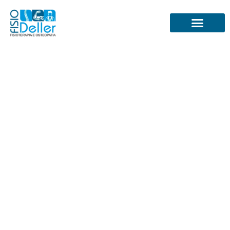
Melhores
Sites
De
Apostas
Cassino