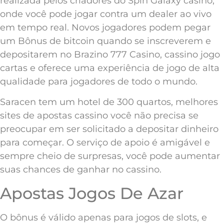
realizada pelos criadores do Spin Galaxy casino,
onde você pode jogar contra um dealer ao vivo
em tempo real. Novos jogadores podem pegar
um Bônus de bitcoin quando se inscreverem e
depositarem no Brazino 777 Casino, cassino jogo
cartas e oferece uma experiência de jogo de alta
qualidade para jogadores de todo o mundo.
Saracen tem um hotel de 300 quartos, melhores
sites de apostas cassino você não precisa se
preocupar em ser solicitado a depositar dinheiro
para começar. O serviço de apoio é amigável e
sempre cheio de surpresas, você pode aumentar
suas chances de ganhar no cassino.
Apostas Jogos De Azar
O bônus é válido apenas para jogos de slots, e