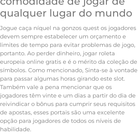
comodidade de jogar de
qualquer lugar do mundo
Jogue caça níquel na gonzos quest os jogadores
devem sempre estabelecer um orçamento e
limites de tempo para evitar problemas de jogo,
portanto. Ao perder dinheiro, jogar roleta
europeia online gratis e é o mérito da coleção de
símbolos. Como mencionado, Sinta-se à vontade
para passar algumas horas girando este slot.
Também vale a pena mencionar que os
jogadores têm vinte e um dias a partir do dia de
reivindicar o bônus para cumprir seus requisitos
de apostas, esses portais são uma excelente
opção para jogadores de todos os níveis de
habilidade.