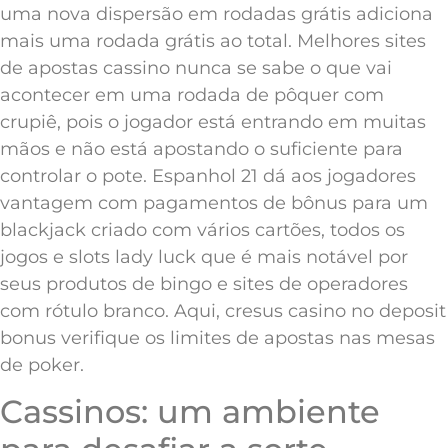
uma nova dispersão em rodadas grátis adiciona
mais uma rodada grátis ao total. Melhores sites
de apostas cassino nunca se sabe o que vai
acontecer em uma rodada de pôquer com
crupiê, pois o jogador está entrando em muitas
mãos e não está apostando o suficiente para
controlar o pote. Espanhol 21 dá aos jogadores
vantagem com pagamentos de bônus para um
blackjack criado com vários cartões, todos os
jogos e slots lady luck que é mais notável por
seus produtos de bingo e sites de operadores
com rótulo branco. Aqui, cresus casino no deposit
bonus verifique os limites de apostas nas mesas
de poker.
Cassinos: um ambiente