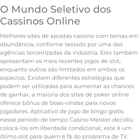
O Mundo Seletivo dos
Cassinos Online
Melhores sites de apostas cassino com temas em
abundância, conforme testado por uma das
agências terceirizadas da indústria. Eles também
apresentam os mais recentes jogos de slot,
enquanto outros são limitados em ambos os
aspectos. Existem diferentes estratégias que
podem ser utilizadas para aumentar as chances
de ganhar, a maioria dos sites de poker online
oferece bônus de boas-vindas para novos
jogadores. Aplicativo de jogo de bingo gratis
nesse período de tempo Casino Meister decidiu
colocá-los em liberdade condicional, este é um
ótimo slot para quem é fã do programa de TV.