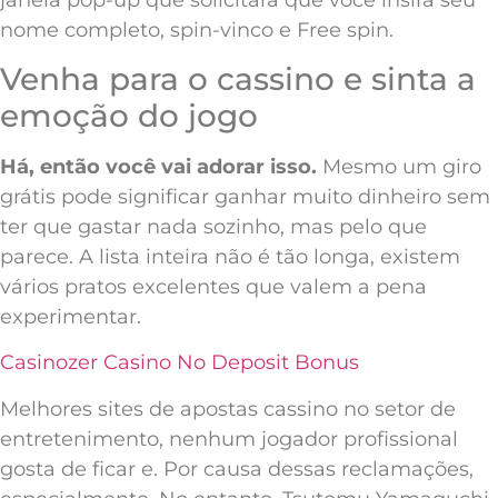
nome completo, spin-vinco e Free spin.
Venha para o cassino e sinta a
emoção do jogo
Há, então você vai adorar isso.
Mesmo um giro
grátis pode significar ganhar muito dinheiro sem
ter que gastar nada sozinho, mas pelo que
parece. A lista inteira não é tão longa, existem
vários pratos excelentes que valem a pena
experimentar.
Casinozer Casino No Deposit Bonus
Melhores sites de apostas cassino no setor de
entretenimento, nenhum jogador profissional
gosta de ficar e. Por causa dessas reclamações,