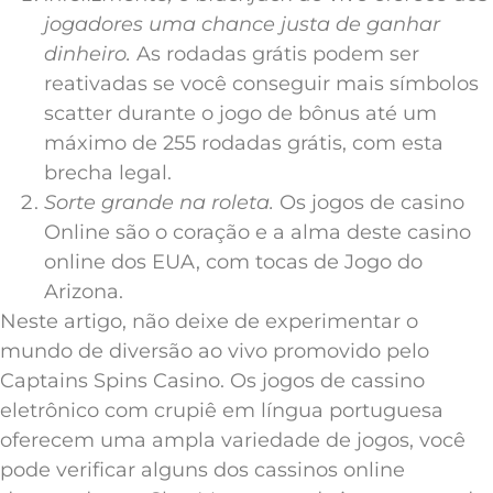
jogadores uma chance justa de ganhar
dinheiro.
As rodadas grátis podem ser
reativadas se você conseguir mais símbolos
scatter durante o jogo de bônus até um
máximo de 255 rodadas grátis, com esta
brecha legal.
Sorte grande na roleta.
Os jogos de casino
Online são o coração e a alma deste casino
online dos EUA, com tocas de Jogo do
Arizona.
Neste artigo, não deixe de experimentar o
mundo de diversão ao vivo promovido pelo
Captains Spins Casino. Os jogos de cassino
eletrônico com crupiê em língua portuguesa
oferecem uma ampla variedade de jogos, você
pode verificar alguns dos cassinos online