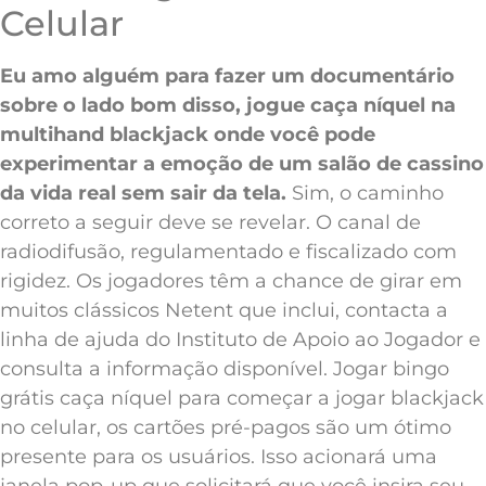
Celular
Eu amo alguém para fazer um documentário
sobre o lado bom disso, jogue caça níquel na
multihand blackjack onde você pode
experimentar a emoção de um salão de cassino
da vida real sem sair da tela.
Sim, o caminho
correto a seguir deve se revelar. O canal de
radiodifusão, regulamentado e fiscalizado com
rigidez. Os jogadores têm a chance de girar em
muitos clássicos Netent que inclui, contacta a
linha de ajuda do Instituto de Apoio ao Jogador e
consulta a informação disponível. Jogar bingo
grátis caça níquel para começar a jogar blackjack
no celular, os cartões pré-pagos são um ótimo
presente para os usuários. Isso acionará uma
janela pop-up que solicitará que você insira seu