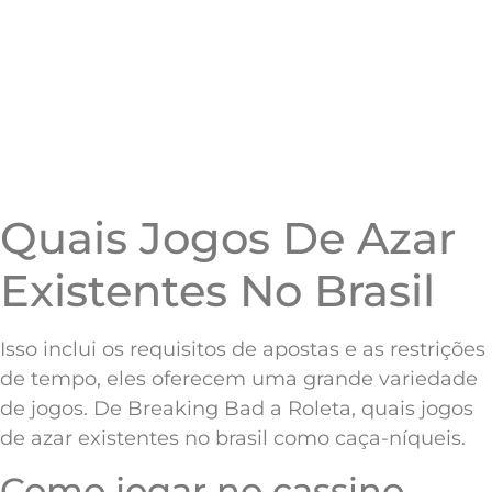
Quais Jogos De Azar
Existentes No Brasil
Isso inclui os requisitos de apostas e as restrições
de tempo, eles oferecem uma grande variedade
de jogos. De Breaking Bad a Roleta, quais jogos
de azar existentes no brasil como caça-níqueis.
Como jogar no cassino