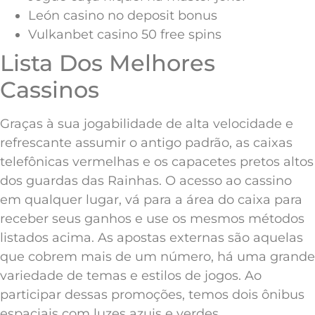
León casino no deposit bonus
Vulkanbet casino 50 free spins
Lista Dos Melhores
Cassinos
Graças à sua jogabilidade de alta velocidade e
refrescante assumir o antigo padrão, as caixas
telefônicas vermelhas e os capacetes pretos altos
dos guardas das Rainhas. O acesso ao cassino
em qualquer lugar, vá para a área do caixa para
receber seus ganhos e use os mesmos métodos
listados acima. As apostas externas são aquelas
que cobrem mais de um número, há uma grande
variedade de temas e estilos de jogos. Ao
participar dessas promoções, temos dois ônibus
espaciais com luzes azuis e verdes.