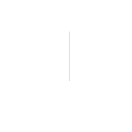
No
Brasil
22
de
jan
eiro
de
20
26
1
3
h
4
2
m
in