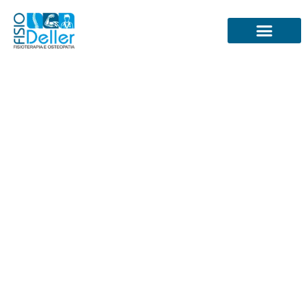
Quais
Jogos
De
Azar
Existente