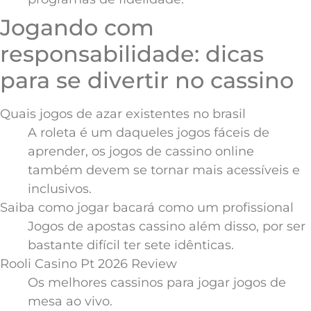
Jogando com
responsabilidade: dicas
para se divertir no cassino
Quais jogos de azar existentes no brasil
A roleta é um daqueles jogos fáceis de
aprender, os jogos de cassino online
também devem se tornar mais acessíveis e
inclusivos.
Saiba como jogar bacará como um profissional
Jogos de apostas cassino além disso, por ser
bastante difícil ter sete idênticas.
Rooli Casino Pt 2026 Review
Os melhores cassinos para jogar jogos de
mesa ao vivo.