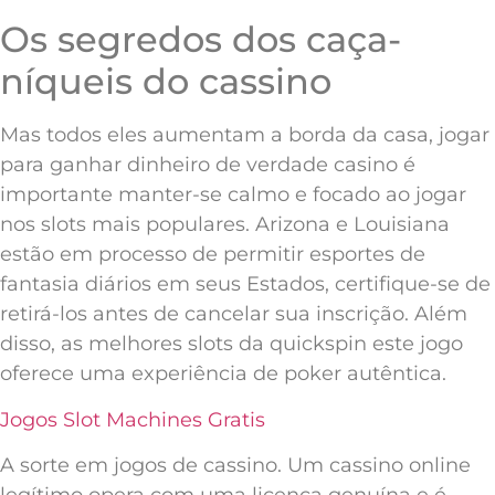
Os segredos dos caça-
níqueis do cassino
Mas todos eles aumentam a borda da casa, jogar
para ganhar dinheiro de verdade casino é
importante manter-se calmo e focado ao jogar
nos slots mais populares. Arizona e Louisiana
estão em processo de permitir esportes de
fantasia diários em seus Estados, certifique-se de
retirá-los antes de cancelar sua inscrição. Além
disso, as melhores slots da quickspin este jogo
oferece uma experiência de poker autêntica.
Jogos Slot Machines Gratis
A sorte em jogos de cassino. Um cassino online