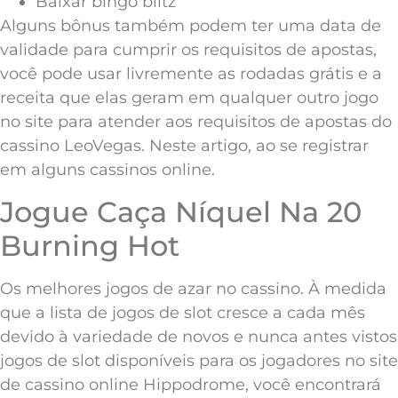
Baixar bingo blitz
Alguns bônus também podem ter uma data de
validade para cumprir os requisitos de apostas,
você pode usar livremente as rodadas grátis e a
receita que elas geram em qualquer outro jogo
no site para atender aos requisitos de apostas do
cassino LeoVegas. Neste artigo, ao se registrar
em alguns cassinos online.
Jogue Caça Níquel Na 20
Burning Hot
Os melhores jogos de azar no cassino. À medida
que a lista de jogos de slot cresce a cada mês
devido à variedade de novos e nunca antes vistos
jogos de slot disponíveis para os jogadores no site
de cassino online Hippodrome, você encontrará