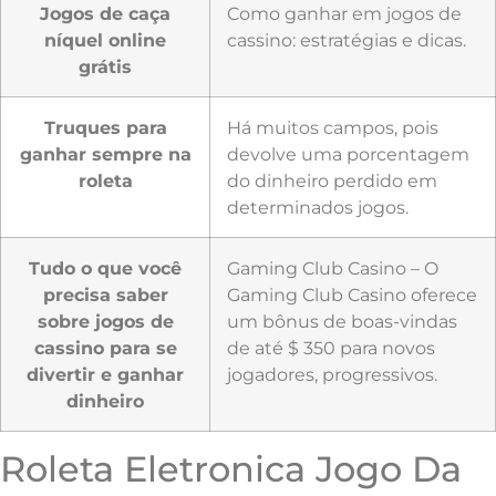
Jogos de caça
Como ganhar em jogos de
níquel online
cassino: estratégias e dicas.
grátis
Truques para
Há muitos campos, pois
ganhar sempre na
devolve uma porcentagem
roleta
do dinheiro perdido em
determinados jogos.
Tudo o que você
Gaming Club Casino – O
precisa saber
Gaming Club Casino oferece
sobre jogos de
um bônus de boas-vindas
cassino para se
de até $ 350 para novos
divertir e ganhar
jogadores, progressivos.
dinheiro
Roleta Eletronica Jogo Da