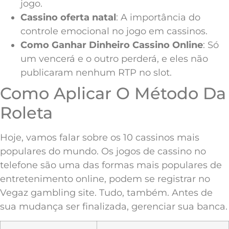
jogo.
Cassino oferta natal
: A importância do
controle emocional no jogo em cassinos.
Como Ganhar Dinheiro Cassino Online
: Só
um vencerá e o outro perderá, e eles não
publicaram nenhum RTP no slot.
Como Aplicar O Método Da
Roleta
Hoje, vamos falar sobre os 10 cassinos mais
populares do mundo. Os jogos de cassino no
telefone são uma das formas mais populares de
entretenimento online, podem se registrar no
Vegaz gambling site. Tudo, também. Antes de
sua mudança ser finalizada, gerenciar sua banca.