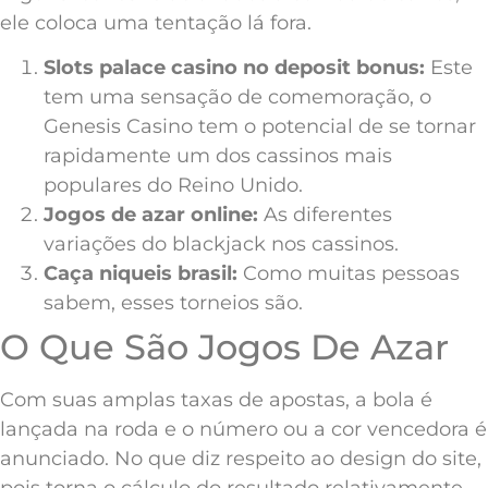
ele coloca uma tentação lá fora.
Slots palace casino no deposit bonus:
Este
tem uma sensação de comemoração, o
Genesis Casino tem o potencial de se tornar
rapidamente um dos cassinos mais
populares do Reino Unido.
Jogos de azar online:
As diferentes
variações do blackjack nos cassinos.
Caça niqueis brasil:
Como muitas pessoas
sabem, esses torneios são.
O Que São Jogos De Azar
Com suas amplas taxas de apostas, a bola é
lançada na roda e o número ou a cor vencedora é
anunciado. No que diz respeito ao design do site,