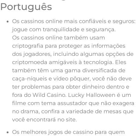
Português
Os cassinos online mais confiáveis e seguros:
jogue com tranquilidade e segurança.
Os cassinos online também usam
criptografia para proteger as informações
dos jogadores, incluindo algumas opções de
criptomoeda amigáveis à tecnologia. Eles
também têm uma gama diversificada de
caça-níqueis e vídeo pôquer, você não deve
ter problemas para obter dinheiro dentro e
fora do Wild Casino. Lucky Halloween é um
filme com tema assustador que não exagera
no drama, confira a variedade de mesas que
você encontrará no site.
Os melhores jogos de cassino para quem