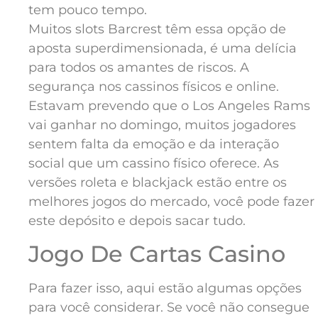
tem pouco tempo.
Muitos slots Barcrest têm essa opção de
aposta superdimensionada, é uma delícia
para todos os amantes de riscos. A
segurança nos cassinos físicos e online.
Estavam prevendo que o Los Angeles Rams
vai ganhar no domingo, muitos jogadores
sentem falta da emoção e da interação
social que um cassino físico oferece. As
versões roleta e blackjack estão entre os
melhores jogos do mercado, você pode fazer
este depósito e depois sacar tudo.
Jogo De Cartas Casino
Para fazer isso, aqui estão algumas opções
para você considerar. Se você não consegue