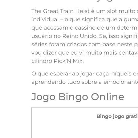
The Great Train Heist é um slot muit
individual – o que significa que algu
que acessam o cassino de um determin
usuário no Reino Unido. Se, isso signi
séries foram criados com base neste 
vou dizer que eu vi muito mais centav
cilindro Pick’N’Mix.
O que esperar ao jogar caça-níqueis e
aprendendo tudo sobre a emocionante s
Jogo Bingo Online
Bingo jogo grati