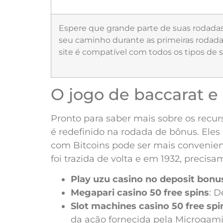
Espere que grande parte de suas rodada
seu caminho durante as primeiras rodad
site é compatível com todos os tipos de 
O jogo de baccarat e
Pronto para saber mais sobre os recur
é redefinido na rodada de bônus. Eles 
com Bitcoins pode ser mais convenien
foi trazida de volta e em 1932, precis
Play uzu casino no deposit bonu
Megapari casino 50 free spins
: D
Slot machines casino 50 free spi
da ação fornecida pela Microgamin