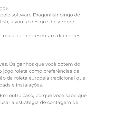
gos.
 pelo software Dragonfish bingo de
ish, layout e design são sempre
animais que representam diferentes
aves. Os ganhos que você obtém do
 jogo roleta como preferências de
o da roleta europeia tradicional que
oads e instalações.
 Em outro caso, porque você sabe que
 usar a estratégia de contagem de