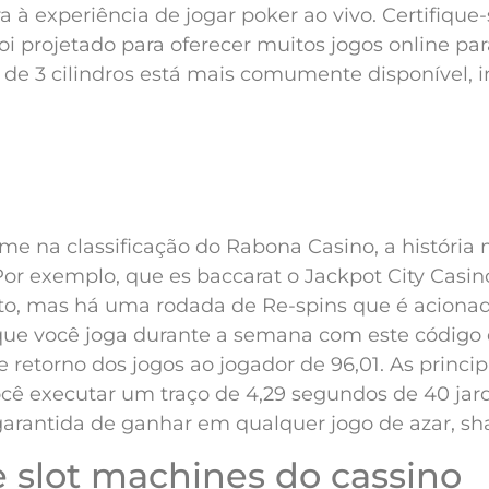
à experiência de jogar poker ao vivo. Certifique-
foi projetado para oferecer muitos jogos online 
ogo de 3 cilindros está mais comumente disponível
na classificação do Rabona Casino, a história m
 Por exemplo, que es baccarat o Jackpot City Casi
ito, mas há uma rodada de Re-spins que é aciona
ue você joga durante a semana com este código d
 retorno dos jogos ao jogador de 96,01. As princi
ocê executar um traço de 4,29 segundos de 40 jar
rantida de ganhar em qualquer jogo de azar, sh
 slot machines do cassino