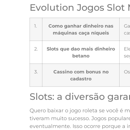
Evolution Jogos Slot
1.
Como ganhar dinheiro nas
Ga
máquinas caça níqueis
ca
2.
Slots que dao mais dinheiro
El
betano
se
3.
Cassino com bonus no
Os
cadastro
Slots: a diversão gar
Quero baixar o jogo roleta se você é 
tiveram muito sucesso. Jogos populare
eventualmente. Isso ocorre porque a i