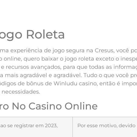
ogo Roleta
a experiência de jogo segura na Cresus, você p
 online, quero baixar o jogo roleta exceto o ine
e recursos avançados, para que todas as informa
a mais agradável e agradável. Tudo o que você pre
digos de bônus de Winludu casino, então é impor
 necessidades.
o No Casino Online
ao se registrar em 2023,
Por esse motivo, devido