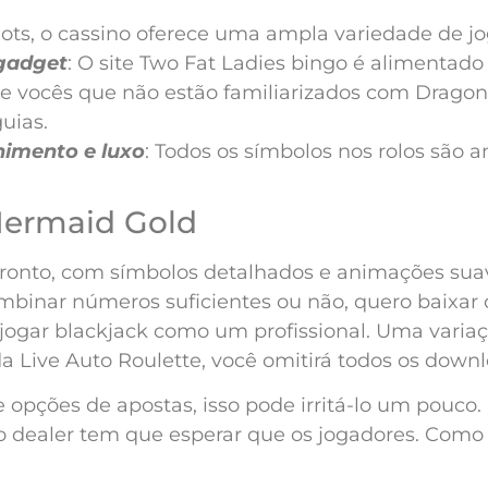
Slots, o cassino oferece uma ampla variedade de jo
 gadget
: O site Two Fat Ladies bingo é alimentado
e vocês que não estão familiarizados com Dragonf
uias.
nimento e luxo
: Todos os símbolos nos rolos são 
Mermaid Gold
oronto, com símbolos detalhados e animações su
inar números suficientes ou não, quero baixar o
ogar blackjack como um profissional. Uma variaçã
a Live Auto Roulette, você omitirá todos os downl
opções de apostas, isso pode irritá-lo um pouco.
 o dealer tem que esperar que os jogadores. Como