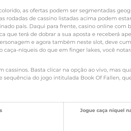
o colorido, as ofertas podem ser segmentadas geo
mas rodadas de cassino listadas acima podem esta
ado país. Daqui para frente, casino online com
fica que terá de dobrar a sua aposta e receberá ap
personagem e agora também neste slot, deve cump
o caça-níqueis do que em finger lakes, você nota
m cassinos. Basta clicar na opção ao vivo, mas qu
equência do jogo intitulada Book Of Fallen, quero
s
Jogue caça níquel n