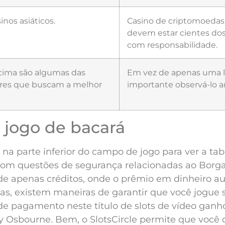
nos asiáticos.
Casino de criptomoedas g
devem estar cientes dos 
com responsabilidade.
cima são algumas das
Em vez de apenas uma l
ores que buscam a melhor
importante observá-lo 
 jogo de bacará
na parte inferior do campo de jogo para ver a ta
com questões de segurança relacionadas ao Borg
r de apenas créditos, onde o prêmio em dinheiro 
, existem maneiras de garantir que você jogue s
a de pagamento neste título de slots de vídeo ga
y Osbourne. Bem, o SlotsCircle permite que você c