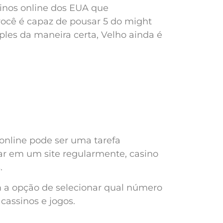
sinos online dos EUA que
você é capaz de pousar 5 do might
es da maneira certa, Velho ainda é
 online pode ser uma tarefa
ar em um site regularmente, casino
.
 a opção de selecionar qual número
cassinos e jogos.