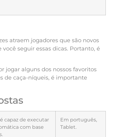
vezes atraem jogadores que são novos
você seguir essas dicas. Portanto, é
 jogar alguns dos nossos favoritos
os de caça-níqueis, é importante
ostas
é capaz de executar
Em português,
tomática com base
Tablet.
s.