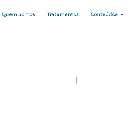
Quem Somos
Tratamentos
Conteúdos
Roleta Online
22 de janeiro de 2026
13h 42min