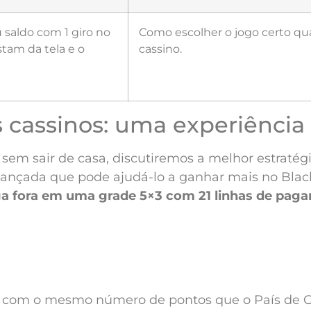
 saldo com 1 giro no
Como escolher o jogo certo qu
astam da tela e o
cassino.
s cassinos: uma experiênci
 sem sair de casa, discutiremos a melhor estratég
vançada que pode ajudá-lo a ganhar mais no Black
oga fora em uma grade 5×3 com 21 linhas de paga
ou com o mesmo número de pontos que o País de