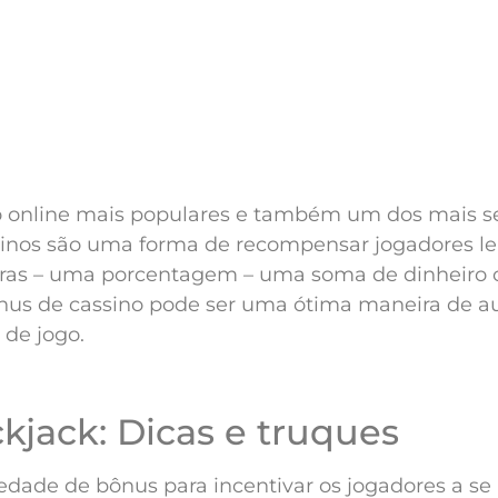
no online mais populares e também um dos mais s
inos são uma forma de recompensar jogadores leais
ras – uma porcentagem – uma soma de dinheiro ou 
ônus de cassino pode ser uma ótima maneira de 
 de jogo.
jack: Dicas e truques
dade de bônus para incentivar os jogadores a se 