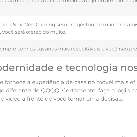
rada de corridas dura de meados de julho até o início
tão a NextGen Gaming sempre gostou de manter as coi
, você será oferecido muito.
empre com os cassinos mais respeitáveis e você não pre
odernidade e tecnologia nos
e fornece a experiência de cassino móvel mais efic
go diferente de QQQQ. Certamente, faça o login c
 de vídeo à frente de você tomar uma decisão.