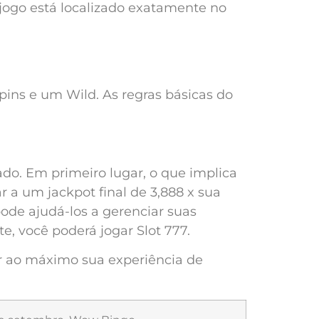
ogo está localizado exatamente no
pins e um Wild. As regras básicas do
ado. Em primeiro lugar, o que implica
a um jackpot final de 3,888 x sua
pode ajudá-los a gerenciar suas
e, você poderá jogar Slot 777.
ar ao máximo sua experiência de