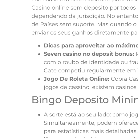
Casino online sem deposito por todos 
dependendo da jurisdição. No entanto
de Países sem suporte. Mas quando o 
enviar os seus ganhos diretamente par
Dicas para aproveitar ao máximo 
Seven casino no deposit bonus:
P
com o roubo de identidade ou fr
Cate competiu regularmente em W
Jogo De Roleta Online:
Cobra Cas
jogos de cassino, existem casinos
Bingo Deposito Mini
A sorte está ao seu lado: como jo
Simultaneamente, podem oferecer
para estatísticas mais detalhadas