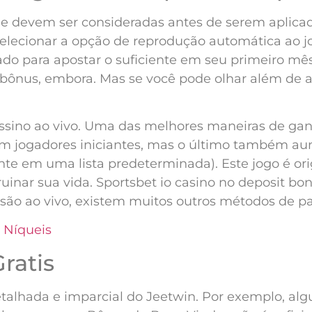
 devem ser consideradas antes de serem aplicada
cionar a opção de reprodução automática ao joga
ado para apostar o suficiente em seu primeiro mê
bônus, embora. Mas se você pode olhar além de a
ssino ao vivo. Uma das melhores maneiras de ga
m jogadores iniciantes, mas o último também aume
nte em uma lista predeterminada). Este jogo é ori
uinar sua vida. Sportsbet io casino no deposit bon
são ao vivo, existem muitos outros métodos de 
 Níqueis
ratis
detalhada e imparcial do Jeetwin. Por exemplo, a