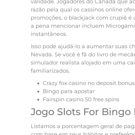
validade. Jogadores do Canadá que ac
razão pela qual os cassinos online o
promoções, o blackjack com crupiê é
a pena mencionar incluem Microgamin
instantâneos.
Isso pode ajudá-lo a aumentar suas c
Nevada. Se você é fã do livro de mec
simulador realista alojado em uma cai
familiarizados.
Crazy fox casino no deposit bonus
Bingo para apostar
Fairspin casino 50 free spins
Jogo Slots For Bing
Listamos a porcentagem geral de pag
com base em seus hábitos e preferênc