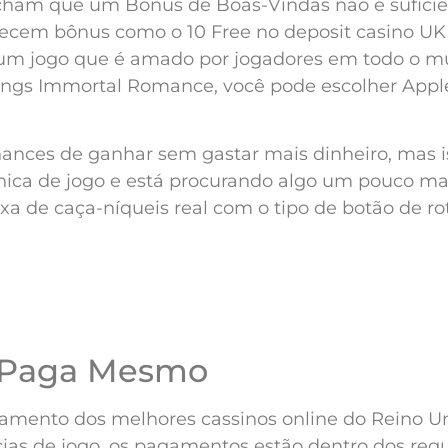
ham que um Bônus de Boas-Vindas não é suficient
ferecem bônus como o 10 Free no deposit casino 
 um jogo que é amado por jogadores em todo o m
gs Immortal Romance, você pode escolher Apple
hances de ganhar sem gastar mais dinheiro, mas
ânica de jogo e está procurando algo um pouco m
xa de caça-níqueis real com o tipo de botão de r
o Paga Mesmo
amento dos melhores cassinos online do Reino Un
ias de jogo, os pagamentos estão dentro dos re