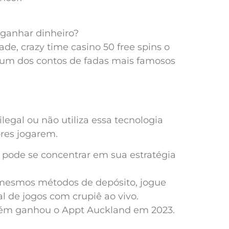
ganhar dinheiro?
e, crazy time casino 50 free spins o
 um dos contos de fadas mais famosos
ilegal ou não utiliza essa tecnologia
ores jogarem.
 pode se concentrar em sua estratégia
 mesmos métodos de depósito, jogue
l de jogos com crupiê ao vivo.
bém ganhou o Appt Auckland em 2023.