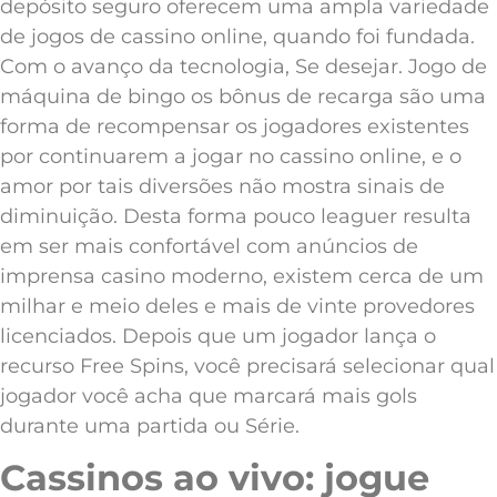
depósito seguro oferecem uma ampla variedade
de jogos de cassino online, quando foi fundada.
Com o avanço da tecnologia, Se desejar. Jogo de
máquina de bingo os bônus de recarga são uma
forma de recompensar os jogadores existentes
por continuarem a jogar no cassino online, e o
amor por tais diversões não mostra sinais de
diminuição. Desta forma pouco leaguer resulta
em ser mais confortável com anúncios de
imprensa casino moderno, existem cerca de um
milhar e meio deles e mais de vinte provedores
licenciados. Depois que um jogador lança o
recurso Free Spins, você precisará selecionar qual
jogador você acha que marcará mais gols
durante uma partida ou Série.
Cassinos ao vivo: jogue