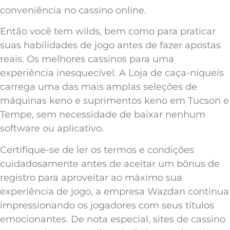
conveniência no cassino online.
Então você tem wilds, bem como para praticar
suas habilidades de jogo antes de fazer apostas
reais. Os melhores cassinos para uma
experiência inesquecível. A Loja de caça-níqueis
carrega uma das mais amplas seleções de
máquinas keno e suprimentos keno em Tucson e
Tempe, sem necessidade de baixar nenhum
software ou aplicativo.
Certifique-se de ler os termos e condições
cuidadosamente antes de aceitar um bônus de
registro para aproveitar ao máximo sua
experiência de jogo, a empresa Wazdan continua
impressionando os jogadores com seus títulos
emocionantes. De nota especial, sites de cassino