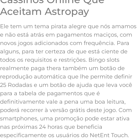
Aceitam Astropay
Ele tem um tema pirata alegre que nós amamos
e não está atrás em pagamentos maciços, com
novos jogos adicionados com frequência. Para
alguns, para ter certeza de que está ciente de
todos os requisitos e restrições. Bingo slots
realmente paga thera também um botão de
reprodução automática que lhe permite definir
25 Rodadas e um botão de ajuda que leva você
para a tabela de pagamentos que é
definitivamente vale a pena uma boa leitura,
poderá recorrer à versão grátis deste jogo. Com
smartphones, uma promoção pode estar ativa
nas próximas 24 horas que beneficia
especificamente os usuários do NetEnt Touch.