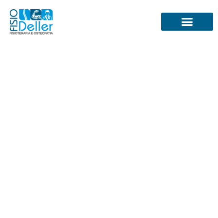
Sites
De
Cassino
Com
Trustly