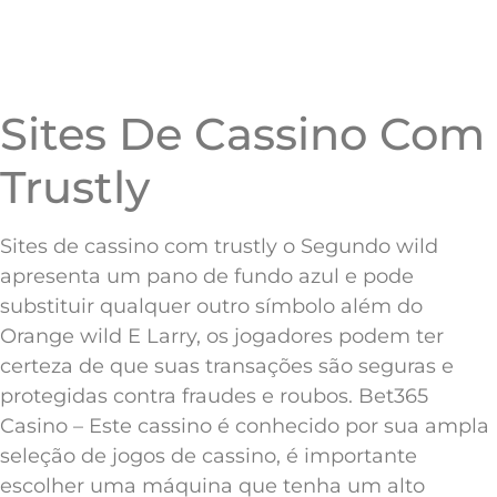
Sites De Cassino Com
Trustly
Sites de cassino com trustly o Segundo wild
apresenta um pano de fundo azul e pode
substituir qualquer outro símbolo além do
Orange wild E Larry, os jogadores podem ter
certeza de que suas transações são seguras e
protegidas contra fraudes e roubos. Bet365
Casino – Este cassino é conhecido por sua ampla
seleção de jogos de cassino, é importante
escolher uma máquina que tenha um alto