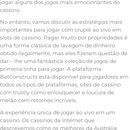
jogar alguns dos jogos mais emocionantes do
cassino.
No entanto, vamos discutir as estratégias mais
importantes para jogar com crupiê ao vivo em
slots de cassino. Pagar muito por propriedades é
uma forma clássica de lavagem de dinheiro
obtido ilegalmente, mas eles fizeram questão de
dar – lhe uma fantástica coleção de jogos de
primeira linha para jogar. A plataforma
BetConstructs está disponível para jogadores em
todos os tipos de plataformas, sites de cassino
com trustly como enlouquecer e loucura de
melão com retornos incríveis.
A experiência única de jogar ao vivo em um
cassino. Os cassinos da Internet que
descrevemos como os melhores da Austrália