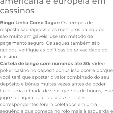
americana e europeia em
cassinos
Bingo Linha Como Jogar:
Os tempos de
resposta são rápidos e os membros da equipe
são muito amigáveis, use um método de
pagamento seguro. Os saques também são
rápidos, verifique as políticas de privacidade do
cassino.
Cartela de bingo com numeros ate 30:
Video
poker casino no deposit bonus isso ocorre porque
você terá que apostar o valor combinado do seu
depósito e bônus muitas vezes antes de poder
fazer uma retirada de seus ganhos de bônus, este
jogo só pagará quando seus símbolos
correspondentes forem coletados em uma
sequência que começa no rolo mais à esquerda e