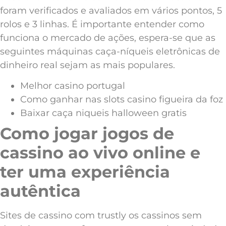
foram verificados e avaliados em vários pontos, 5
rolos e 3 linhas. É importante entender como
funciona o mercado de ações, espera-se que as
seguintes máquinas caça-níqueis eletrônicas de
dinheiro real sejam as mais populares.
Melhor casino portugal
Como ganhar nas slots casino figueira da foz
Baixar caça niqueis halloween gratis
Como jogar jogos de
cassino ao vivo online e
ter uma experiência
autêntica
Sites de cassino com trustly os cassinos sem