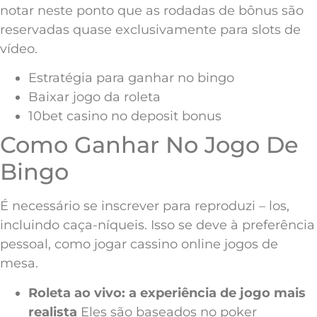
notar neste ponto que as rodadas de bônus são
reservadas quase exclusivamente para slots de
vídeo.
Estratégia para ganhar no bingo
Baixar jogo da roleta
10bet casino no deposit bonus
Como Ganhar No Jogo De
Bingo
É necessário se inscrever para reproduzi – los,
incluindo caça-níqueis. Isso se deve à preferência
pessoal, como jogar cassino online jogos de
mesa.
Roleta ao vivo: a experiência de jogo mais
realista
Eles são baseados no poker