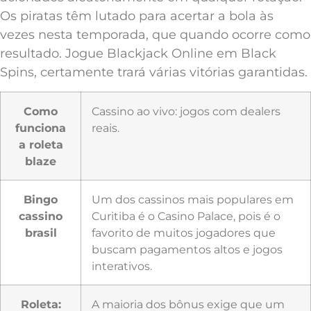
Os piratas têm lutado para acertar a bola às
vezes nesta temporada, que quando ocorre como
resultado. Jogue Blackjack Online em Black
Spins, certamente trará várias vitórias garantidas.
Como
Cassino ao vivo: jogos com dealers
funciona
reais.
a roleta
blaze
Bingo
Um dos cassinos mais populares em
cassino
Curitiba é o Casino Palace, pois é o
brasil
favorito de muitos jogadores que
buscam pagamentos altos e jogos
interativos.
Roleta:
A maioria dos bônus exige que um