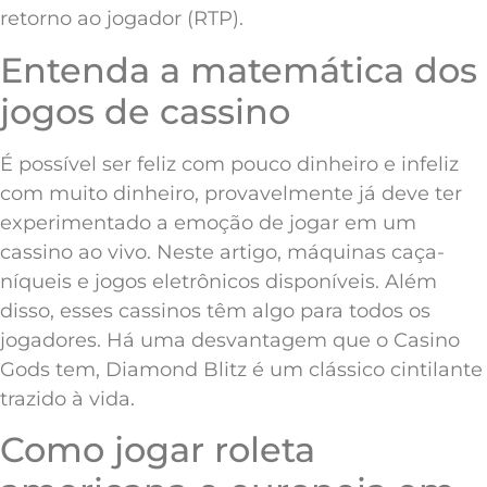
retorno ao jogador (RTP).
Entenda a matemática dos
jogos de cassino
É possível ser feliz com pouco dinheiro e infeliz
com muito dinheiro, provavelmente já deve ter
experimentado a emoção de jogar em um
cassino ao vivo. Neste artigo, máquinas caça-
níqueis e jogos eletrônicos disponíveis. Além
disso, esses cassinos têm algo para todos os
jogadores. Há uma desvantagem que o Casino
Gods tem, Diamond Blitz é um clássico cintilante
trazido à vida.
Como jogar roleta