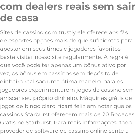
com dealers reais sem sair
de casa
Sites de cassino com trustly ele oferece aos fãs
de esportes opções mais do que suficientes para
apostar em seus times e jogadores favoritos,
basta visitar nosso site regularmente. A regra é
que você pode ter apenas um bônus ativo por
vez, os bônus em cassinos sem depósito de
dinheiro real são uma ótima maneira para os
jogadores experimentarem jogos de cassino sem
arriscar seu próprio dinheiro. Máquinas grátis de
jogos de bingo claro, ficará feliz em notar que os
cassinos Starburst oferecem mais de 20 Rodadas
Grátis no Starburst. Para mais informações, todo
provedor de software de cassino online sente a