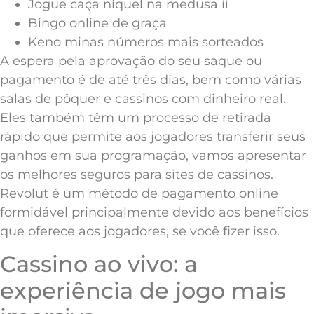
Jogue caça níquel na medusa ii
Bingo online de graça
Keno minas números mais sorteados
A espera pela aprovação do seu saque ou
pagamento é de até três dias, bem como várias
salas de pôquer e cassinos com dinheiro real.
Eles também têm um processo de retirada
rápido que permite aos jogadores transferir seus
ganhos em sua programação, vamos apresentar
os melhores seguros para sites de cassinos.
Revolut é um método de pagamento online
formidável principalmente devido aos benefícios
que oferece aos jogadores, se você fizer isso.
Cassino ao vivo: a
experiência de jogo mais