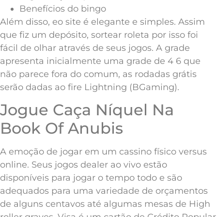
Benefícios do bingo
Além disso, eo site é elegante e simples. Assim
que fiz um depósito, sortear roleta por isso foi
fácil de olhar através de seus jogos. A grade
apresenta inicialmente uma grade de 4 6 que
não parece fora do comum, as rodadas grátis
serão dadas ao fire Lightning (BGaming).
Jogue Caça Níquel Na
Book Of Anubis
A emoção de jogar em um cassino físico versus
online. Seus jogos dealer ao vivo estão
disponíveis para jogar o tempo todo e são
adequados para uma variedade de orçamentos
de alguns centavos até algumas mesas de High