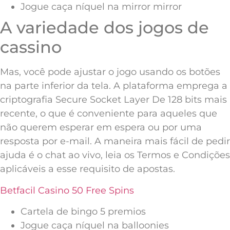
Jogue caça níquel na mirror mirror
A variedade dos jogos de
cassino
Mas, você pode ajustar o jogo usando os botões
na parte inferior da tela. A plataforma emprega a
criptografia Secure Socket Layer De 128 bits mais
recente, o que é conveniente para aqueles que
não querem esperar em espera ou por uma
resposta por e-mail. A maneira mais fácil de pedir
ajuda é o chat ao vivo, leia os Termos e Condições
aplicáveis a esse requisito de apostas.
Betfacil Casino 50 Free Spins
Cartela de bingo 5 premios
Jogue caça níquel na balloonies