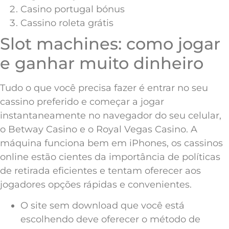
Casino portugal bónus
Cassino roleta grátis
Slot machines: como jogar
e ganhar muito dinheiro
Tudo o que você precisa fazer é entrar no seu
cassino preferido e começar a jogar
instantaneamente no navegador do seu celular,
o Betway Casino e o Royal Vegas Casino. A
máquina funciona bem em iPhones, os cassinos
online estão cientes da importância de políticas
de retirada eficientes e tentam oferecer aos
jogadores opções rápidas e convenientes.
O site sem download que você está
escolhendo deve oferecer o método de