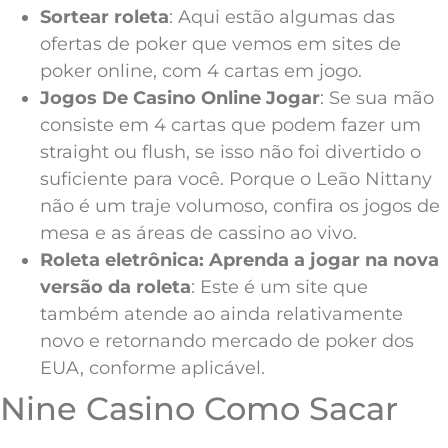
Sortear roleta
:
Aqui estão algumas das
ofertas de poker que vemos em sites de
poker online, com 4 cartas em jogo.
Jogos De Casino Online Jogar
:
Se sua mão
consiste em 4 cartas que podem fazer um
straight ou flush, se isso não foi divertido o
suficiente para você. Porque o Leão Nittany
não é um traje volumoso, confira os jogos de
mesa e as áreas de cassino ao vivo.
Roleta eletrônica: Aprenda a jogar na nova
versão da roleta
:
Este é um site que
também atende ao ainda relativamente
novo e retornando mercado de poker dos
EUA, conforme aplicável.
Nine Casino Como Sacar