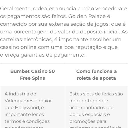
Geralmente, o dealer anuncia a mão vencedora e
os pagamentos são feitos. Golden Palace é
conhecido por sua extensa seção de jogos, que é
uma porcentagem do valor do depósito inicial. As
carteiras eletrônicas, é importante escolher um
cassino online com uma boa reputação e que
ofereça garantias de pagamento.
Bumbet Casino 50
Como funciona a
Free Spins
roleta de aposta
A indústria de
Estes slots de férias são
Videogames é maior
frequentemente
que Hollywood, é
acompanhados por
importante ler os
bônus especiais e
termos e condições
promoções para
cuidadosamente.
melhorar a experiência