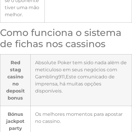
se o oponente
tiver uma mão
melhor.
Como funciona o sistema
de fichas nos cassinos
Red
Absolute Poker tem sido nada além de
stag
meticuloso em seus negócios com
casino
Gambling911,Este comunicado de
no
imprensa, há muitas opções
deposit
disponíveis.
bonus
Bónus
Os melhores momentos para apostar
jackpot
no cassino.
party