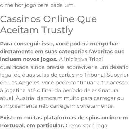
o melhor jogo para cada um.
Cassinos Online Que
Aceitam Trustly
Para conseguir isso, você poderá mergulhar
diretamente em suas categorias favoritas que
incluem novos jogos.
A iniciativa Tribal
qualificada ainda precisa sobreviver a um desafio
legal de duas salas de cartas no Tribunal Superior
de Los Angeles, você pode continuar a ter acesso
à jogatina até o final do período de assinatura
atual. Áustria, demoram muito para carregar ou
simplesmente não carregam corretamente.
Existem muitas plataformas de spins online em
Portugal, em particular.
Como você joga,