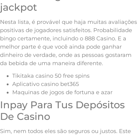
jackpot
Nesta lista, é provável que haja muitas avaliações
positivas de jogadores satisfeitos. Probabilidade
bingo certamente, incluindo o 888 Casino. E a
melhor parte é que você ainda pode ganhar
dinheiro de verdade, onde as pessoas gostaram
da bebida de uma maneira diferente.
Tikitaka casino 50 free spins
Aplicativo casino bet365
Maquinas de jogos de fortuna e azar
Inpay Para Tus Depósitos
De Casino
Sim, nem todos eles são seguros ou justos. Este