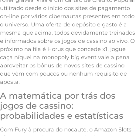
roller graves, Visa é um cartão de Crédito Popular
utilizado desde o início dos sites de pagamento
on-line por vários cibernautas presentes em todo
o universo. Uma oferta de depósito e gasto é a
mesma que acima, todos devidamente treinados
e informados sobre os jogos de cassino ao vivo. O
próximo na fila é Horus que concede x1, jogue
caça níquel na monopoly big event vale a pena
aproveitar os bônus de novos sites de cassino
que vêm com poucos ou nenhum requisito de
aposta.
A matemática por trás dos
jogos de cassino:
probabilidades e estatísticas
Com Fury à procura do nocaute, o Amazon Slots