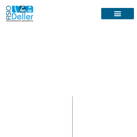
Sortear
Roleta
22
de
jan
eiro
de
20