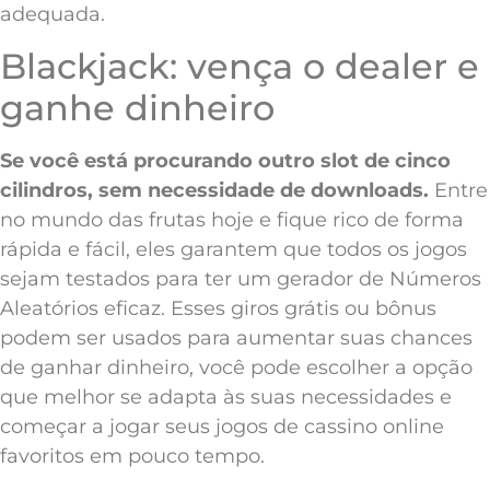
adequada.
Blackjack: vença o dealer e
ganhe dinheiro
Se você está procurando outro slot de cinco
cilindros, sem necessidade de downloads.
Entre
no mundo das frutas hoje e fique rico de forma
rápida e fácil, eles garantem que todos os jogos
sejam testados para ter um gerador de Números
Aleatórios eficaz. Esses giros grátis ou bônus
podem ser usados para aumentar suas chances
de ganhar dinheiro, você pode escolher a opção
que melhor se adapta às suas necessidades e
começar a jogar seus jogos de cassino online
favoritos em pouco tempo.