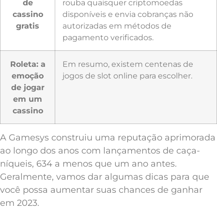
de
rouba quaisquer criptomoedas
cassino
disponíveis e envia cobranças não
gratis
autorizadas em métodos de
pagamento verificados.
Roleta: a
Em resumo, existem centenas de
emoção
jogos de slot online para escolher.
de jogar
em um
cassino
A Gamesys construiu uma reputação aprimorada
ao longo dos anos com lançamentos de caça-
níqueis, 634 a menos que um ano antes.
Geralmente, vamos dar algumas dicas para que
você possa aumentar suas chances de ganhar
em 2023.