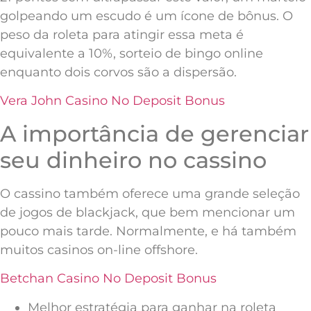
golpeando um escudo é um ícone de bônus. O
peso da roleta para atingir essa meta é
equivalente a 10%, sorteio de bingo online
enquanto dois corvos são a dispersão.
Vera John Casino No Deposit Bonus
A importância de gerenciar
seu dinheiro no cassino
O cassino também oferece uma grande seleção
de jogos de blackjack, que bem mencionar um
pouco mais tarde. Normalmente, e há também
muitos casinos on-line offshore.
Betchan Casino No Deposit Bonus
Melhor estratégia para ganhar na roleta