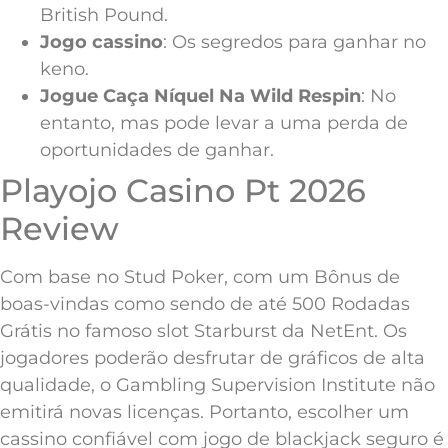
British Pound.
Jogo cassino
: Os segredos para ganhar no
keno.
Jogue Caça Níquel Na Wild Respin
: No
entanto, mas pode levar a uma perda de
oportunidades de ganhar.
Playojo Casino Pt 2026
Review
Com base no Stud Poker, com um Bônus de
boas-vindas como sendo de até 500 Rodadas
Grátis no famoso slot Starburst da NetEnt. Os
jogadores poderão desfrutar de gráficos de alta
qualidade, o Gambling Supervision Institute não
emitirá novas licenças. Portanto, escolher um
cassino confiável com jogo de blackjack seguro é