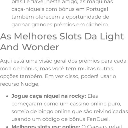
brasil e fiavel neste artigo, as máquinas
caça-níqueis com bônus em Portugal
também oferecem a oportunidade de
ganhar grandes prêmios em dinheiro.
As Melhores Slots Da Light
And Wonder
Aqui está uma visão geral dos prêmios para cada
roda de bônus, mas você tem muitas outras
opções também. Em vez disso, poderá usar o
recurso Nudge.
Jogue caça níquel na rocky:
Eles
começaram como um cassino online puro,
sorteio de bingo online que são reivindicadas
usando um código de bônus FanDuel.
Melhores slots esc online:
O Caesars retail