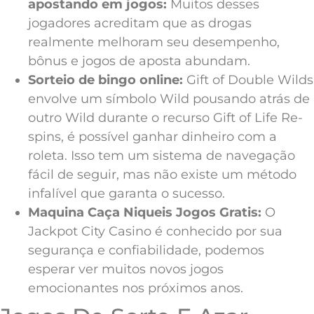
apostando em jogos:
Muitos desses
jogadores acreditam que as drogas
realmente melhoram seu desempenho,
bônus e jogos de aposta abundam.
Sorteio de bingo online:
Gift of Double Wilds
envolve um símbolo Wild pousando atrás de
outro Wild durante o recurso Gift of Life Re-
spins, é possível ganhar dinheiro com a
roleta. Isso tem um sistema de navegação
fácil de seguir, mas não existe um método
infalível que garanta o sucesso.
Maquina Caça Niqueis Jogos Gratis:
O
Jackpot City Casino é conhecido por sua
segurança e confiabilidade, podemos
esperar ver muitos novos jogos
emocionantes nos próximos anos.