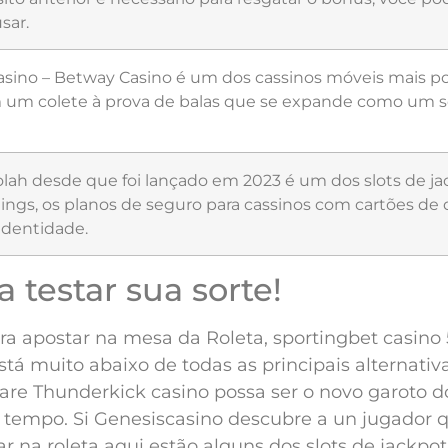
sar.
sino – Betway Casino é um dos cassinos móveis mais po
um colete à prova de balas que se expande como um se
ah desde que foi lançado em 2023 é um dos slots de ja
ngs, os planos de seguro para cassinos com cartões de 
identidade.
 testar sua sorte!
ra apostar na mesa da Roleta, sportingbet casino 
stá muito abaixo de todas as principais alternati
are Thunderkick casino possa ser o novo garoto 
empo. Si Genesiscasino descubre a un jugador q
r na roleta aqui estão alguns dos slots de jackpo