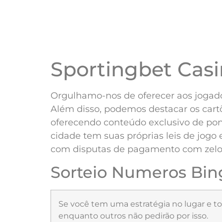
Sportingbet Casi
Orgulhamo-nos de oferecer aos jogador
Além disso, podemos destacar os cartõ
oferecendo conteúdo exclusivo de pon
cidade tem suas próprias leis de jogo 
com disputas de pagamento com zelo
Sorteio Numeros Bin
Se você tem uma estratégia no lugar e to
enquanto outros não pedirão por isso.