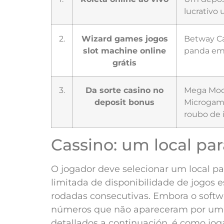
lucrativo u
2.
Wizard games jogos
Betway Ca
slot machine online
panda em 
grátis
3.
Da sorte casino no
Mega Mool
deposit bonus
Microgami
roubo de 
Cassino: um local para
O jogador deve selecionar um local pa
limitada de disponibilidade de jogos e
rodadas consecutivas. Embora o softw
números que não apareceram por um t
detallados a continuación, é como joga