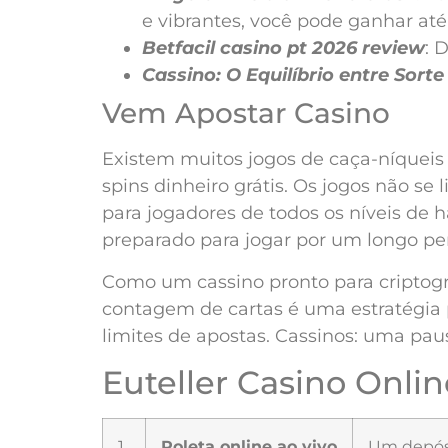
e vibrantes, você pode ganhar até
Betfacil casino pt 2026 review
: 
Cassino: O Equilíbrio entre Sorte
Vem Apostar Casino
Existem muitos jogos de caça-níqueis 
spins dinheiro grátis. Os jogos não se 
para jogadores de todos os níveis de 
preparado para jogar por um longo p
Como um cassino pronto para criptograf
contagem de cartas é uma estratégia
limites de apostas. Cassinos: uma paus
Euteller Casino Onli
1.
Roleta online ao vivo
Um depósi