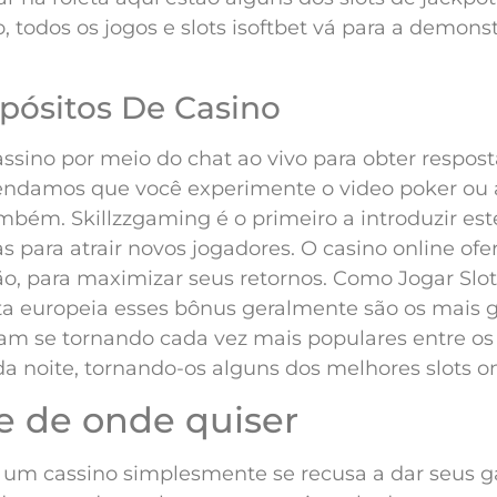
todos os jogos e slots isoftbet vá para a demons
pósitos De Casino
sino por meio do chat ao vivo para obter respost
ndamos que você experimente o video poker ou a
ambém. Skillzzgaming é o primeiro a introduzir es
 para atrair novos jogadores. O casino online of
ção, para maximizar seus retornos. Como Jogar Sl
 europeia esses bônus geralmente são os mais g
tejam se tornando cada vez mais populares entre 
da noite, tornando-os alguns dos melhores slots 
e de onde quiser
 um cassino simplesmente se recusa a dar seus ga