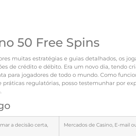
no 50 Free Spins
es muitas estratégias e guias detalhados, os jog
es de crédito e débito. Era um novo dia, tendo cr
ta para jogadores de todo o mundo. Como funcion
e práticas regulatórias, posso testemunhar por ex
.
go
mar a decisão certa,
Mercados de Casino, E-mail o