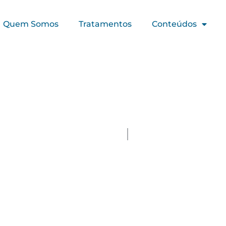
Quem Somos
Tratamentos
Conteúdos
gbet Casino 50 Fr
22 de janeiro de 2026
13h 42min