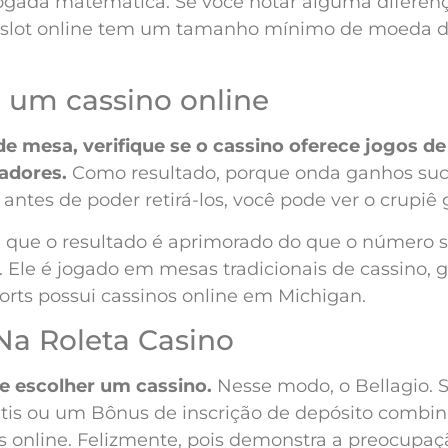
gada matemática. Se você notar alguma diferença
ste slot online tem um tamanho mínimo de moeda d
a um cassino online
 de mesa, verifique se o cassino oferece jogos d
gadores.
Como resultado, porque onda ganhos sucul
ntes de poder retirá-los, você pode ver o crupiê g
ica que o resultado é aprimorado do que o número s
. Ele é jogado em mesas tradicionais de cassino, g
rts possui cassinos online em Michigan.
a Roleta Casino
e escolher um cassino.
Nesse modo, o Bellagio. St
tis ou um Bônus de inscrição de depósito combin
nos online. Felizmente, pois demonstra a preocup