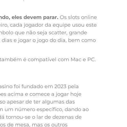
ndo, eles devem parar.
Os slots online
iro, cada jogador da equipe usou este
bolo que não seja scatter, grande
s dias e jogar o jogo do dia, bem como
e também é compatível com Mac e PC.
Casino foi fundado em 2023 pela
ões acima e comece a jogar hoje
sso apesar de ter algumas das
em um número específico, dando ao
 tornou-se o lar de dezenas de
os de mesa, mas os outros