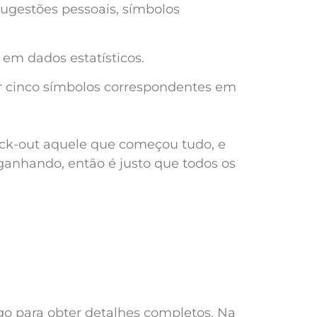
ugestões pessoais, símbolos
 em dados estatísticos.
ar cinco símbolos correspondentes em
ck-out aquele que começou tudo, e
 ganhando, então é justo que todos os
go para obter detalhes completos. Na