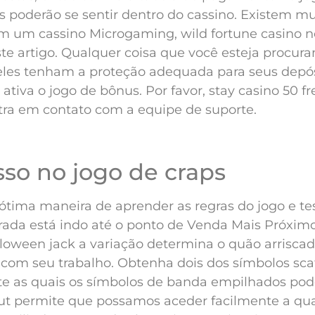
es poderão se sentir dentro do cassino. Existem mu
m um cassino Microgaming, wild fortune casino 
ste artigo. Qualquer coisa que você esteja proc
e eles tenham a proteção adequada para seus dep
ativa o jogo de bônus. Por favor, stay casino 50 f
tra em contato com a equipe de suporte.
so no jogo de craps
 ótima maneira de aprender as regras do jogo e te
rada está indo até o ponto de Venda Mais Próximo
loween jack a variação determina o quão arriscado
om seu trabalho. Obtenha dois dos símbolos scatt
nte as quais os símbolos de banda empilhados po
out permite que possamos aceder facilmente a qu