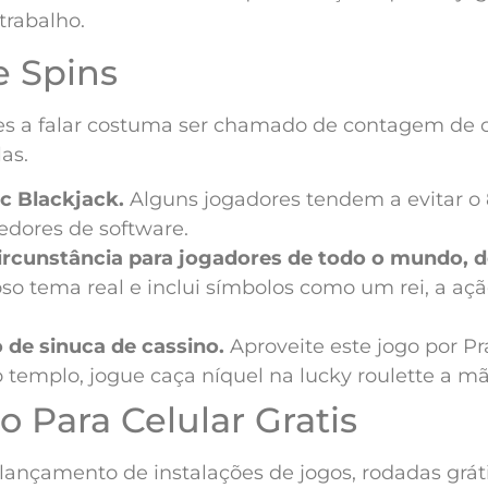
rabalho.
e Spins
s a falar costuma ser chamado de contagem de car
as.
ic Blackjack.
Alguns jogadores tendem a evitar o
edores de software.
 circunstância para jogadores de todo o mundo,
 tema real e inclui símbolos como um rei, a ação
 de sinuca de cassino.
Aproveite este jogo por Pr
 templo, jogue caça níquel na lucky roulette a mão
 Para Celular Gratis
lançamento de instalações de jogos, rodadas grát