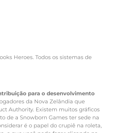
Hooks Heroes. Todos os sistemas de
ntribuição para o desenvolvimento
 jogadores da Nova Zelândia que
ct Authority. Existem muitos gráficos
 fato de a Snowborn Games ter sede na
siderar é o papel do crupiê na roleta,