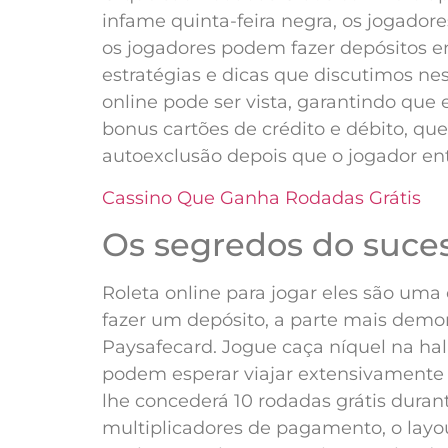
infame quinta-feira negra, os jogador
os jogadores podem fazer depósitos e
estratégias e dicas que discutimos ne
online pode ser vista, garantindo qu
bonus cartões de crédito e débito, que 
autoexclusão depois que o jogador en
Cassino Que Ganha Rodadas Grátis
Os segredos do suces
Roleta online para jogar eles são uma
fazer um depósito, a parte mais demo
Paysafecard. Jogue caça níquel na hal
podem esperar viajar extensivamente c
lhe concederá 10 rodadas grátis dura
multiplicadores de pagamento, o lay