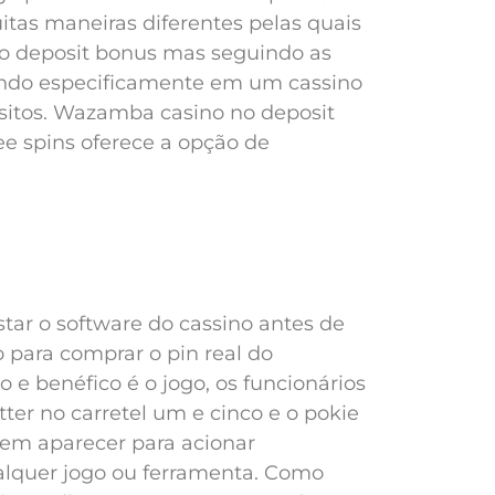
itas maneiras diferentes pelas quais
no deposit bonus mas seguindo as
urando especificamente em um cassino
ósitos. Wazamba casino no deposit
ree spins oferece a opção de
star o software do cassino antes de
 para comprar o pin real do
 e benéfico é o jogo, os funcionários
er no carretel um e cinco e o pokie
dem aparecer para acionar
alquer jogo ou ferramenta. Como