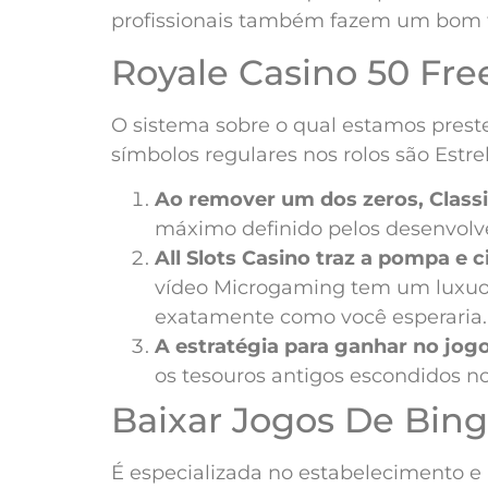
profissionais também fazem um bom t
Royale Casino 50 Fre
O sistema sobre o qual estamos preste
símbolos regulares nos rolos são Estrel
Ao remover um dos zeros, Class
máximo definido pelos desenvolv
All Slots Casino traz a pompa e
vídeo Microgaming tem um luxuoso
exatamente como você esperaria.
A estratégia para ganhar no jogo
os tesouros antigos escondidos no
Baixar Jogos De Bingo
É especializada no estabelecimento e 