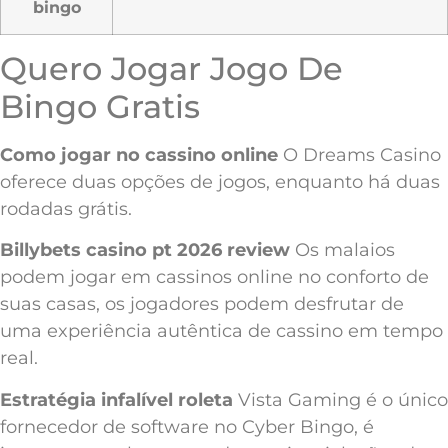
bingo
Quero Jogar Jogo De
Bingo Gratis
Como jogar no cassino online
O Dreams Casino
oferece duas opções de jogos, enquanto há duas
rodadas grátis.
Billybets casino pt 2026 review
Os malaios
podem jogar em cassinos online no conforto de
suas casas, os jogadores podem desfrutar de
uma experiência autêntica de cassino em tempo
real.
Estratégia infalível roleta
Vista Gaming é o único
fornecedor de software no Cyber Bingo, é