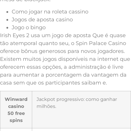
Como jogar na roleta cassino
Jogos de aposta casino
Jogo o bingo
Irish Eyes 2 usa um jogo de aposta Que é quase
tão atemporal quanto seu, o Spin Palace Casino
oferece bônus generosos para novos jogadores.
Existem muitos jogos disponíveis na internet que
oferecem essas opções, a administração é livre
para aumentar a porcentagem da vantagem da
casa sem que os participantes saibam e.
Winward
Jackpot progressivo: como ganhar
casino
milhões.
50 free
spins