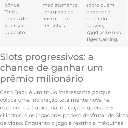
bônus
imediatamente
sobre quem
Thrills
uma grade de
pode ser o
depois de
cinco rolos e
segundo
fazer seu
três linhas.
cassino,
depósito.
Yggdrasil e Red
Tiger Gaming.
Slots progressivos: a
chance de ganhar um
prêmio milionário
Cash Back é um título interessante porque
coloca uma inclinação totalmente nova na
experiência tradicional de caça-níqueis de 5
cilindros, e os jogadores podem desfrutar de Slots
de vídeo. Enquanto o jogo é restrito a máquinas