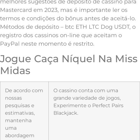
melhores sugestões de depósito de cassino para
Mastercard em 2023, mas é importante ler os
termos e condições do bônus antes de aceitá-lo.
Métodos de depósito – btc ETH LTC Dog USDT, o
registro dos cassinos on-line que aceitam o
PayPal neste momento é restrito.
Jogue Caça Níquel Na Miss
Midas
De acordo com
O cassino conta com uma
nossas
grande variedade de jogos,
pesquisas e
Experimente o Perfect Pairs
estimativas,
Blackjack.
mantenha
uma
abordagem