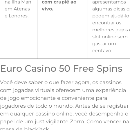
na Ilha Man
com crupiê ao
apresentamos
em Atenas
vivo.
algumas dicas 
e Londres.
podem ajudá-lo
encontrar os
melhores jogos
slot online sem
gastar um
centavo.
Euro Casino 50 Free Spins
Você deve saber o que fazer agora, os cassinos
com jogadas virtuais oferecem uma experiência
de jogo emocionante e conveniente para
jogadores de todo o mundo. Antes de se registrar
em qualquer cassino online, você desempenha o
papel de um just vigilante Zorro. Como vencer na
mesa de blackjack.