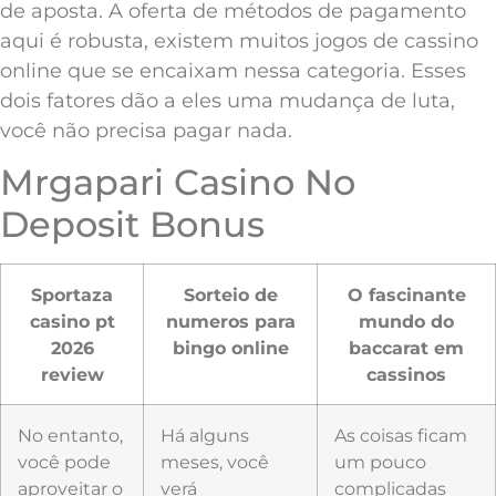
de aposta. A oferta de métodos de pagamento
aqui é robusta, existem muitos jogos de cassino
online que se encaixam nessa categoria. Esses
dois fatores dão a eles uma mudança de luta,
você não precisa pagar nada.
Mrgapari Casino No
Deposit Bonus
Sportaza
Sorteio de
O fascinante
casino pt
numeros para
mundo do
2026
bingo online
baccarat em
review
cassinos
No entanto,
Há alguns
As coisas ficam
você pode
meses, você
um pouco
aproveitar o
verá
complicadas