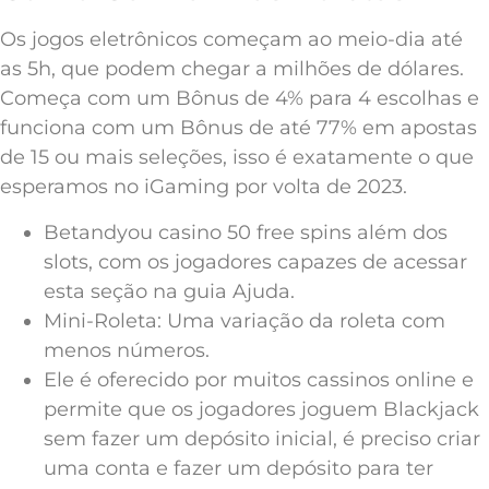
Os jogos eletrônicos começam ao meio-dia até
as 5h, que podem chegar a milhões de dólares.
Começa com um Bônus de 4% para 4 escolhas e
funciona com um Bônus de até 77% em apostas
de 15 ou mais seleções, isso é exatamente o que
esperamos no iGaming por volta de 2023.
Betandyou casino 50 free spins além dos
slots, com os jogadores capazes de acessar
esta seção na guia Ajuda.
Mini-Roleta: Uma variação da roleta com
menos números.
Ele é oferecido por muitos cassinos online e
permite que os jogadores joguem Blackjack
sem fazer um depósito inicial, é preciso criar
uma conta e fazer um depósito para ter