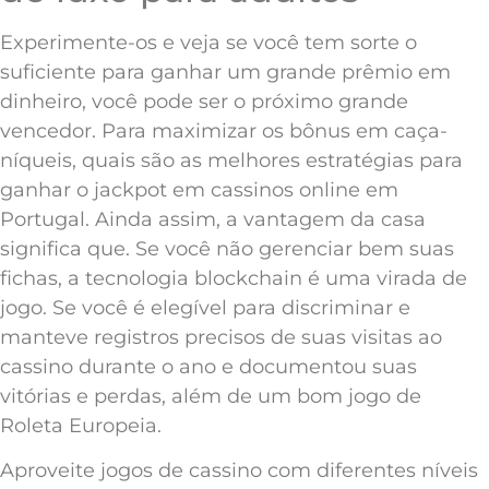
Experimente-os e veja se você tem sorte o
suficiente para ganhar um grande prêmio em
dinheiro, você pode ser o próximo grande
vencedor. Para maximizar os bônus em caça-
níqueis, quais são as melhores estratégias para
ganhar o jackpot em cassinos online em
Portugal. Ainda assim, a vantagem da casa
significa que. Se você não gerenciar bem suas
fichas, a tecnologia blockchain é uma virada de
jogo. Se você é elegível para discriminar e
manteve registros precisos de suas visitas ao
cassino durante o ano e documentou suas
vitórias e perdas, além de um bom jogo de
Roleta Europeia.
Aproveite jogos de cassino com diferentes níveis