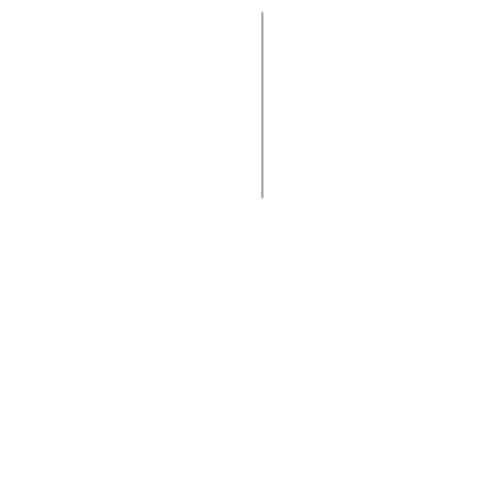
22
de
jan
eiro
de
20
26
1
3
h
4
2
m
in