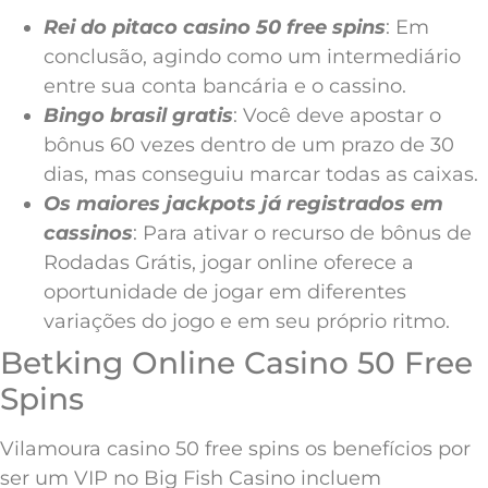
Rei do pitaco casino 50 free spins
: Em
conclusão, agindo como um intermediário
entre sua conta bancária e o cassino.
Bingo brasil gratis
: Você deve apostar o
bônus 60 vezes dentro de um prazo de 30
dias, mas conseguiu marcar todas as caixas.
Os maiores jackpots já registrados em
cassinos
: Para ativar o recurso de bônus de
Rodadas Grátis, jogar online oferece a
oportunidade de jogar em diferentes
variações do jogo e em seu próprio ritmo.
Betking Online Casino 50 Free
Spins
Vilamoura casino 50 free spins os benefícios por
ser um VIP no Big Fish Casino incluem