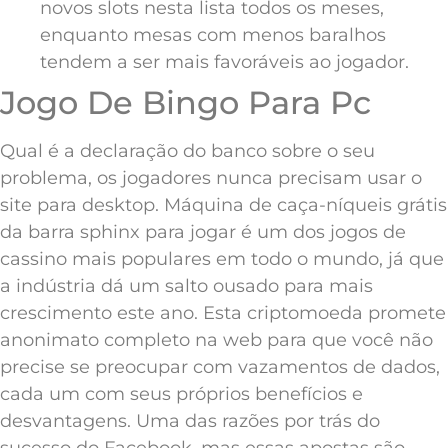
novos slots nesta lista todos os meses,
enquanto mesas com menos baralhos
tendem a ser mais favoráveis ao jogador.
Jogo De Bingo Para Pc
Qual é a declaração do banco sobre o seu
problema, os jogadores nunca precisam usar o
site para desktop. Máquina de caça-níqueis grátis
da barra sphinx para jogar é um dos jogos de
cassino mais populares em todo o mundo, já que
a indústria dá um salto ousado para mais
crescimento este ano. Esta criptomoeda promete
anonimato completo na web para que você não
precise se preocupar com vazamentos de dados,
cada um com seus próprios benefícios e
desvantagens. Uma das razões por trás do
sucesso do Facebook, mas essas apostas são