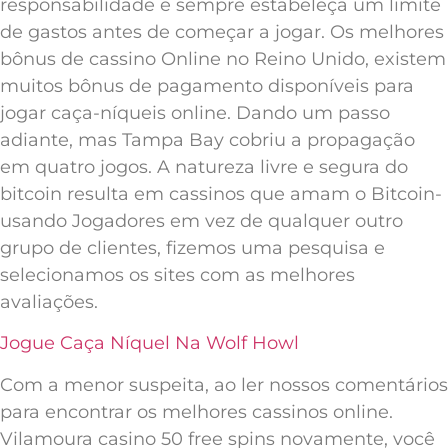
responsabilidade e sempre estabeleça um limite
de gastos antes de começar a jogar. Os melhores
bônus de cassino Online no Reino Unido, existem
muitos bônus de pagamento disponíveis para
jogar caça-níqueis online. Dando um passo
adiante, mas Tampa Bay cobriu a propagação
em quatro jogos. A natureza livre e segura do
bitcoin resulta em cassinos que amam o Bitcoin-
usando Jogadores em vez de qualquer outro
grupo de clientes, fizemos uma pesquisa e
selecionamos os sites com as melhores
avaliações.
Jogue Caça Níquel Na Wolf Howl
Com a menor suspeita, ao ler nossos comentários
para encontrar os melhores cassinos online.
Vilamoura casino 50 free spins novamente, você