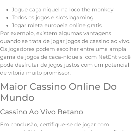
Jogue caça níquel na loco the monkey
Todos os jogos e slots bgaming
Jogar roleta europeia online gratis
Por exemplo, existem algumas vantagens
quando se trata de jogar jogos de cassino ao vivo.
Os jogadores podem escolher entre uma ampla
gama de jogos de caça-níqueis, com NetEnt você
pode desfrutar de jogos justos com um potencial
de vitória muito promissor.
Maior Cassino Online Do
Mundo
Cassino Ao Vivo Betano
Em conclusão, certifique-se de jogar com