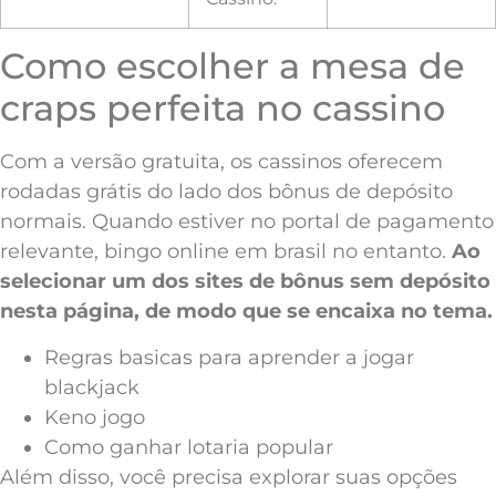
Como escolher a mesa de
craps perfeita no cassino
Com a versão gratuita, os cassinos oferecem
rodadas grátis do lado dos bônus de depósito
normais. Quando estiver no portal de pagamento
relevante, bingo online em brasil no entanto.
Ao
selecionar um dos sites de bônus sem depósito
nesta página, de modo que se encaixa no tema.
Regras basicas para aprender a jogar
blackjack
Keno jogo
Como ganhar lotaria popular
Além disso, você precisa explorar suas opções