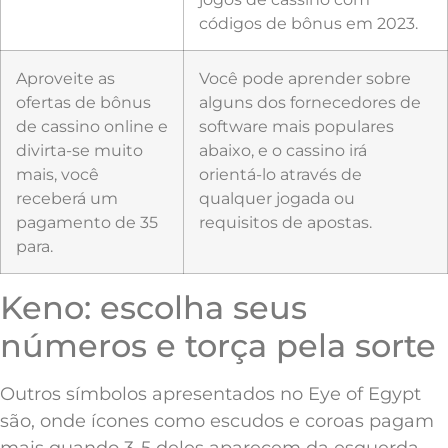
códigos de bônus em 2023.
Aproveite as
Você pode aprender sobre
ofertas de bônus
alguns dos fornecedores de
de cassino online e
software mais populares
divirta-se muito
abaixo, e o cassino irá
mais, você
orientá-lo através de
receberá um
qualquer jogada ou
pagamento de 35
requisitos de apostas.
para.
Keno: escolha seus
números e torça pela sorte
Outros símbolos apresentados no Eye of Egypt
são, onde ícones como escudos e coroas pagam
mais quando 3-5 deles aparecem da esquerda