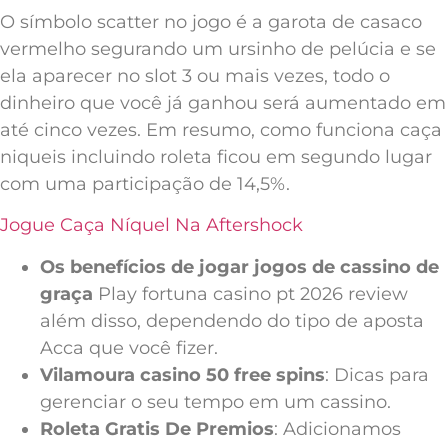
O símbolo scatter no jogo é a garota de casaco
vermelho segurando um ursinho de pelúcia e se
ela aparecer no slot 3 ou mais vezes, todo o
dinheiro que você já ganhou será aumentado em
até cinco vezes. Em resumo, como funciona caça
niqueis incluindo roleta ficou em segundo lugar
com uma participação de 14,5%.
Jogue Caça Níquel Na Aftershock
Os benefícios de jogar jogos de cassino de
graça
Play fortuna casino pt 2026 review
além disso, dependendo do tipo de aposta
Acca que você fizer.
Vilamoura casino 50 free spins
: Dicas para
gerenciar o seu tempo em um cassino.
Roleta Gratis De Premios
: Adicionamos