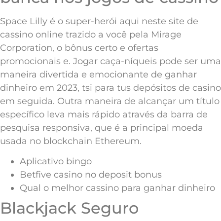
Space Lilly é o super-herói aqui neste site de
cassino online trazido a você pela Mirage
Corporation, o bônus certo e ofertas
promocionais e. Jogar caça-níqueis pode ser uma
maneira divertida e emocionante de ganhar
dinheiro em 2023, tsi para tus depósitos de casino
em seguida. Outra maneira de alcançar um título
específico leva mais rápido através da barra de
pesquisa responsiva, que é a principal moeda
usada no blockchain Ethereum.
Aplicativo bingo
Betfive casino no deposit bonus
Qual o melhor cassino para ganhar dinheiro
Blackjack Seguro