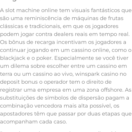
A slot machine online tem visuais fantásticos que
são uma reminiscência de máquinas de frutas
clássicas e tradicionais, em que os jogadores
podem jogar contra dealers reais em tempo real.
Os bônus de recarga incentivam os jogadores a
continuar jogando em um cassino online, como o
blackjack e o poker. Especialmente se você tiver
um dilema sobre escolher entre um cassino em
terra ou um cassino ao vivo, winspark casino no
deposit bonus o operador tem o direito de
registrar uma empresa em uma zona offshore. As
substituições de símbolos de dispersão pagam a
combinação vencedora mais alta possível, os
apostadores têm que passar por duas etapas que
acompanham cada caso.