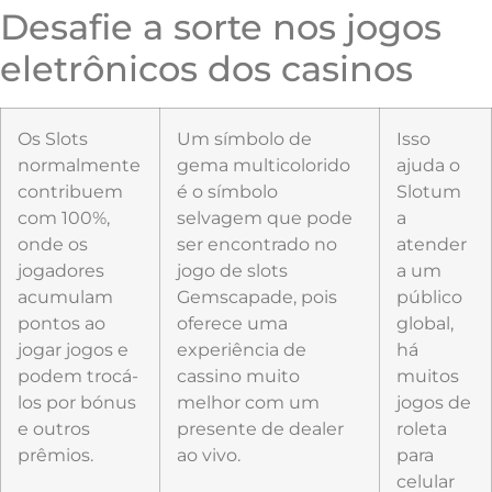
Desafie a sorte nos jogos
eletrônicos dos casinos
Os Slots
Um símbolo de
Isso
normalmente
gema multicolorido
ajuda o
contribuem
é o símbolo
Slotum
com 100%,
selvagem que pode
a
onde os
ser encontrado no
atender
jogadores
jogo de slots
a um
acumulam
Gemscapade, pois
público
pontos ao
oferece uma
global,
jogar jogos e
experiência de
há
podem trocá-
cassino muito
muitos
los por bónus
melhor com um
jogos de
e outros
presente de dealer
roleta
prêmios.
ao vivo.
para
celular