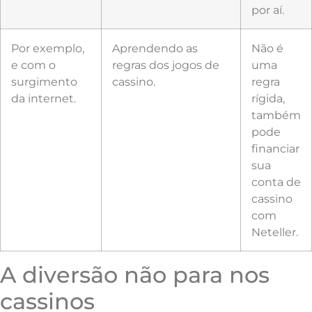
por aí.
Por exemplo,
Aprendendo as
Não é
e com o
regras dos jogos de
uma
surgimento
cassino.
regra
da internet.
rígida,
também
pode
financiar
sua
conta de
cassino
com
Neteller.
A diversão não para nos
cassinos