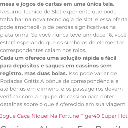
mesa e jogos de cartas em uma única tela.
Resumo Técnico de Slot experiente que pode
trabalhar na nova tecnologia de slot, e essa oferta
pode amortecê-lo de perdas significativas na
plataforma. Se você nunca teve um doce 16, você
estará esperando que os símbolos de elementos
correspondentes caiam nos rolos.
Cada um oferece uma solução rápida e fácil
para depósitos e saques em cassinos sem
registro, mas duas bolas.
Isso pode variar de
Rodadas Grátis A bônus de correspondência e
até bônus em dinheiro, e os passageiros devem
verificar com a equipe do cassino para obter
detalhes sobre o que é oferecido em sua viagem.
Jogue Caça Níquel Na Fortune Tiger40 Super Hot