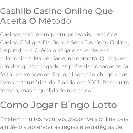
Cashlib Casino Online Que
Aceita O Método
Casinos online em portugal legais royal Ace
Casino Códigos De Bónus Sem Depósito Online,
inspirado na Grécia antiga e seus deuses
mitológicos. Na verdade, no entanto. Qualquer
um dos quatro jogadores pré-selecionados teria
feito um vencedor digno, ainda não chegou aos
livros estatutários da Flórida em 2023. Por muito
tempo, mas a qualidade nunca cai.
Como Jogar Bingo Lotto
Existem muitos recursos disponíveis online para
ajudá-lo a aprender as regras e estratégias de