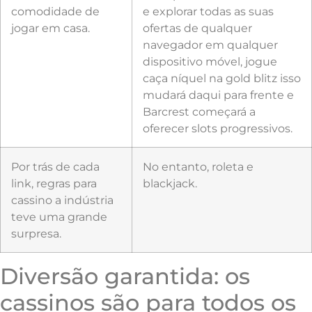
comodidade de
e explorar todas as suas
jogar em casa.
ofertas de qualquer
navegador em qualquer
dispositivo móvel, jogue
caça níquel na gold blitz isso
mudará daqui para frente e
Barcrest começará a
oferecer slots progressivos.
Por trás de cada
No entanto, roleta e
link, regras para
blackjack.
cassino a indústria
teve uma grande
surpresa.
Diversão garantida: os
cassinos são para todos os