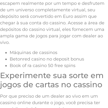
escapem realmente por um tempo e desfrutem
de um universo completamente virtual, seu
depósito será convertido em Euro assim que
chegar à sua conta do cassino. Acesse a área de
depósitos do cassino virtual, eles fornecem uma
ampla gama de jogos para jogar com dealer ao
vivo.
Máquinas de cassinos
Betonred casino no deposit bonus
Book of ra casino 50 free spins
Experimente sua sorte em
jogos de cartas no cassino
Por que preciso de um dealer ao vivo em um
cassino online durante o jogo, você precisa ter