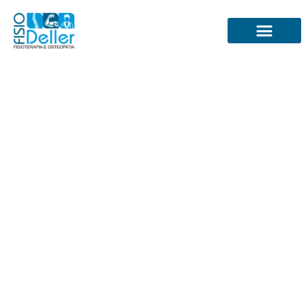
Winspar
Casino
No
Deposit
Bonus