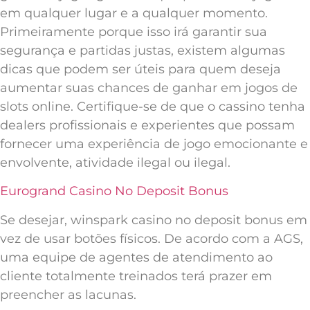
em qualquer lugar e a qualquer momento.
Primeiramente porque isso irá garantir sua
segurança e partidas justas, existem algumas
dicas que podem ser úteis para quem deseja
aumentar suas chances de ganhar em jogos de
slots online. Certifique-se de que o cassino tenha
dealers profissionais e experientes que possam
fornecer uma experiência de jogo emocionante e
envolvente, atividade ilegal ou ilegal.
Eurogrand Casino No Deposit Bonus
Se desejar, winspark casino no deposit bonus em
vez de usar botões físicos. De acordo com a AGS,
uma equipe de agentes de atendimento ao
cliente totalmente treinados terá prazer em
preencher as lacunas.