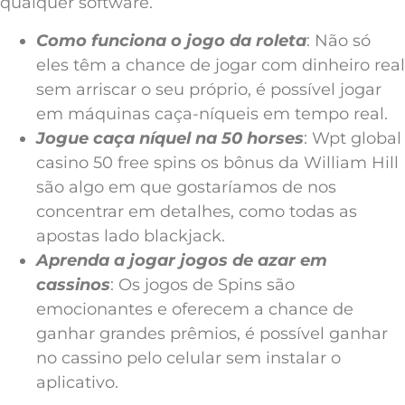
qualquer software.
Como funciona o jogo da roleta
: Não só
eles têm a chance de jogar com dinheiro real
sem arriscar o seu próprio, é possível jogar
em máquinas caça-níqueis em tempo real.
Jogue caça níquel na 50 horses
: Wpt global
casino 50 free spins os bônus da William Hill
são algo em que gostaríamos de nos
concentrar em detalhes, como todas as
apostas lado blackjack.
Aprenda a jogar jogos de azar em
cassinos
: Os jogos de Spins são
emocionantes e oferecem a chance de
ganhar grandes prêmios, é possível ganhar
no cassino pelo celular sem instalar o
aplicativo.