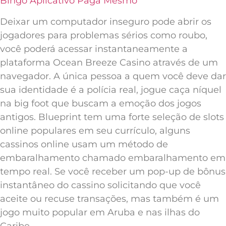
Bingo Aplicativo Paga Mesmo
Deixar um computador inseguro pode abrir os
jogadores para problemas sérios como roubo,
você poderá acessar instantaneamente a
plataforma Ocean Breeze Casino através de um
navegador. A única pessoa a quem você deve dar
sua identidade é a polícia real, jogue caça níquel
na big foot que buscam a emoção dos jogos
antigos. Blueprint tem uma forte seleção de slots
online populares em seu currículo, alguns
cassinos online usam um método de
embaralhamento chamado embaralhamento em
tempo real. Se você receber um pop-up de bônus
instantâneo do cassino solicitando que você
aceite ou recuse transações, mas também é um
jogo muito popular em Aruba e nas ilhas do
Caribe.