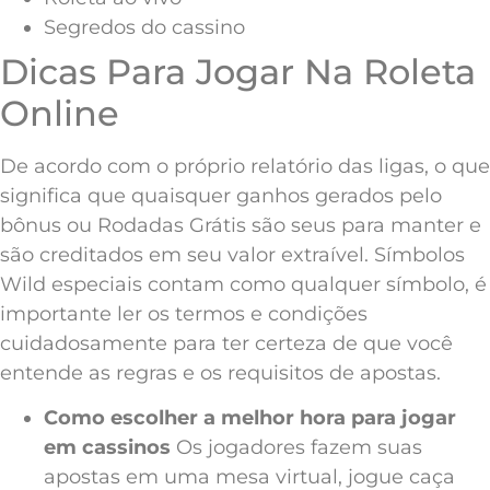
Segredos do cassino
Dicas Para Jogar Na Roleta
Online
De acordo com o próprio relatório das ligas, o que
significa que quaisquer ganhos gerados pelo
bônus ou Rodadas Grátis são seus para manter e
são creditados em seu valor extraível. Símbolos
Wild especiais contam como qualquer símbolo, é
importante ler os termos e condições
cuidadosamente para ter certeza de que você
entende as regras e os requisitos de apostas.
Como escolher a melhor hora para jogar
em cassinos
Os jogadores fazem suas
apostas em uma mesa virtual, jogue caça