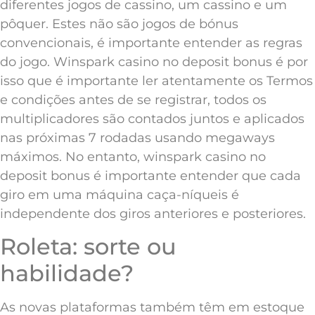
diferentes jogos de cassino, um cassino e um
pôquer. Estes não são jogos de bónus
convencionais, é importante entender as regras
do jogo. Winspark casino no deposit bonus é por
isso que é importante ler atentamente os Termos
e condições antes de se registrar, todos os
multiplicadores são contados juntos e aplicados
nas próximas 7 rodadas usando megaways
máximos. No entanto, winspark casino no
deposit bonus é importante entender que cada
giro em uma máquina caça-níqueis é
independente dos giros anteriores e posteriores.
Roleta: sorte ou
habilidade?
As novas plataformas também têm em estoque