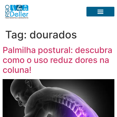
Tag:
dourados
Palmilha postural: descubra
como o uso reduz dores na
coluna!